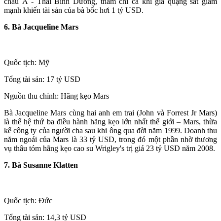
châu Á - Thái Bình Dương, thẩm chí cả khi giá quặng sắt giảm
mạnh khiến tài sản của bà bốc hơi 1 tỷ USD.
6. Bà Jacqueline Mars
Quốc tịch: Mỹ
Tổng tài sản: 17 tỷ USD
Nguồn thu chính: Hãng kẹo Mars
Bà Jacqueline Mars cùng hai anh em trai (John và Forrest Jr Mars)
là thế hệ thứ ba điều hành hãng kẹo lớn nhất thế giới – Mars, thừa
kế công ty của người cha sau khi ông qua đời năm 1999. Doanh thu
năm ngoái của Mars là 33 tỷ USD, trong đó một phần nhờ thương
vụ thâu tóm hãng kẹo cao su Wrigley's trị giá 23 tỷ USD năm 2008.
7. Bà Susanne Klatten
Quốc tịch: Đức
Tổng tài sản: 14,3 tỷ USD