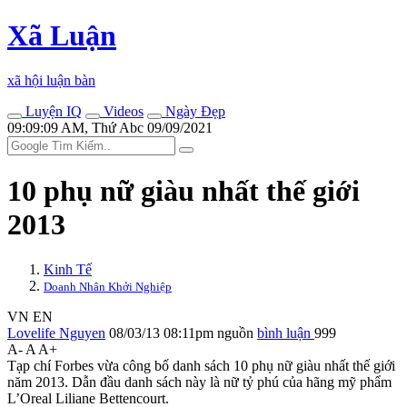
Xã Luận
xã hội luận bàn
Luyện IQ
Videos
Ngày Đẹp
09:09:09 AM, Thứ Abc 09/09/2021
10 phụ nữ giàu nhất thế giới
2013
Kinh Tế
Doanh Nhân Khởi Nghiệp
VN
EN
Lovelife Nguyen
08/03/13 08:11pm
nguồn
bình luận
999
A-
A
A+
Tạp chí Forbes vừa công bố danh sách 10 phụ nữ giàu nhất thế giới
năm 2013. Dẫn đầu danh sách này là nữ tỷ phú của hãng mỹ phẩm
L’Oreal Liliane Bettencourt.