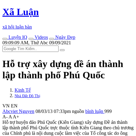
Xã Luận
xã hội luận bàn
Luyện IQ
Videos
Ngày Đẹp
09:09:09 AM, Thứ Abc 09/09/2021
Hỗ trợ xây dựng đề án thành
lập thành phố Phú Quốc
Kinh Tế
Nhà Đất Đô Thị
VN
EN
Abcviet Nguyen
08/03/13 07:33pm
nguồn
bình luận
999
A-
A
A+
Hỗ trợ huyện đảo Phú Quốc (Kiên Giang) xây dựng Đề án thành
lập thành phố Phú Quốc trực thuộc tỉnh Kiên Giang theo chủ trương
của Chính phủ là nội dung cuộc làm việc của Tổ công tác do ông