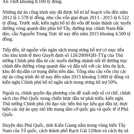
An Thới khoảng 8.100 tỷ đồng.
Những dự án công trình này đã được bố trí kế hoạch vốn đến năm
2012 là 1.578 tỷ đồng, nhu cầu vốn giai đoạn 2013 - 2015 là 6.522
tỷ đồng. Trước mắt, kiến nghị bố trí đủ vốn để hoàn thành các tuyến
đường vòng quanh đảo phía bờ Tây, đường trục chính Nam-Bắc
đảo, cầu Nguyễn Trung Trực từ nay đến năm 2015 khoảng 4.500 tỷ
đồng.
Tiếp đến, từ nguồn vốn ngân sách trung ương hỗ trợ có mục tiêu
cho khu kinh tế theo Quyết định số 126/2009/QĐ-TTg của Thủ
tướng Chính phủ đầu tư các tuyến đường nhánh nối từ đường trục
chính đến đường vòng quanh đảo và đấu nối với các khu du lịch,
khu đô thị-dân cư trọng điểm trên đảo. Tổng nhu cầu vốn cho các
dự án công trình đó từ nay đến năm 2015 khoảng 5.000 tỷ đồng và
kiến nghị Chính phủ bố trí ngân sách trung ương hỗ trợ 50%.
Ngoài ra, chính quyền địa phương còn đề xuất một số cơ chế, chính
sách cho Phú Quốc trong chiến lược đầu tư phát triển; kiến nghị
Thủ tướng Chính phủ chỉ đạo xúc tiến thủ tục kêu gọi đầu tư, thực
hiện các dự án quy mô lớn mang tầm cỡ quốc gia và quốc tế ở Phú
Quốc.
Huyện đảo Phú Quốc, tỉnh Kiên Giang nằm trong vùng biển Tây
Nam của Tổ quốc, cách thành phố Rạch Giá 120km và cách thị xã