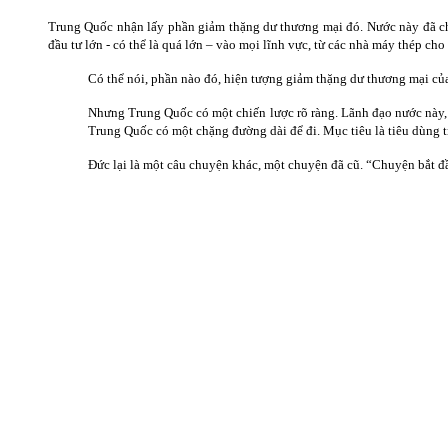
Trung Quốc nhận lấy phần giảm thặng dư thương mại đó. Nước này đã cho
đầu tư lớn - có thể là quá lớn – vào mọi lĩnh vực, từ các nhà máy thép c
Có thể nói, phần nào đó, hiện tượng giảm thặng dư thương mại củ
Nhưng Trung Quốc có một chiến lược rõ ràng. Lãnh đạo nước này, 
Trung Quốc có một chặng đường dài để đi. Mục tiêu là tiêu dùng
Đức lại là một câu chuyện khác, một chuyện đã cũ. “Chuyện bắt đ