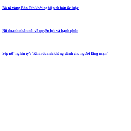
Bà tổ vàng Bảo Tín khởi nghiệp từ bán ốc luộc
Nữ doanh nhân nói về quyền lực và hạnh phúc
Sếp nữ ‘nghìn tỷ’: ‘Kinh doanh không dành cho người lãng mạn’