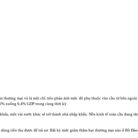
ân thương mại và là một chỉ tiêu phản ánh mức độ phụ thuộc vào cầu từ bên ngo
,5% xuống 6,4% GDP trong cùng thời kỳ.
t khẩu, một vài nước khác sẽ trở thành nhà nhập khẩu. Nền kinh tế toàn cầu đang t
à dùng tiền thu được để trả nợ. Bất kỳ mức giảm thâm hụt thương mại nào ở Bồ Đà