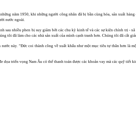
hững năm 1950, khi những người công nhân đã bị bần cùng hóa, sản xuất hàng để b
ười nước ngoài.
nh sau nhiều phen bị suy giảm bởi các chu kỳ kinh tế và các sự kiện chính trị - x
úng tôi đã làm cho các nhà sản xuất của mình cạnh tranh hơn. Chúng tôi đã cắt gi
 nước này. “Đức coi thành công về xuất khẩu như một mục tiêu tự thân hơn là một
đe dọa triển vọng Nam Âu có thể thanh toán được các khoản vay mà các quỹ tiết ki