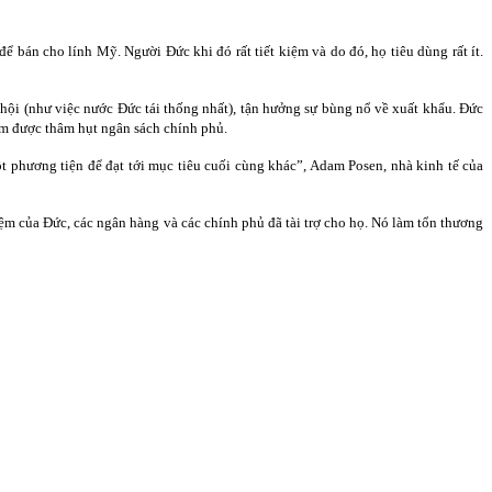
án cho lính Mỹ. Người Đức khi đó rất tiết kiệm và do đó, họ tiêu dùng rất ít.
ã hội (như việc nước Đức tái thống nhất), tận hưởng sự bùng nổ về xuất khẩu. Đức
ảm được thâm hụt ngân sách chính phủ.
 phương tiện để đạt tới mục tiêu cuối cùng khác”, Adam Posen, nhà kinh tế của
ệm của Đức, các ngân hàng và các chính phủ đã tài trợ cho họ. Nó làm tổn thương