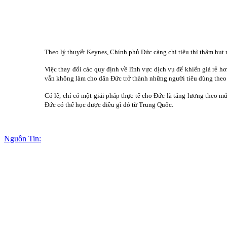
Theo lý thuyết Keynes, Chính phủ Đức càng chi tiêu thì thâm hụt
Việc thay đổi các quy định về lĩnh vực dịch vụ để khiến giá rẻ h
vẫn không làm cho dân Đức trở thành những người tiêu dùng the
Có lẽ, chỉ có một giải pháp thực tế cho Đức là tăng lương theo m
Đức có thể học được điều gì đó từ Trung Quốc.
Nguồn Tin: