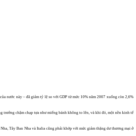
ài của nước này – đã giảm tỷ lệ so với GDP từ mức 10% năm 2007 xuống còn 2,6%
ăng trưởng chậm chạp tựa như miếng bánh không to lên, và khi đó, một nền kinh tế
o Nha, Tây Ban Nha và Italia cũng phải khớp với mức giảm thặng dư thương mại ở