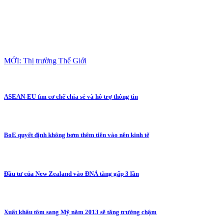
MỚI: Thị trường Thế Giới
ASEAN-EU tìm cơ chế chia sẻ và hỗ trợ thông tin
BoE quyết định không bơm thêm tiền vào nền kinh tế
Đầu tư của New Zealand vào ĐNÁ tăng gấp 3 lần
Xuất khẩu tôm sang Mỹ năm 2013 sẽ tăng trưởng chậm