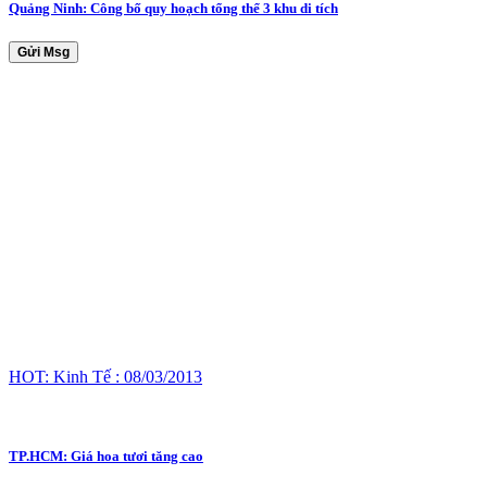
Quảng Ninh: Công bố quy hoạch tổng thể 3 khu di tích
Gửi Msg
HOT: Kinh Tế : 08/03/2013
TP.HCM: Giá hoa tươi tăng cao