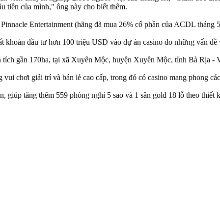
ầu tiên của mình," ông này cho biết thêm.
Pinnacle Entertainment (hãng đã mua 26% cổ phần của ACDL tháng 5/2
mất khoản đầu tư hơn 100 triệu USD vào dự án casino do những vấn đề 
 tích gần 170ha, tại xã Xuyên Mộc, huyện Xuyên Mộc, tỉnh Bà Rịa -
ui chơi giải trí và bán lẻ cao cấp, trong đó có casino mang phong các
, giúp tăng thêm 559 phòng nghỉ 5 sao và 1 sân gold 18 lỗ theo thiết