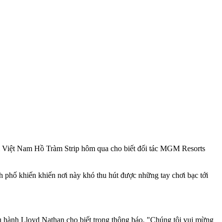
ại Việt Nam Hồ Tràm Strip hôm qua cho biết đối tác MGM Resorts
nh phố khiến khiến nơi này khó thu hút được những tay chơi bạc tới
u hành Lloyd Nathan cho biết trong thông báo. "Chúng tôi vui mừng