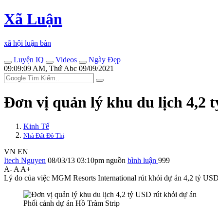
Xã Luận
xã hội luận bàn
Luyện IQ
Videos
Ngày Đẹp
09:09:09 AM, Thứ Abc 09/09/2021
Đơn vị quản lý khu du lịch 4,2 
Kinh Tế
Nhà Đất Đô Thị
VN
EN
Itech Nguyen
08/03/13 03:10pm
nguồn
bình luận
999
A-
A
A+
Lý do của việc MGM Resorts International rút khỏi dự án 4,2 tỷ USD 
Phối cảnh dự án Hồ Tràm Strip