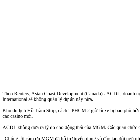
Theo Reuters, Asian Coast Development (Canada) - ACDL, doanh nghi
International sẽ không quản lý dự án này nữa.
Khu du lịch Hồ Tràm Strip, cách TPHCM 2 giờ lái xe bị bao phủ bởi nh
các casino mới.
ACDL không đưa ra lý do cho động thái của MGM. Các quan chức củ
"Chúng tôi cảm ơn MGM đã hỗ trợ tuyển dụng và đào tạo đội ngũ nhâ