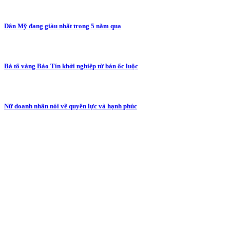
Dân Mỹ đang giàu nhất trong 5 năm qua
Bà tổ vàng Bảo Tín khởi nghiệp từ bán ốc luộc
Nữ doanh nhân nói về quyền lực và hạnh phúc