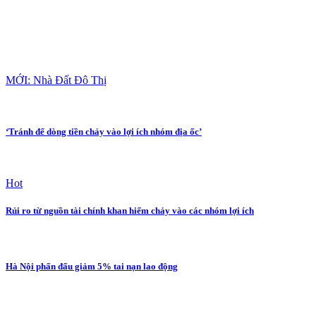
MỚI: Nhà Đất Đô Thị
‘Tránh để dòng tiền chảy vào lợi ích nhóm địa ốc’
Hot
Rủi ro từ nguồn tài chính khan hiếm chảy vào các nhóm lợi ích
Hà Nội phấn đấu giảm 5% tai nạn lao động