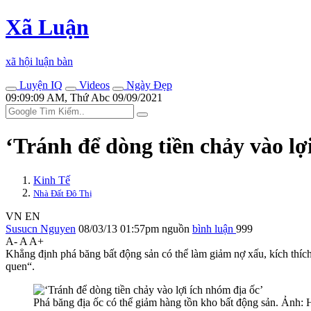
Xã Luận
xã hội luận bàn
Luyện IQ
Videos
Ngày Đẹp
09:09:09 AM, Thứ Abc 09/09/2021
‘Tránh để dòng tiền chảy vào lợ
Kinh Tế
Nhà Đất Đô Thị
VN
EN
Susucn Nguyen
08/03/13 01:57pm
nguồn
bình luận
999
A-
A
A+
Khẳng định phá băng bất động sản có thể làm giảm nợ xấu, kíc‌h thí‌
quen“.
Phá băng địa ốc có thể giảm hàng tồn kho bất động sản. Ảnh: