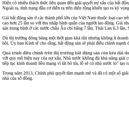
Hiện có nhiều thách thức liên quan đến giải quyết nợ xấu của bất độn
Ngoài ra, tình trạng đầu cơ diễn ra trên diện rộng khiến tạo ra kỳ vọn
Giá bất động sản ở các thành phố lớn của Việt Nam thuộc loại cao trê
cao hơn 25 lần so với thu nhập bình quân của người lao động. Giá nhà 
sản trung bình ở các nước châu Âu chỉ bằng 7 lần, Thái Lan 6,3 lần, S
Dù thị trường đóng băng một thời gian khá dài nhưng không ít doanh 
hồi. Ủy ban Kinh tế cho rằng, bất động sản sẽ phải điều chỉnh mạnh 
Quá trình điều chỉnh trên thị trường bất động sản còn kéo dài 
với quy mô hiện nay của nợ xấu, Nhà nước không đủ khả năng giải c
tiếp tục kinh doanh liều mạng vì lãi bỏ túi, lỗ sẽ có nhà nước lo" t
Trong năm 2013, Chính phủ quyết tâm mạnh mẽ và đã có một số giải 
nhà của số đông.