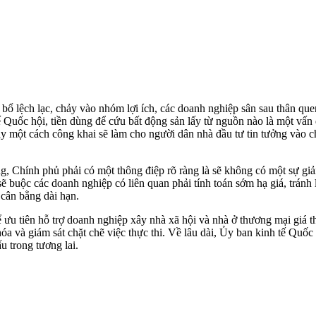
 bổ lệch lạc, chảy vào nhóm lợi ích, các doanh nghiệp sân sau thân qu
 tế Quốc hội, tiền dùng để cứu bất động sản lấy từ nguồn nào là một v
 này một cách công khai sẽ làm cho người dân nhà đầu tư tin tưởng vào 
g, Chính phủ phải có một thông điệp rõ ràng là sẽ không có một sự giả
ẽ buộc các doanh nghiệp có liên quan phải tính toán sớm hạ giá, tránh 
 cân bằng dài hạn.
ưu tiên hỗ trợ doanh nghiệp xây nhà xã hội và nhà ở thương mại giá t
và giám sát chặt chẽ việc thực thi. Về lâu dài, Ủy ban kinh tế Quốc h
u trong tương lai.