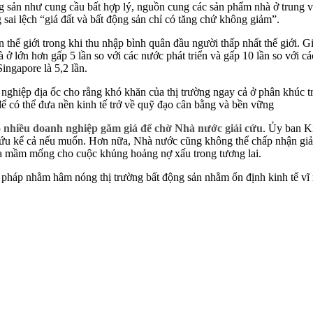
g sản như cung cầu bất hợp lý, nguồn cung các sản phẩm nhà ở trung và 
g sai lệch “giá đất và bất động sản chỉ có tăng chứ không giảm”.
n thế giới trong khi thu nhập bình quân đầu người thấp nhất thế giới. G
ở lớn hơn gấp 5 lần so với các nước phát triển và gấp 10 lần so với cá
ingapore là 5,2 lần.
nghiệp địa ốc cho rằng khó khăn của thị trường ngay cả ở phân khúc tr
để có thể đưa nền kinh tế trở về quỹ đạo cân bằng và bền vững
do nhiều doanh nghiệp găm giá để chờ Nhà nước giải cứu
. Ủy ban Ki
ứu kể cả nếu muốn. Hơn nữa, Nhà nước cũng không thể chấp nhận giải
ạo ra mầm mống cho cuộc khủng hoảng nợ xấu trong tương lai.
pháp nhằm hâm nóng thị trường bất động sản nhằm ổn định kinh tế vĩ