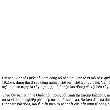
Ủy ban Kinh tế Quốc hội vừa công bố bản tin Kinh tế vĩ mô số 8 quý 
19,25%, đứng thứ 2 sau công nghiệp chế biến chế tạo (22,5%). Vấn đề 
ngành quan trọng là xây dựng (tạo 3,3 triệu lao động) và vật liệu xây
Theo Ủy ban Kinh tế Quốc hội, trong bối cảnh thị trường bất động sản 
nở ra vì doanh nghiệp phải tiếp tục trả lãi suất cao. Sự kéo dài của 
Lĩnh vực bất động sản là biểu hiện rõ nét nhất của nền kinh tế bong b