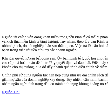
Nguồn tài chính vốn đang khan hiếm trong nền kinh tế có thể bị phân
và kíc‌h thí‌ch nền kinh tế tăng trưởng. Tuy nhiên, theo Ủy ban Kinh
nhóm lợi ích, doanh nghiệp thân sau thân quen. Việc trả lời câu hỏi
bạch trong việc rót tiền cứu trợ các doanh nghiệp.
Khi giải quyết nợ xấu bất động sản, Ủy ban Kinh tế Quốc hội cho rằn
cao cấp mà hoàn toàn để thị trường quyết định và đào thải. Điều này s
khoản cho thị trường, qua đó đẩy nhanh quá trình điều chỉnh về điểm
Chính phủ sử dụng nguồn lực hạn hẹp cũng như ưu đãi chính sách để 
giảm nợ xấu của doanh nghiệp xây dựng. Tuy nhiên, cần minh bạch hóa 
nhằm ngăn ngừa tình trạng đầu cơ tránh tình trạng khủng hoảng nợ xấ
Nguồn Tin: