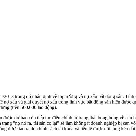
I/2013 trong đó nhận định về thị trường và nợ xấu bất động sản. Tính 
nợ xấu và giải quyết nợ xấu trong lĩnh vực bất động sản hiện được quan
 dựng (trên 500.000 lao động).
được dự báo còn tiếp tục điều chỉnh từ trạng thái bong bóng về cân bằng
tình trạng "nợ nở ra, tài sản co lại" sẽ làm không ít doanh nghiệp bị c
óng được tạo ra do chính sách tài khóa và tiền tệ được nới lỏng kéo dài