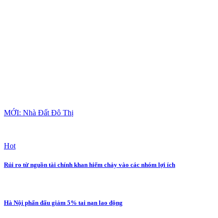
MỚI: Nhà Đất Đô Thị
Hot
Rủi ro từ nguồn tài chính khan hiếm chảy vào các nhóm lợi ích
Hà Nội phấn đấu giảm 5% tai nạn lao động