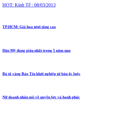
HOT: Kinh Tế : 08/03/2013
TP.HCM: Giá hoa tươi tăng cao
Dân Mỹ đang giàu nhất trong 5 năm qua
Bà tổ vàng Bảo Tín khởi nghiệp từ bán ốc luộc
Nữ doanh nhân nói về quyền lực và hạnh phúc