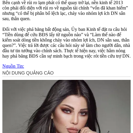
Bên cạnh về rủi ro lạm phát có thể quay trở lại, nền kinh tế 2013
còn phải đối diện với rủi ro về nguồn tài chính “vốn đã khan hiếm”
nhưng “có thể bị phân bổ lệch lạc, chảy vào nhóm lợi ích DN sân
sau, thân quen.
Đối với việc phá băng bất động sản, Ủy ban Kinh tế đặt ra câu hỏi
“Tiền dùng để cứu BĐS lấy từ nguồn nào” và “Làm thế nào để
kiểm soát dòng tiền không chảy vào nhóm lợi ích, DN sân sau, thân
quen?”. Việc trả lời được các câu hỏi này sẽ làm cho người dân, nhà
đầu tư tin tưởng vào chính sách. Thực tế hiện nay, việc hâm nóng
hay phá băng BĐS cần sự minh bạch trong việc rót tiền cứu trợ DN.
Nguồn Tin: