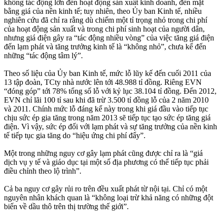
không tác động lớn đến hoạt động sản xuất kinh doanh, đến mặt
bằng giá của nền kinh tế; tuy nhiên, theo Ủy ban Kinh tế, nhiều
nghiên cứu đã chỉ ra rằng dù chiếm một tỉ trọng nhỏ trong chi phí
của hoạt động sản xuất và trong chi phí sinh hoạt của người dân,
nhưng giá điện gây ra “tác động nhiều vòng” của việc tăng giá điện
đến lạm phát và tăng trưởng kinh tế là “không nhỏ”, chưa kể đến
những “tác động tâm lý”.
Theo số liệu của Ủy ban Kinh tế, mức lỗ lũy kế đến cuối 2011 của
13 tập đoàn, TCty nhà nước lên tới 48.988 tỉ đồng. Riêng EVN
“đóng góp” tới 78% tổng số lỗ với kỷ lục 38.104 tỉ đồng. Đến 2012,
EVN chỉ lãi 100 tỉ sau khi đã trừ 3.500 tỉ đồng lỗ của 2 năm 2010
và 2011. Chính mức lỗ đáng kể này trong khi giá đầu vào tiếp tục
chịu sức ép gia tăng trong năm 2013 sẽ tiếp tục tạo sức ép tăng giá
điện. Vì vậy, sức ép đối với lạm phát và sự tăng trưởng của nền kinh
tế tiếp tục gia tăng do “hiệu ứng chi phí đẩy”.
Một trong những nguy cơ gây lạm phát cũng được chỉ ra là “giá
dịch vụ y tế và giáo dục tại một số địa phương có thể tiếp tục phải
điều chỉnh theo lộ trình”.
Cả ba nguy cơ gây rủi ro trên đều xuất phát từ nội tại. Chỉ có một
nguyên nhân khách quan là “không loại trừ khả năng có những đột
biến về dầu thô trên thị trường thế giới”.