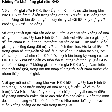
Không đủ khả năng giải cứu BĐS
Về vấn đề giải cứu BĐS, theo Ủy ban Kinh tế, nợ xấu trong khu
vực BĐS chiếm tỉ lệ lớn trong tổng dư nợ. Nợ xấu BĐS đồng thời
ảnh hưởng rất lớn đến 2 ngành xây dựng và vật liệu xây dựng với
khoảng 3,8 triệu lao động.
Sử dụng thuật ngữ “tài sản độc hại”, tức là các tài sản không có khả
năng thanh toán, Ủy ban Kinh tế tán thành với việc cần có giải pháp
để làm chậm lại quá trình “nợ nở ra, tài sản co lại”. Tuy nhiên, việc
giải quyết cũng đang đối mặt với 2 thách thức lớn. Đó là sai lệch lớn
trong quan hệ cung-cầu về nhà ở, được ví như 2 hình tháp ngược
của sản phẩm và nhu cầu. Đó là “sai lệch lớn trong kỳ vọng của các
DN BĐS” - khi việc đầu cơ luôn tồn tại cùng với tư duy “giá BĐS
chỉ có thể tăng chứ không giảm” khiến giá BĐS ở Việt Nam luôn
cao nhất thế giới, trong khi thu nhập của người Việt Nam thuộc vào
nhóm thấp nhất thế giới.
Với quy mô nợ xấu trong khu vực BĐS hiện nay, Ủy ban Kinh tế
cho rằng: “Nhà nước không đủ khả năng giải cứu, kể cả muốn
(cứu)”. Và Nhà nước cũng không thể chấp nhận giải cứu, vì điều
này càng khuyến khích rủi ro đạo đức làm cho các DN tiếp tục kinh
doanh liều mạng vì “lãi bỏ túi, lỗ đã có Nhà nước lo”, tạo ra các
cuộc khủng hoảng do nợ xấu trong tương lai.