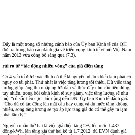
Đây là một trong số những cảnh báo của Ủy ban Kinh tế của QH
đưa ra trong báo cáo đánh giá về triển vọng kinh tế vĩ mô Việt Nam
năm 2013 vừa công bố sáng qua (7.3).
rủi ro từ “tác động nhiều vòng” của giá điện tăng
Có 4 yếu tố được xác định có thể là nguyên nhân khiến lạm phát có
nguy cơ tái phát. Thứ nhất là việc tăng lương tối thiểu. Dù việc tăng
lương giúp tăng thu nhập người dân và thúc đẩy nhu cầu tiêu dùng,
tuy nhiên, trong bối cảnh kinh tế suy giảm, việc tăng lương sẽ như
một “cú sốc tiêu cực” tác động đến DN. Ủy ban Kinh tế đánh giá:
“Cho dù có tác động lên mặt cầu hay cung và dù mức tăng không
nhiều, song tăng lương sẽ tạo áp lực tăng giá do có thể gây ra lạm
phát tâm lý”.
Nguyên nhân thứ hai là việc giá điện tăng 5%, lên mức 1.437
đồng/kWh, lần tăng giá thứ hai kể từ 1.7.2012, dù EVN đánh giá