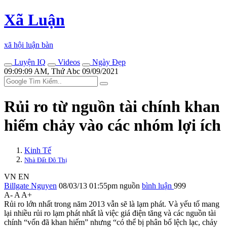
Xã Luận
xã hội luận bàn
Luyện IQ
Videos
Ngày Đẹp
09:09:09 AM, Thứ Abc 09/09/2021
Rủi ro từ nguồn tài chính khan
hiếm chảy vào các nhóm lợi ích
Kinh Tế
Nhà Đất Đô Thị
VN
EN
Billgate Nguyen
08/03/13 01:55pm
nguồn
bình luận
999
A-
A
A+
Rủi ro lớn nhất trong năm 2013 vẫn sẽ là lạm phát. Và yếu tố mang
lại nhiều rủi ro lạm phát nhất là việc giá điện tăng và các nguồn tài
chính “vốn đã khan hiếm” nhưng “có thể bị phân bổ lệch lạc, chảy