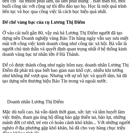
tiêu chí "đã muốn phải làm, đã làm phải thắng". Bản thân tôi, mỗi
buổi công tác với cộng sự tôi đều đào tạo họ. Học là một quá trình
liên tục và học qua công việc là cách học hiệu quả nhất.
Đế chế vàng bạc của cụ Lương Thị Điểm
Ở vào cái tuổi gần 80, vậy mà bà Lương Thị Điểm người đã tạo
dựng nên Doanh nghiệp vàng Bảo Tín hàng ngày vẫn say sưa miệt
mài với công việc kinh doanh cũng như công tác xã hội. Bà vẫn là
người chủ tinh thần và quyết định quan trọng nhất ở hệ thống kinh
doanh vàng bạc tư nhân lớn ở Hà Thành.
Để có được thành công như ngày hôm nay, doanh nhân Lương Thị
Điểm đã phải trả qua biết bao gian nan khổ cực, nhiều khi tưởng
như không thể vượt qua. Nhưng với sự nỗ lực và quyết tâm, bà đã
tạo dựng nên thương hiệu Bảo Tín trong và ngoài nước.
Doanh nhân Lương Thị Điểm
Mặc dù tuổi cao, bà vẫn dành thời gian, sức lực và tâm huyết làm
việc thiện, tham gia ủng hộ đồng bào gặp thiên tai, bão lụt, những
mảnh đời cơ nhỡ, trẻ em có hoàn cảnh khó khăn... Với những người
nghèo ở địa phương gặp khó khăn, bà đã cho vay hàng chục triệu