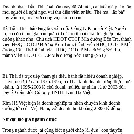
Doanh nhân Trần Thị Thái năm nay đã 74 tuổi, cái tuổi mà phần lớn
mọi người đã nghỉ ngơi vui thú điền viên từ lâu. Thế mà "lão bà"
này vẫn miệt mài với công việc kinh doanh.
Bà Trần Thị Thái đang là Giám đốc Công ty Kim Hà Việt. Ngoài
ra, bà còn tham gia ban quản trị của một loạt doanh nghiệp mía
đường khác như: Chủ tịch HĐQT CTCP Mía đường Bến Tre, thành
viên HĐQT CTCP Đường Kon Tum, thành viên HĐQT CTCP Mía
đường Cần Thơ, thành viên HĐQT CTCP Mía đường Sơn La,
thành viên HĐQT CTCP Mía đường Sóc Trăng (SST)
Bà Thái đã trực tiếp tham gia điều hành rất nhiều doanh nghiệp.
Theo hồ sơ, từ năm 1976-1995, bà Thái kinh doanh lương thực thực
phẩm, từ 1995-2003 là chủ doanh nghiệp tư nhân và từ 2003 đến
nay là Giám đốc Công ty TNHH Kim Hà Việt.
Kim Hà Việt hiện là doanh nghiệp tư nhân chuyên kinh doanh
đường lớn của Việt Nam, với doanh thu khoảng 2.300 tỷ đồng.
Nữ đại lão gia ngành dược
Trong ngành dược, ai cũng biết người chèo lái đưa "con thuyền"