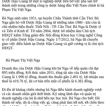
Dược Hậu Giang từ một xí nghiệp dược trên bờ vực phá sản trở
thành một trong những công ty dược hàng đầu Việt Nam chính là bà
Phạm Thị Việt Nga.
Bà Nga sinh năm 1951, tại huyện Châu Thành tỉnh Cần Thơ. Bà
Nga gắn bó với Dược Hậu Giang từ những năm 1980 - khi còn là
chủ nhiệm hiệu thuốc Thốt Nốt - TP. Cần Thơ. Bà Nga là Dược sĩ
và Tiến sĩ Kinh tế. Từ năm 2004, được bổ nhiệm làm Chủ tịch
HĐQT kiêm Tổng giám đốc Hội đồng Khoa học Công nghệ Công
ty cổ phần Dược Hậu Giang. Ngày 1/7/2012, bà Nga đã chuyển
giao việc điều hành tại Dược Hậu Giang và giữ cương vị là chủ tịch
HĐQT.
Bà Phạm Thị Việt Nga
Doanh thu của Dược Hậu Giang khi bà Nga về tiếp quản chỉ đạt
895 triệu đồng. Kết thúc năm 2011, tổng tài sản của Dược Hậu
Giang là 1.996 tỷ đồng, doanh thu thuần gần 2.491 tỷ, lợi nhuận sau
thuế là 419,76 tỷ, lãi cơ bản trên một cổ phiếu là 6.382 đồng.
Đi lên từ kháng chiến nhưng bà Nga điều hành doanh nghiệp vượt
cả các doanh nhân giỏi thời bình. Kỹ năng lãnh đạo và quản trị
doanh nghiệp của bà là nhờ liên tục học hỏi. Bà Nga cho biết: Đã
thành nề nếp, dù là công việc gì, cũng phải làm tới nơi, tới chốn theo