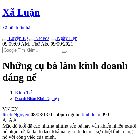
Xã Luận
xã hội luận bàn
Luyện IQ
Videos
Ngày Đẹp
09:09:09 AM, Thứ Abc 09/09/2021
Những cụ bà làm kinh doanh
đáng nể
Kinh Tế
Doanh Nhân Khởi Nghiệp
VN
EN
Itech Nguyen
08/03/13 01:50pm
nguồn
bình luận
999
A-
A
A+
Mặc dù tuổi đã cao nhưng những sếp bà này vẫn khiến nhiều người
nể phục bởi tài lãnh đạo, khả năng kinh doanh, sự nhiệt tình, năng
nổ với công việc của mình.