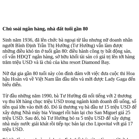
Chủ soái ngân hàng, nhà đất tuổi gần 80
Sinh năm 1936, đã lên chức bà ngoại từ lâu nhưng nữ doanh nhân
người Bình Định Trần Thị Hường (Tư Hường) vẫn làm được
những điều khó tin ở tuổi gần 80: điều hành công ty bất động sản,
cố vấn HĐQT ngân hàng, sở hữu khối tài sản có giá trị lên tới hàng
trăm triệu USD và là chủ của khu resort Diamond Bay.
Nữ đại gia gần 80 tuổi này còn đình đám với việc đưa cuộc thi Hoa
hậu Hoàn vũ về Việt Nam lần đầu tiên và mời được Lady Gaga đến
biểu diễn.
Từ đầu những năm 1990, bà Tư Hường đã nổi tiếng với 2 thương
vụ thu lời hàng chục triệu USD trong ngành kinh doanh đồ uống, số
tiền quá lớn vào thời đó. Đó là thương vụ bà đầu tư 15 triệu USD để
xây dựng Nhà máy bia Vinagel rồi bán lại cho San Miguel giá 25
triệu USD. Sau đó, bà Tư Hường bỏ ra 5 triệu USD để xây dựng
nhà máy nước giải khát rồi tiếp tục bán lại cho Lipovital với giá 17
triệu USD.