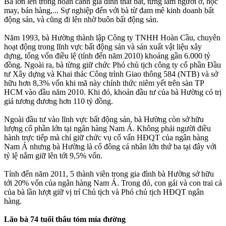
Bà lớn lên trong hoàn cảnh gia đình thất bát, từng làm người ở, học
may, bán hàng,... Sự nghiệp đến với bà từ đam mê kinh doanh bất
động sản, và cũng đi lên nhờ buôn bất động sản.
Năm 1993, bà Hường thành lập Công ty TNHH Hoàn Cầu, chuyên
hoạt động trong lĩnh vực bất động sản và sản xuất vật liệu xây
dựng, tổng vốn điều lệ (tính đến năm 2010) khoảng gần 6.000 tỷ
đồng. Ngoài ra, bà từng giữ chức Phó chủ tịch công ty cổ phần Đầu
tư Xây dựng và Khai thác Công trình Giao thông 584 (NTB) và sở
hữu hơn 8,3% vốn khi mã này chính thức niêm yết trên sàn TP
HCM vào đầu năm 2010. Khi đó, khoản đầu tư của bà Hường có trị
giá tương đương hơn 110 tỷ đồng.
Ngoài đầu tư vào lĩnh vực bất động sản, bà Hường còn sở hữu
lượng cổ phần lớn tại ngân hàng Nam Á. Không phải người điều
hành trực tiếp mà chỉ giữ chức vụ cố vấn HĐQT của ngân hàng
Nam Á nhưng bà Hường là cổ đông cá nhân lớn thứ ba tại đây với
tỷ lệ nắm giữ lên tới 9,5% vốn.
Tính đến năm 2011, 5 thành viên trong gia đình bà Hường sở hữu
tới 20% vốn của ngân hàng Nam Á. Trong đó, con gái và con trai cả
của bà lần lượt giữ vị trí Chủ tịch và Phó chủ tịch HĐQT ngân
hàng.
Lão bà 74 tuổi thâu tóm mía đường