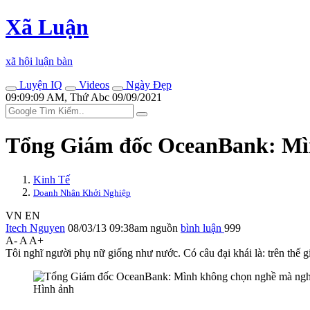
Xã Luận
xã hội luận bàn
Luyện IQ
Videos
Ngày Đẹp
09:09:09 AM, Thứ Abc 09/09/2021
Tổng Giám đốc OceanBank: Mìn
Kinh Tế
Doanh Nhân Khởi Nghiệp
VN
EN
Itech Nguyen
08/03/13 09:38am
nguồn
bình luận
999
A-
A
A+
Tôi nghĩ người phụ nữ giống như nước. Có câu đại khái là: trên thế
Hình ảnh