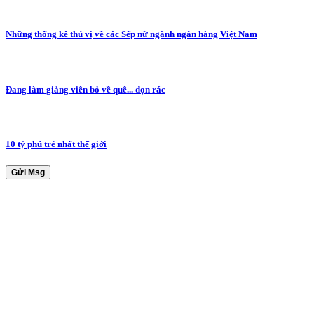
Những thống kê thú vị về các Sếp nữ ngành ngân hàng Việt Nam
Đang làm giảng viên bỏ về quê... dọn rác
10 tỷ phú trẻ nhất thế giới
Gửi Msg