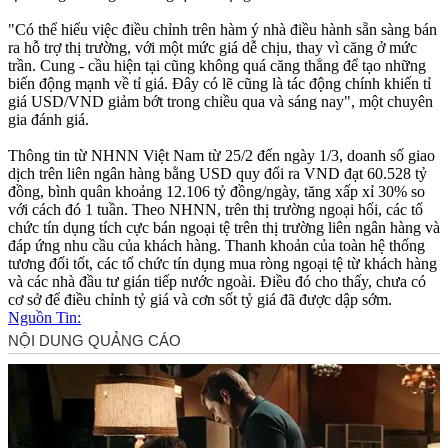
"Có thể hiểu việc điều chỉnh trên hàm ý nhà điều hành sẵn sàng bán
ra hỗ trợ thị trường, với một mức giá dễ chịu, thay vì căng ở mức
trần. Cung - cầu hiện tại cũng không quá căng thẳng để tạo những
biến động mạnh về tỉ giá. Đây có lẽ cũng là tác động chính khiến tỉ
giá USD/VND giảm bớt trong chiều qua và sáng nay", một chuyên
gia đánh giá.
Thông tin từ NHNN Việt Nam từ 25/2 đến ngày 1/3, doanh số giao
dịch trên liên ngân hàng bằng USD quy đổi ra VND đạt 60.528 tỷ
đồng, bình quân khoảng 12.106 tỷ đồng/ngày, tăng xấp xỉ 30% so
với cách đó 1 tuần. Theo NHNN, trên thị trường ngoại hối, các tổ
chức tín dụng tích cực bán ngoại tệ trên thị trường liên ngân hàng và
đáp ứng nhu cầu của khách hàng. Thanh khoản của toàn hệ thống
tương đối tốt, các tổ chức tín dụng mua ròng ngoại tệ từ khách hàng
và các nhà đầu tư gián tiếp nước ngoài. Điều đó cho thấy, chưa có
cơ sở để điều chỉnh tỷ giá và cơn sốt tỷ giá đã được dập sớm.
Nguồn Tin: