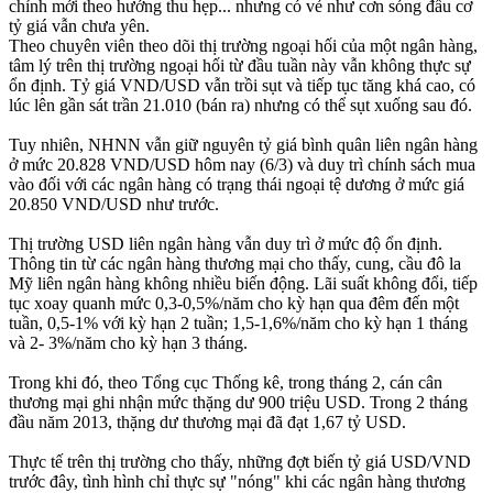
chỉnh mới theo hướng thu hẹp... nhưng có vẻ như cơn sóng đầu cơ
tỷ giá vẫn chưa yên.
Theo chuyên viên theo dõi thị trường ngoại hối của một ngân hàng,
tâm lý trên thị trường ngoại hối từ đầu tuần này vẫn không thực sự
ổn định. Tỷ giá VND/USD vẫn trồi sụt và tiếp tục tăng khá cao, có
lúc lên gần sát trần 21.010 (bán ra) nhưng có thể sụt xuống sau đó.
Tuy nhiên, NHNN vẫn giữ nguyên tỷ giá bình quân liên ngân hàng
ở mức 20.828 VND/USD hôm nay (6/3) và duy trì chính sách mua
vào đối với các ngân hàng có trạng thái ngoại tệ dương ở mức giá
20.850 VND/USD như trước.
Thị trường USD liên ngân hàng vẫn duy trì ở mức độ ổn định.
Thông tin từ các ngân hàng thương mại cho thấy, cung, cầu đô la
Mỹ liên ngân hàng không nhiều biến động. Lãi suất không đổi, tiếp
tục xoay quanh mức 0,3-0,5%/năm cho kỳ hạn qua đêm đến một
tuần, 0,5-1% với kỳ hạn 2 tuần; 1,5-1,6%/năm cho kỳ hạn 1 tháng
và 2- 3%/năm cho kỳ hạn 3 tháng.
Trong khi đó, theo Tổng cục Thống kê, trong tháng 2, cán cân
thương mại ghi nhận mức thặng dư 900 triệu USD. Trong 2 tháng
đầu năm 2013, thặng dư thương mại đã đạt 1,67 tỷ USD.
Thực tế trên thị trường cho thấy, những đợt biến tỷ giá USD/VND
trước đây, tình hình chỉ thực sự "nóng" khi các ngân hàng thương