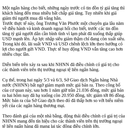
Một ngân hàng cho biết, những ngày trước có tin đồn tỷ giá tăng thì
khách hàng đến mua nhiều bất chấp giá tăng. Tuy nhiên khi giá
giảm thì người mua đã vắng hẳn.
Trước thực tế này, ông Trương Văn Phước một chuyên gia lâu năm
về điều hành và kinh doanh ngoại hối cho biết, trước các tin đồn
tăng tỷ giá người dân cần bình tình vì lạm phát đã xuống thấp giúp
USD mạnh lên. Áp lực nhập siêu giảm thậm chí đang còn xuất siêu.
Trong khi đó, lãi suất VND và USD chênh lệch lớn theo hướng có
lợi cho người gửi VND. Thực tế huy động VND vẫn tăng cao hơn
nhiều chục lần.
Diễn biến trên xảy ra sau khi NHNN đã điều chỉnh có giá trị cho
các thành viên trên thị trường ngoại tệ liên ngân hàng.
Cụ thể, trong hai ngày 5/3 và 6/3, Sở Giao dịch Ngân hàng Nhà
nước (NHNN) bất ngờ giảm mạnh mức giá bán ra. Theo công bố
của cơ quan này, sau hơn 1 năm giữ trần 21.036 đồng, mức giá bán
ra hai hôm nay đã hạ xuống còn 20.950 đồng, tức giảm tới 86 đồng.
Mức bán ra của Sở Giao dịch theo đó đã thấp hơn so với biểu niêm
yết của các ngân hàng thương mại.
Theo đánh giá của một nhà bằng, động thái điều chỉnh có giá trị của
NHNN mang đến tín hiệu cho các thành viên trên thị trường ngoại
tệ liên ngân hàng đã mang lại tác động điều chỉnh lớn.