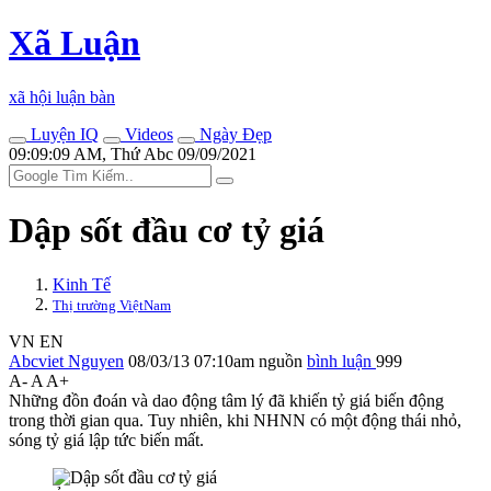
Xã Luận
xã hội luận bàn
Luyện IQ
Videos
Ngày Đẹp
09:09:09 AM, Thứ Abc 09/09/2021
Dập sốt đầu cơ tỷ giá
Kinh Tế
Thị trường ViệtNam
VN
EN
Abcviet Nguyen
08/03/13 07:10am
nguồn
bình luận
999
A-
A
A+
Những đồn đoán và dao động tâm lý đã khiến tỷ giá biến động
trong thời gian qua. Tuy nhiên, khi NHNN có một động thái nhỏ,
sóng tỷ giá lập tức biến mất.