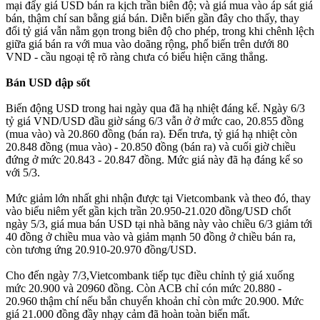
mại đẩy giá USD bán ra kịch trần biên độ; và giá mua vào áp sát giá
bán, thậm chí san bằng giá bán. Diễn biến gần đây cho thấy, thay
đổi tỷ giá vẫn nằm gọn trong biên độ cho phép, trong khi chênh lệch
giữa giá bán ra với mua vào doãng rộng, phổ biến trên dưới 80
VND - cầu ngoại tệ rõ ràng chưa có biểu hiện căng thẳng.
Bán USD dập sốt
Biến động USD trong hai ngày qua đã hạ nhiệt đáng kể. Ngày 6/3
tỷ giá VND/USD đầu giờ sáng 6/3 vẫn ở ở mức cao, 20.855 đồng
(mua vào) và 20.860 đồng (bán ra). Đến trưa, tỷ giá hạ nhiệt còn
20.848 đồng (mua vào) - 20.850 đồng (bán ra) và cuối giờ chiều
đứng ở mức 20.843 - 20.847 đồng. Mức giá này đã hạ đáng kể so
với 5/3.
Mức giảm lớn nhất ghi nhận được tại Vietcombank và theo đó, thay
vào biểu niêm yết gần kịch trần 20.950-21.020 đồng/USD chốt
ngày 5/3, giá mua bán USD tại nhà băng này vào chiều 6/3 giảm tới
40 đồng ở chiều mua vào và giảm mạnh 50 đồng ở chiều bán ra,
còn tương ứng 20.910-20.970 đồng/USD.
Cho đến ngày 7/3,Vietcombank tiếp tục điều chỉnh tỷ giá xuống
mức 20.900 và 20960 đồng. Còn ACB chỉ cón mức 20.880 -
20.960 thậm chí nếu bắn chuyển khoản chỉ còn mức 20.900. Mức
giá 21.000 đồng đầy nhạ‌y cả‌m đã hoàn toàn biến mất.