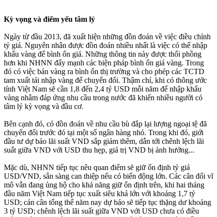
Kỳ vọng và điểm yếu tâm lý
Ngày từ đầu 2013, đã xuất hiện những đồn đoán về việc điều chỉnh
tỷ giá. Nguyên nhân được đồn đoán nhiều nhất là việc có thể nhập
khẩu vàng để bình ổn giá. Những thông tin này được thổi phồng
hơn khi NHNN đẩy mạnh các biện pháp bình ổn giá vàng. Trong
đó có việc bán vàng ra bình ổn thị trường và cho phép các TCTD
tam xuất tái nhập vàng để chuyển đổi. Thậm chí, khi có thông ước
tính Việt Nam sẽ cần 1,8 đến 2,4 tỷ USD mỗi năm để nhập khẩu
vàng nhằm đáp ứng nhu cầu trong nước đã khiến nhiều người có
tâm lý kỳ vọng và đầu cơ.
Bên cạnh đó, có đồn đoán về nhu cầu bù đắp lại lượng ngoại tệ đã
chuyển đổi trước đó tại một số ngân hàng nhỏ. Trong khi đó, giới
đầu tư dự báo lãi suất VND sắp giảm thêm, dẫn tới chênh lệch lãi
suất giữa VND với USD thu hẹp, giá trị VND bị ảnh hưởng...
Mặc dù, NHNN tiếp tục nêu quan điểm sẽ giữ ổn định tỷ giá
USD/VND, sẵn sàng can thiệp nếu có biến động lớn. Các cân đối vĩ
mô vẫn đang ủng hộ cho khả năng giữ ổn định trên, khi hai tháng
đầu năm Việt Nam tiếp tục xuất siêu khá lớn với khoảng 1,7 tỷ
USD; cán cân tổng thể năm nay dự báo sẽ tiếp tục thặng dư khoảng
3 tỷ USD; chênh lệch lãi suất giữa VND với USD chưa có điều