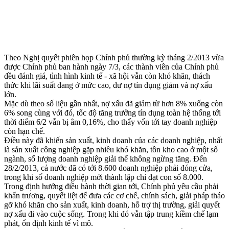
Theo Nghị quyết phiên họp Chính phủ thường kỳ tháng 2/2013 vừa
được Chính phủ ban hành ngày 7/3, các thành viên của Chính phủ
đều đánh giá, tình hình kinh tế - xã hội vẫn còn khó khăn, thách
thức khi lãi suất đang ở mức cao, dư nợ tín dụng giảm và nợ xấu
lớn.
Mặc dù theo số liệu gần nhất, nợ xấu đã giảm từ hơn 8% xuống còn
6% song cùng với đó, tốc độ tăng trưởng tín dụng toàn hệ thống tới
thời điểm 6/2 vẫn bị âm 0,16%, cho thấy vốn tới tay doanh nghiệp
còn hạn chế.
Điều này đã khiến sản xuất, kinh doanh của các doanh nghiệp, nhất
là sản xuất công nghiệp gặp nhiều khó khăn, tồn kho cao ở một số
ngành, số lượng doanh nghiệp giải thể không ngừng tăng. Đến
28/2/2013, cả nước đã có tới 8.600 doanh nghiệp phải đóng cửa,
trong khi số doanh nghiệp mới thành lập chỉ đạt con số 8.000.
Trong định hướng điều hành thời gian tới, Chính phủ yêu cầu phải
khẩn trương, quyết liệt để đưa các cơ chế, chính sách, giải pháp tháo
gỡ khó khăn cho sản xuất, kinh doanh, hỗ trợ thị trường, giải quyết
nợ xấu đi vào cuộc sống. Trong khi đó vẫn tập trung kiềm chế lạm
phát, ổn định kinh tế vĩ mô.