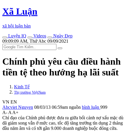
Xã Luận
xã hội luận bàn
Luyện IQ
Videos
Ngày Đẹp
09:09:09 AM, Thứ Abc 09/09/2021
Chính phủ yêu cầu điều hành
tiền tệ theo hướng hạ lãi suất
Kinh Tế
Thị trường ViệtNam
VN
EN
Abcviet Nguyen
08/03/13 06:59am
nguồn
bình luận
999
A-
A
A+
Chỉ đạo của Chính phủ được đưa ra giữa bối cảnh nợ xấu mặc dù
đã giảm song vẫn ở mức cao, tốc độ tăng trưởng tín dụng 2 tháng
đầu năm âm và có tới gần 9.000 doanh nghiệp buộc đóng cửa.