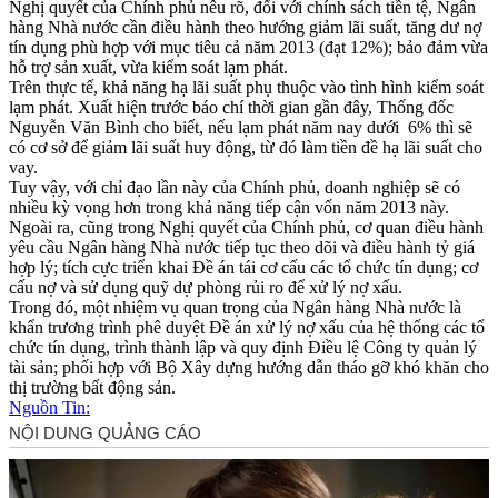
Nghị quyết của Chính phủ nêu rõ, đối với chính sách tiền tệ, Ngân
hàng Nhà nước cần điều hành theo hướng giảm lãi suất, tăng dư nợ
tín dụng phù hợp với mục tiêu cả năm 2013 (đạt 12%); bảo đảm vừa
hỗ trợ sản xuất, vừa kiểm soát lạm phát.
Trên thực tế, khả năng hạ lãi suất phụ thuộc vào tình hình kiểm soát
lạm phát. Xuất hiện trước báo chí thời gian gần đây, Thống đốc
Nguyễn Văn Bình cho biết, nếu lạm phát năm nay dưới 6% thì sẽ
có cơ sở để giảm lãi suất huy động, từ đó làm tiền đề hạ lãi suất cho
vay.
Tuy vậy, với chỉ đạo lần này của Chính phủ, doanh nghiệp sẽ có
nhiều kỳ vọng hơn trong khả năng tiếp cận vốn năm 2013 này.
Ngoài ra, cũng trong Nghị quyết của Chính phủ, cơ quan điều hành
yêu cầu Ngân hàng Nhà nước tiếp tục theo dõi và điều hành tỷ giá
hợp lý; tích cực triển khai Đề án tái cơ cấu các tổ chức tín dụng; cơ
cấu nợ và sử dụng quỹ dự phòng rủi ro để xử lý nợ xấu.
Trong đó, một nhiệm vụ quan trọng của Ngân hàng Nhà nước là
khẩn trương trình phê duyệt Đề án xử lý nợ xấu của hệ thống các tổ
chức tín dụng, trình thành lập và quy định Điều lệ Công ty quản lý
tài sản; phối hợp với Bộ Xây dựng hướng dẫn tháo gỡ khó khăn cho
thị trường bất động sản.
Nguồn Tin: