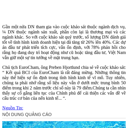
Gần một nửa DN tham gia vào cuộc khảo sát thuộc ngành dịch vụ,
¼ DN thuộc ngành sản xuất, phần còn lại là thương mại và các
ngành khác. So với cuộc khảo sát quý trước, số lượng DN đánh giá
tốt về tình hình kinh doanh hiện tại đã tăng từ 26% lên 40%. Các dự
án đầu tư phát triển tích cực, vẫn ổn định, với 78% phản hồi cho
rằng họ đang duy trì hoạt động như cũ hoặc tăng đầu tư, Việt Nam
vẫn giữ một sự tin tưởng về mặt trung hạn.
Chủ tịch EuroCham, ông Preben Hjortlund chia sẻ về cuộc khảo sát:
“ Kết quả BCI của EuroCham là rất đáng mừng. Những thông tin
này thể hiện sự ổn định trong tình hình kinh tế vĩ mô. Tuy nhiên,
chúng ta phải nhớ rằng số liệu này vẫn ở dưới mức trung bình 50
điểm trong khi 2 năm trước chỉ số này là 79 điểm.Chúng ta cần nhìn
thấy sự cố gắng liên tục của Chính phủ để cải thiện các vấn đề về
cấu trúc cơ bản của nến kinh tế... “.
Nguồn Tin: