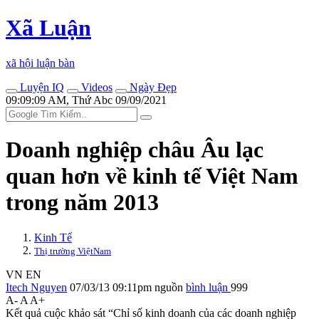
Xã Luận
xã hội luận bàn
Luyện IQ
Videos
Ngày Đẹp
09:09:09 AM, Thứ Abc 09/09/2021
Doanh nghiệp châu Âu lạc
quan hơn về kinh tế Việt Nam
trong năm 2013
Kinh Tế
Thị trường ViệtNam
VN
EN
Itech Nguyen
07/03/13 09:11pm
nguồn
bình luận
999
A-
A
A+
Kết quả cuộc khảo sát “Chỉ số kinh doanh của các doanh nghiệp