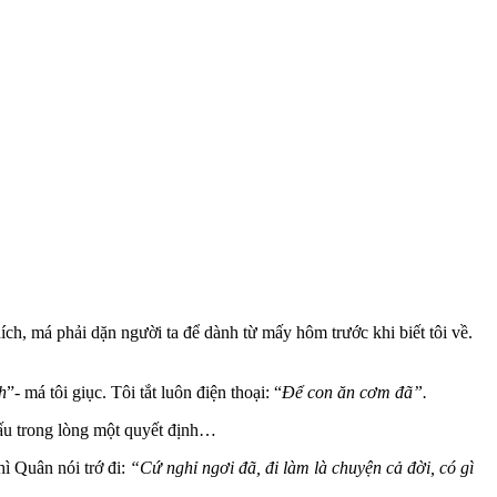
ích, má phải dặn người ta để dành từ mấy hôm trước khi biết tôi về.
h
”- má tôi giục. Tôi tắt luôn điện thoại: “
Để con ăn cơm đã”.
 nấu trong lòng một quyết định…
ì Quân nói trớ đi:
“Cứ nghỉ ngơi đã, đi làm là chuyện cả đời, có gì