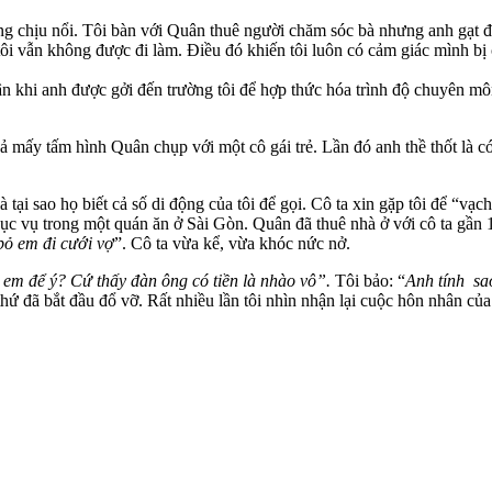
ông chịu nổi. Tôi bàn với Quân thuê người chăm sóc bà nhưng anh gạt đi
 tôi vẫn không được đi làm. Điều đó khiến tôi luôn có cảm giác mình bị
n khi anh được gởi đến trường tôi để hợp thức hóa trình độ chuyên mô
ả mấy tấm hình Quân chụp với một cô gái trẻ. Lần đó anh thề thốt là c
 tại sao họ biết cả số di động của tôi để gọi. Cô ta xin gặp tôi để “vạc
hục vụ trong một quán ăn ở Sài Gòn. Quân đã thuê nhà ở với cô ta gần 
bỏ em đi cưới vợ
”. Cô ta vừa kể, vừa khóc nức nở.
em để ý? Cứ thấy đàn ông có tiền là nhào vô”.
Tôi bảo: “
Anh tính sa
 thứ đã bắt đầu đổ vỡ. Rất nhiều lần tôi nhìn nhận lại cuộc hôn nhân 