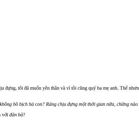
chịu đựng, tôi đã muốn yên thân và vì tôi cũng quý ba mẹ anh. Thế nhưn
ông bồ bịch hả con? Ráng chịu đựng một thời gian nữa, chừng nào nó
n với
đàn bà
?