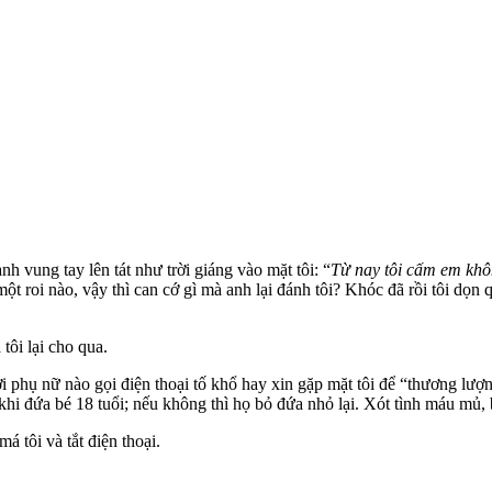
h vung tay lên tát như trời giáng vào mặt tôi: “
Từ nay tôi cấm em khô
ột roi nào, vậy thì can cớ gì mà anh lại đánh tôi? Khóc đã rồi tôi dọn
tôi lại cho qua.
ời phụ nữ nào gọi điện thoại tố khổ hay xin gặp mặt tôi để “thương l
 khi đứa bé 18 tuổi; nếu không thì họ bỏ đứa nhỏ lại. Xót tình máu mủ, 
á tôi và tắt điện thoại.