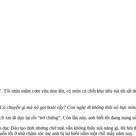
”. Tôi nhìn mâm cơm vừa dọn lên, có món cá chốt kho tiêu mà tôi rất th
Có chuyện gì mà nó gọi hoài vậy? Con nghe đi không thôi nó bực mìn
cũ xin đi dạy lại rồi “trở chứng”. Còn lần này, anh biết tôi đang nung
dục Đào tạo tỉnh nhưng chờ mãi vẫn không thấy nói năng gì, tôi hỏi th
 muốn tôi ở nhà chăm sóc mẹ anh bị tai biến nằm một chỗ mấy năm nay.