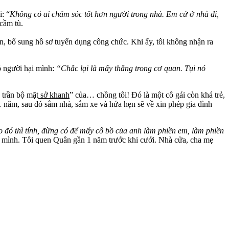
: “
Không có ai chăm sóc tốt hơn người trong nhà. Em cứ ở nhà đi,
 cầm tù.
n, bổ sung hồ sơ tuyển dụng công chức. Khi ấy, tôi không nhận ra
ó người hại mình:
“Chắc lại là mấy thằng trong cơ quan. Tụi nó
h trần bộ mặt
sở khanh
” của… chồng tôi! Đó là một cô gái còn khá trẻ,
1 năm, sau đó sắm nhà, sắm xe và hứa hẹn sẽ về xin phép gia đình
o đó thì tính, đừng có để mấy cô bồ của anh làm phiền em, làm phiền
của mình. Tôi quen Quân gần 1 năm trước khi cưới. Nhà cửa, cha mẹ