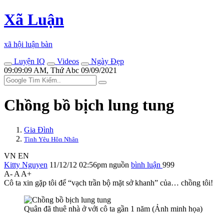
Xã Luận
xã hội luận bàn
Luyện IQ
Videos
Ngày Đẹp
09:09:09 AM, Thứ Abc 09/09/2021
Chồng bồ bịch lung tung
Gia Đình
Tình Yêu Hôn Nhân
VN
EN
Kitty Nguyen
11/12/12 02:56pm
nguồn
bình luận
999
A-
A
A+
Cô ta xin gặp tôi để “vạch trần bộ mặt sở khanh” của… chồng tôi!
Quân đã thuê nhà ở với cô ta gần 1 năm (Ảnh minh họa)