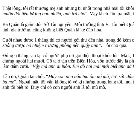
Thật lòng, tôi rất thương mẹ anh nhưng bị nhốt trong nhà mãi tôi kh
muốn đòi tiền lương bao nhiêu, anh trả cho
”. Vậy là cứ lần lựa mãi,
Ba Quân là giám đốc Sở Tài nguyên- Môi trường tỉnh V. Tôi biết Quâ
tính gia trưởng, cũng không biết Quân là kẻ đào hoa.
Cưới nhau được 1 tháng thì có người gởi thư đến nhà, trong đó kèm c
không được bổ nhiệm trưởng phòng nên quậy anh”.
Tôi cho qua.
Đúng 6 tháng sau lại có người phụ nữ gọi điện thoại khóc lóc. Mà lạ là
chừng ngoài hai mươi. Cô ta ở tận trên Biên Hòa, vốn trước đây là p
làm đám cưới. “
Vậy mà ảnh đi luôn. Em dò hỏi mãi mới biết ảnh đã 
Lần đó, Quân lại chối: “
Mấy con nhỏ bán bia ôm đó mà, hơi sức đâu 
ba mẹ
”. Ngoài mặt, tôi vẫn không tỏ vẻ gì nhưng trong lòng tôi, mọi
anh tôi biết rõ. Duy chỉ có con người anh là tôi mù mờ.