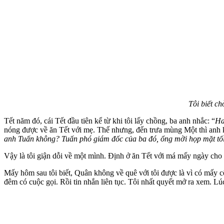
Tôi biết c
Tết năm đó, cái Tết đầu tiên kể từ khi tôi lấy chồng, ba anh nhắc: “
Ha
nóng được về ăn Tết với mẹ. Thế nhưng, đến trưa mùng Một thì anh k
anh Tuấn không? Tuấn phó giám đốc của ba đó, ổng mời họp mặt tối 
Vậy là tôi giận dỗi về một mình. Định ở ăn Tết với má mấy ngày cho 
Mấy hôm sau tôi biết, Quân không về quê với tôi được là vì có mấy c
đêm có cuộc gọi. Rồi tin nhắn liên tục. Tôi nhất quyết mở ra xem. 