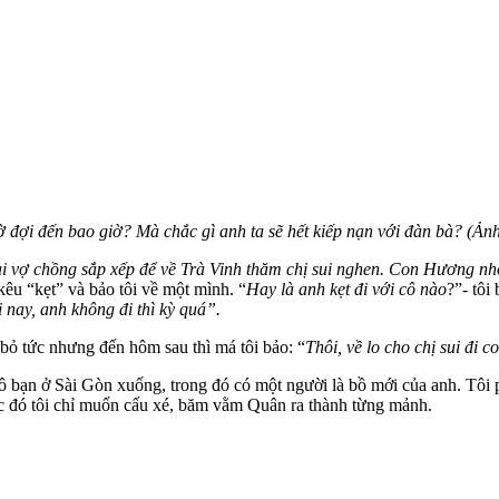
hờ đợi đến bao giờ? Mà chắc gì anh ta sẽ hết kiếp nạn với đàn bà? (Ản
i vợ chồng sắp xếp để về Trà Vinh thăm chị sui nghen. Con Hương n
êu “kẹt” và bảo tôi về một mình. “
Hay là anh kẹt đi với cô nào
?”- tôi
nay, anh không đi thì kỳ quá”.
bỏ tức nhưng đến hôm sau thì má tôi bảo: “
Thôi, về lo cho chị sui đi 
ô bạn ở Sài Gòn xuống, trong đó có một người là bồ mới của anh. Tôi 
Lúc đó tôi chỉ muốn cấu xé, băm vằm Quân ra thành từng mảnh.