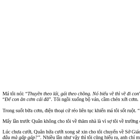
Má tôi nói: “
Thuyền theo lái, gái theo chồng. Nó biểu về thì về đi con
“
Để con ăn cơm cái đã
”. Tôi ngồi xuống bộ ván, cầm chén xới cơm.
Trong suốt bữa cơm, điện thoại cứ réo liên tục khiến má tôi sốt ruột. “
Mấy lần trước Quân không cho tôi về thăm nhà là vì sợ tôi về trường 
Lúc chưa cưới, Quân hứa cưới xong sẽ xin cho tôi chuyển về Sở Giáo 
đâu mà gấp gáp?”.
Nhiều lần như vậy thì tôi cũng hiểu ra, anh chỉ