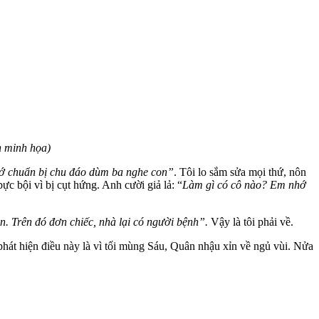
h minh họa)
hớ chuẩn bị chu đáo dùm ba nghe con”
. Tôi lo sắm sửa mọi thứ, nôn
 bực bội vì bị cụt hứng. Anh cười giả lả: “
Làm gì có cô nào? Em nhớ
con. Trên đó đơn chiếc, nhà lại có người bệnh”.
Vậy là tôi phải về.
phát hiện điều này là vì tối mùng Sáu, Quân nhậu xỉn về ngủ vùi. Nửa