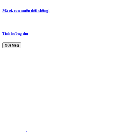
Má ơi, con muốn thôi chồng!
Tính hưởng thụ
Gửi Msg