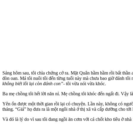
Sáng hôm sau, tôi chìa chứng cớ ra. Mặt Quân hầm hầm rồi bất thần an
đòn oan. Má tôi nuôi tôi đến từng tuổi này mà chưa bao giờ đánh tôi m
không biết lỗi lại còn đánh con”-
tôi vừa nói vừa khóc.
Ba mẹ chồng tôi hết lời năn nỉ. Mẹ chồng tôi khóc đến ngất đi. Vậy là 
Yên ổn được một thời gian rồi lại có chuyện. Lần này, không có ngư
tháng. “Giá” họ đưa ra là một ngôi nhà ở thị xã và cấp dưỡng cho tới
Và đó là lý do vì sau tôi đang ngồi ăn cơm với cá chốt kho tiêu ở nhà m