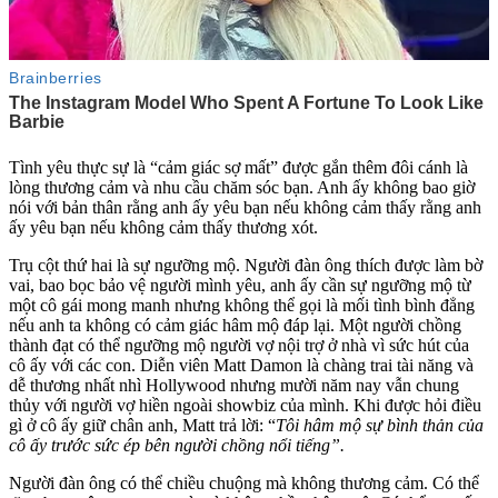
Tình yêu thực sự là “cảm giác sợ mất” được gắn thêm đôi cánh là
lòng thương cảm và nhu cầu chăm sóc bạn. Anh ấy không bao giờ
nói với bản thân rằng anh ấy yêu bạn nếu không cảm thấy rằng anh
ấy yêu bạn nếu không cảm thấy thương xót.
Trụ cột thứ hai là sự ngưỡng mộ. Người đàn ông thích được làm bờ
vai, bao bọc bảo vệ người mình yêu, anh ấy cần sự ngưỡng mộ từ
một cô gái mong manh nhưng không thể gọi là mối tình bình đẳng
nếu anh ta không có cảm giác hâm mộ đáp lại. Một người chồng
thành đạt có thể ngưỡng mộ người vợ nội trợ ở nhà vì sức hút của
cô ấy với các con. Diễn viên Matt Damon là chàng trai tài năng và
dễ thương nhất nhì Hollywood nhưng mười năm nay vẫn chung
thủy với người vợ hiền ngoài showbiz của mình. Khi được hỏi điều
gì ở cô ấy giữ chân anh, Matt trả lời: “
Tôi hâm mộ sự bình thản của
cô ấy trước sức ép bên người chồng nổi tiếng”.
Người đàn ông có thể chiều chuộng mà không thương cảm. Có thể