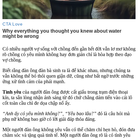
Có nhiều người vợ sống với chồng đến gần hết đời vẫn lơ mơ không
rõ chồng có yêu mình không hay đơn giản chỉ là hòa hợp theo đạo
vợ chồng.
Biết rằng đàn ông đàn bà sinh ra là để khác nhau, nhưng chúng ta
vẫn không thể bỏ thói quen giận dữ, cũng như bất ngờ trước những
ứng xử tình cảm của phái mạnh.
Tình yêu
của người đàn ông được cất giấu trong trạm điện thoại
kín, ta sẵn lòng nhận ánh sáng từ đó chứ chẳng dám tiến vào cái lô
cốt toàn cầu chì đe dọa chập nổ ấy.
“Anh ấy có yêu mình không?”, “Yêu bao lâu?”
đó là câu hỏi mà
phụ nữ không bao giờ có lời giải đáp thỏa đáng.
Một người đàn ông không yêu vẫn có thể chăm chỉ hẹn hò, đón đưa
chăm sóc và tặng quà tinh tế. Một người đàn ông rõ là có tình yêu