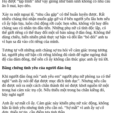
Họ được “lập trình” như vậy giống như bẩm sinh không có nhu cầu
ăn ô mai, kẹo dẻo.
Xảy ra một ngoại lệ, “nhu cầu gặp” có thể huấn luyện được. Rất
nhiều chàng thú nhận muốn gặp gỡ và ở bên người yêu lâu hơn nếu
cô ấy bận bịu, luôn chủ động rời cuộc hẹn sớm, không vội bay đến
chàng sau cú nhắn tin đầu tiên. Những phụ nữ cá tính độc lập, có
thế giới riêng có thể thay đổi một số bản năng ở đàn ông. Không thể
dùng chiêu, hiển nhiên phải thực sự bận và đôi lần “bỏ đói” anh ta
vì bạn sa đà vào cõi riêng của mình.
Tương tự với những anh chàng sợ tra hỏi về cảm giác trong tương
lai, người phụ nữ bận cõi riêng không đủ rảnh để nghe ngóng thái
độ của đám đông, thế nên cô ấy không cần thúc giục anh ấy trả lời.
Bằng chứng tình yêu của người đàn ông
Khi người đàn ông nói “anh yêu em” người phụ nữ phòng xa có thể
nghĩ “anh ấy nói để đạt được mục đích tìn‌ּh dụ‌ּc”. Nhưng nếu câu
đó được nói ra một cách chân thành thì nó được khơi nguồn từ một
trong hai cảm xúc trụ cột. Nếu thiếu một trong ba chân kiềng đó,
hãy nghi ngờ!
Anh ấy sợ mất cô ấy. Cảm giác này khiến phụ nữ xúc động, không
hẳn là tình yêu nhưng tình yêu cần nó. “Sợ mất” vì anh ấy sợ
cô
đơn
, thiếu tự tin, cần điểm tựa tinh thần.