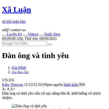
Xã Luận
xã hội luận bàn
ad@ contact us
Luyện IQ
Videos
Ngày Đẹp
09:09:09 AM, Thứ Abc 09/09/2021
Đàn ông và tình yêu
Gia Đình
Góc Bạn Gái
VN
EN
Kitty Nguyen
11/12/12 02:00pm
nguồn
bình luận
999
A-
A
A+
Đàn ông có tình yêu vẫn cứ say nắng bên lề, lười biếng vô trách
nhiệm.