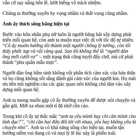
vẫn cứ say nắng bên lề, lười biếng vô trách nhiệm.
Chúng ta thường xuyên hy vọng nhầm và thất vọng cũng nhầm.
Anh ấy thích sống bằng hiện tại
Bước vào hôn nhân phụ nữ luôn là người hăng hái xây dựng phát
triển mối quan hệ, còn anh ta muốn mọi việc đi với tốc độ tự nhiên.
“
Cô ấy muốn hướng tôi thành một người chồng lý tưởng, còn tôi
thấy phức tạp và vội vàng quá. Sao tôi không thể là “người đàn
ông mới cưới vợ”
– một trạng thái cũng tuyệt đấy chứ, mà cứ phải
thành “phu quân mẫu mực”.
Người đàn ông bẩm sinh không vội phân tích cảm xúc của bản thân
và họ cũng không sốt sắng đánh giá cảm xúc của người kia. Họ mải
ưu tiên trải nghiệm của các giác quan nên không chú tâm vào xây
dựng mối quan hệ.
Anh ta mong muốn gặp cô ấy thường xuyên để được nói chuyện và
gần gũi. Mới xa nhau một tí đã nhớ cồn cào.
Trong khi cô ấy tự thắc mắc “
anh ta yêu mình hay chỉ cần mình cho
tìn‌ּh dụ‌ּc?”, “chỉ cần hai đứa đối tốt với nhau, yêu hay không yêu là
chuyện nhỏ”.
Anh ta có khả năng sống cho hiện tại, muốn tận
hưởng niềm vui đang có và mọi lý lẽ lúc này là phiền toái.