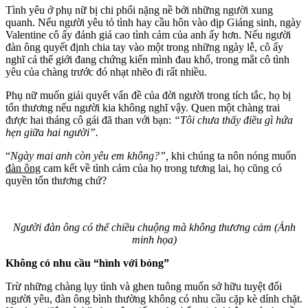
Tình yêu ở phụ nữ bị chi phối nặng nề bởi những người xung
quanh. Nếu người yêu tỏ tình hay cầu hôn vào dịp Giáng sinh, ngày
Valentine cô ấy đánh giá cao tình cảm của anh ấy hơn. Nếu người
đàn ông quyết định chia tay vào một trong những ngày lễ, cô ấy
nghĩ cả thế giới đang chứng kiến mình đau khổ, trong mắt cô tình
yêu của chàng trước đó nhạt nhẽo đi rất nhiều.
Phụ nữ muốn giải quyết vấn đề của đời người trong tích tắc, họ bị
tổn thương nếu người kia không nghĩ vậy. Quen một chàng trai
được hai tháng cô gái đã than với bạn:
“Tôi chưa thấy điều gì hứa
hẹn giữa hai người”.
“
Ngày mai anh còn yêu em không?”,
khi chúng ta nôn nóng muốn
đàn ông
cam kết về tình cảm của họ trong tương lai, họ cũng có
quyền tổn thương chứ?
Người đàn ông có thể chiều chuộng mà không thương cảm (Ảnh
minh họa)
Không có nhu cầu “hình với bóng”
Trừ những chàng lụy tình và ghen tuông muốn sở hữu tuyệt đối
người yêu, đàn ông bình thường không có nhu cầu cặp kè dính chặt.