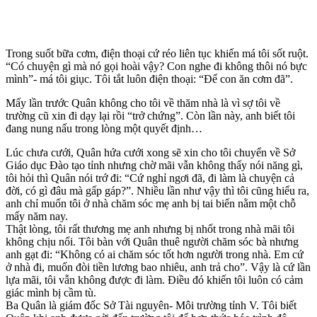
Trong suốt bữa cơm, điện thoại cứ réo liên tục khiến má tôi sốt ruột.
“Có chuyện gì mà nó gọi hoài vậy? Con nghe đi không thôi nó bực
mình”- má tôi giục. Tôi tắt luôn điện thoại: “Để con ăn cơm đã”.
Mấy lần trước Quân không cho tôi về thăm nhà là vì sợ tôi về
trường cũ xin đi dạy lại rồi “trở chứng”. Còn lần này, anh biết tôi
đang nung nấu trong lòng một quyết định…
Lúc chưa cưới, Quân hứa cưới xong sẽ xin cho tôi chuyển về Sở
Giáo dục Đào tạo tỉnh nhưng chờ mãi vẫn không thấy nói năng gì,
tôi hỏi thì Quân nói trớ đi: “Cứ nghỉ ngơi đã, đi làm là chuyện cả
đời, có gì đâu mà gấp gáp?”. Nhiều lần như vậy thì tôi cũng hiểu ra,
anh chỉ muốn tôi ở nhà chăm sóc mẹ anh bị tai biến nằm một chỗ
mấy năm nay.
Thật lòng, tôi rất thương mẹ anh nhưng bị nhốt trong nhà mãi tôi
không chịu nổi. Tôi bàn với Quân thuê người chăm sóc bà nhưng
anh gạt đi: “Không có ai chăm sóc tốt hơn người trong nhà. Em cứ
ở nhà đi, muốn đòi tiền lương bao nhiêu, anh trả cho”. Vậy là cứ lần
lựa mãi, tôi vẫn không được đi làm. Điều đó khiến tôi luôn có cảm
giác mình bị cầm tù.
Ba Quân là giám đốc Sở Tài nguyên- Môi trường tỉnh V. Tôi biết