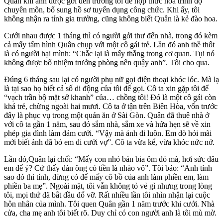
Quân khi anh được gởi đến trường tôi để hợp thức hóa trình độ
chuyên môn, bổ sung hồ sơ tuyển dụng công chức. Khi ấy, tôi
không nhận ra tính gia trưởng, cũng không biết Quân là kẻ đào hoa.
Cưới nhau được 1 tháng thì có người gởi thư đến nhà, trong đó kèm
cả mấy tấm hình Quân chụp với một cô gái trẻ. Lần đó anh thề thốt
là có người hại mình: “Chắc lại là mấy thằng trong cơ quan. Tụi nó
không được bổ nhiệm trưởng phòng nên quậy anh”. Tôi cho qua.
Đúng 6 tháng sau lại có người phụ nữ gọi điện thoại khóc lóc. Mà lạ
là tại sao họ biết cả số di động của tôi để gọi. Cô ta xin gặp tôi để
“vạch trần bộ mặt sở khanh” của… chồng tôi! Đó là một cô gái còn
khá trẻ, chừng ngoài hai mươi. Cô ta ở tận trên Biên Hòa, vốn trước
đây là phục vụ trong một quán ăn ở Sài Gòn. Quân đã thuê nhà ở
với cô ta gần 1 năm, sau đó sắm nhà, sắm xe và hứa hẹn sẽ về xin
phép gia đình làm đám cưới. “Vậy mà ảnh đi luôn. Em dò hỏi mãi
mới biết ảnh đã bỏ em đi cưới vợ”. Cô ta vừa kể, vừa khóc nức nở.
Lần đó,Quân lại chối: “Mấy con nhỏ bán bia ôm đó mà, hơi sức đâu
em để ý? Cứ thấy đàn ông có tiền là nhào vô”. Tôi bảo: “Anh tính
sao đó thì tính, đừng có để mấy cô bồ của anh làm phiền em, làm
phiền ba mẹ”. Ngoài mặt, tôi vẫn không tỏ vẻ gì nhưng trong lòng
tôi, mọi thứ đã bắt đầu đổ vỡ. Rất nhiều lần tôi nhìn nhận lại cuộc
hôn nhân của mình. Tôi quen Quân gần 1 năm trước khi cưới. Nhà
cửa, cha mẹ anh tôi biết rõ. Duy chỉ có con người anh là tôi mù mờ.