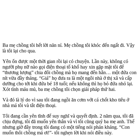
Ba mẹ chồng tôi hết lời năn nỉ. Mẹ chồng tôi khóc đến ngất đi. Vậy
là tôi lại cho qua.
Yên ổn được một thời gian rồi lại có chuyện. Lần này, không có
người phụ nữ nào gọi điện thoại tố khổ hay xin gặp mặt tôi để
“thương lượng” chia đôi chồng mà họ mang đến hẳn… một đứa con
nít vừa đầy tháng. “Giá” họ đưa ra là một ngôi nhà ở thị xã và cấp
dưỡng cho tới khi đứa bé 18 tuổi; nếu không thì họ bỏ đứa nhỏ lại.
Xót tình máu mủ, ba mẹ chồng tôi chọn giải pháp thứ hai.
Và đó là lý do vì sau tôi đang ngồi ăn cơm với cá chốt kho tiêu ở
nhà má tôi và tắt điện thoại.
Tôi đang cần yên tĩnh để suy nghĩ và quyết định. 2 năm qua, tôi đã
chịu đựng, tôi đã muốn yên thân và vì tôi cũng quý ba mẹ anh. Thế
nhưng giờ đây trong tôi đang có một tiếng nói phản kháng. “Con
muốn thôi chồng má ơi!”- tôi nghẹn lời khi nói điều này.