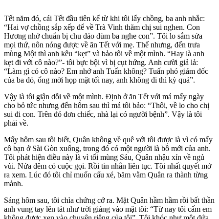
Tết năm đó, cái Tết đầu tiên kể từ khi tôi lấy chồng, ba anh nhắc:
“Hai vợ chồng sắp xếp để về Trà Vinh thăm chị sui nghen. Con
Hương nhớ chuẩn bị chu đáo dùm ba nghe con”. Tôi lo sắm sửa
mọi thứ, nôn nóng được về ăn Tết với mẹ. Thế nhưng, đến trưa
mùng Một thì anh kêu “kẹt” và bảo tôi về một mình. “Hay là anh
kẹt đi với cô nào?”- tôi bực bội vì bị cụt hứng. Anh cười giả lả:
“Làm gì có cô nào? Em nhớ anh Tuấn không? Tuấn phó giám đốc
của ba đó, ổng mời họp mặt tối nay, anh không đi thì kỳ quá”.
Vậy là tôi giận dỗi về một mình. Định ở ăn Tết với má mấy ngày
cho bỏ tức nhưng đến hôm sau thì má tôi bảo: “Thôi, về lo cho chị
sui đi con. Trên đó đơn chiếc, nhà lại có người bệnh”. Vậy là tôi
phải về.
Mấy hôm sau tôi biết, Quân không về quê với tôi được là vì có mấy
cô bạn ở Sài Gòn xuống, trong đó có một người là bồ mới của anh.
Tôi phát hiện điều này là vì tối mùng Sáu, Quân nhậu xỉn về ngủ
vùi. Nửa đêm có cuộc gọi. Rồi tin nhắn liên tục. Tôi nhất quyết mở
ra xem. Lúc đó tôi chỉ muốn cấu xé, băm vằm Quân ra thành từng
mảnh.
Sáng hôm sau, tôi chìa chứng cớ ra. Mặt Quân hầm hầm rồi bất thần
anh vung tay lên tát như trời giáng vào mặt tôi: “Từ nay tôi cấm em
không được xen vào chuyện riêng của tôi”. Tôi khóc như một đứa