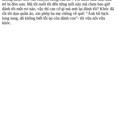
trẻ bị đòn oan. Má tôi nuôi tôi đến từng tuổi này mà chưa bao giờ
đánh tôi một roi nào, vậy thì can cớ gì mà anh lại đánh tôi? Khóc đã
rồi tôi dọn quần áo, xin phép ba mẹ chồng về quê: “Ảnh bồ bịch
lung tung, đã không biết lỗi lại còn đánh con”- tôi vừa nói vừa
khóc.