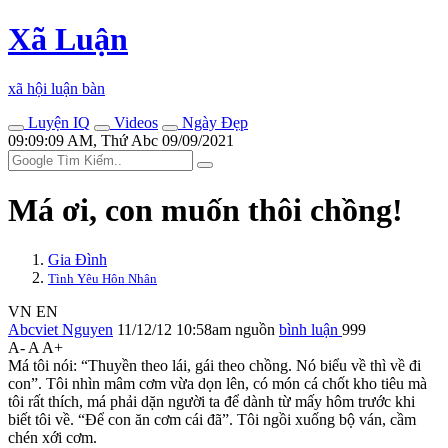
Xã Luận
xã hội luận bàn
Luyện IQ
Videos
Ngày Đẹp
09:09:09 AM, Thứ Abc 09/09/2021
Má ơi, con muốn thôi chồng!
Gia Đình
Tình Yêu Hôn Nhân
VN
EN
Abcviet Nguyen
11/12/12 10:58am
nguồn
bình luận
999
A-
A
A+
Má tôi nói: “Thuyền theo lái, gái theo chồng. Nó biểu về thì về đi
con”. Tôi nhìn mâm cơm vừa dọn lên, có món cá chốt kho tiêu mà
tôi rất thích, má phải dặn người ta để dành từ mấy hôm trước khi
biết tôi về. “Để con ăn cơm cái đã”. Tôi ngồi xuống bộ ván, cầm
chén xới cơm.