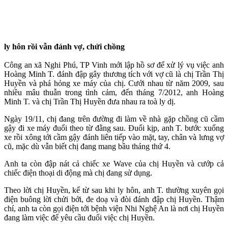
ly hôn rồi vẫn đánh vợ, chửi chồng
Công an xã Nghi Phú, TP Vinh mới lập hồ sơ để xử lý vụ việc anh
Hoàng Minh T. đánh đập gây thương tích với vợ cũ là chị Trần Thị
Huyền và phá hỏng xe máy của chị. Cưới nhau từ năm 2009, sau
nhiều mâu thuẫn trong tình cảm, đến tháng 7/2012, anh Hoàng
Minh T. và chị Trần Thị Huyền đưa nhau ra toà ly dị.
Ngày 19/11, chị đang trên đường đi làm về nhà gặp chồng cũ cầm
gậy đi xe máy đuổi theo từ đằng sau. Đuổi kịp, anh T. bước xuống
xe rồi xông tới cầm gậy đánh liên tiếp vào mặt, tay, chân và lưng vợ
cũ, mặc dù vẫn biết chị đang mang bầu tháng thứ 4.
Anh ta còn đập nát cả chiếc xe Wave của chị Huyền và cướp cả
chiếc điện thoại di động mà chị đang sử dụng.
Theo lời chị Huyền, kể từ sau khi ly hôn, anh T. thường xuyên gọi
điện buông lời chửi bới, đe doạ và đòi đánh đập chị Huyền. Thậm
chí, anh ta còn gọi điện tới bệnh viện Nhi Nghệ An là nơi chị Huyền
đang làm việc để yêu cầu đuổi việc chị Huyền.