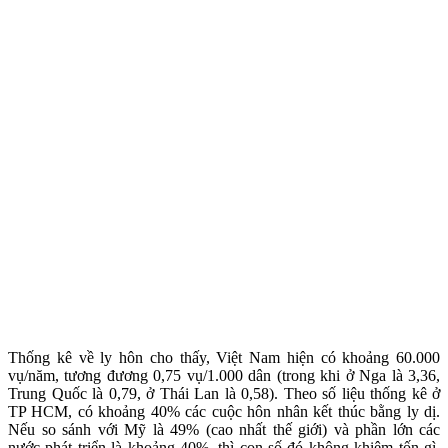
Thống kê về ly hôn cho thấy, Việt Nam hiện có khoảng 60.000
vụ/năm, tương đương 0,75 vụ/1.000 dân (trong khi ở Nga là 3,36,
Trung Quốc là 0,79, ở Thái Lan là 0,58). Theo số liệu thống kê ở
TP HCM, có khoảng 40% các cuộc hôn nhân kết thúc bằng ly dị.
Nếu so sánh với Mỹ là 49% (cao nhất thế giới) và phần lớn các
nước phát triển là khoảng 40%, thì con số đó không khiêm tốn gì.