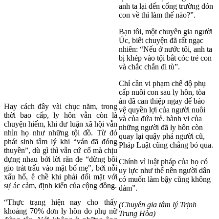
anh ta lại đến cổng trường đón
con về thì làm thế nào?”.
Bạn tôi, một chuyên gia người
Úc, biết chuyện đã rất ngạc
nhiên: “Nếu ở nước tôi, anh ta
bị khép vào tội bắt cóc trẻ con
và chắc chắn đi tù”.
Chỉ cần vi phạm chế độ phụ
cấp nuôi con sau ly hôn, tòa
án đã can thiệp ngay để bảo
Hay cách đây vài chục năm, trong
vệ quyền lợi của người nuôi
thời bao cấp, ly hôn vẫn còn là
và của đứa trẻ. hành vi của
chuyện hiếm, khi dư luận xã hội vẫn
những người đã ly hôn còn
nhìn họ như những tội đồ. Từ đó
quay lại quậy phá người cũ,
phát sinh tâm lý khi “ván đã đóng
Pháp Luật cũng chẳng bỏ qua.
thuyền”, dù gì thì vẫn cứ cố mà chịu
đựng nhau bởi lời răn đe “đừng bôi
Chính vì luật pháp của họ có
gio trát trấu vào mặt bố mẹ", bởi nỗi
uy lực như thế nên người dân
xấu hổ, ê chề khi phải đối mặt với
có muốn làm bậy cũng không
sự ác cảm, định kiến của cộng đồng.
dám”.
“Thực trạng hiện nay cho thấy
(Chuyên gia tâm lý Trịnh
khoảng 70% đơn ly hôn do phụ nữ
Trung Hòa)