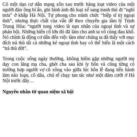
Có một dạo cư dân mạng xôn xao trước hàng loạt video của một
người đàn ông bí ẩn, ghi hình ảnh đủ loại xế sang tranh thủ đi “nghỉ
trưa” ở khắp Hà Nội. Tự phong cho mình chức “hiệp sĩ trị ngoại
tình”, nhưng thực chất của vấn đề theo chuyên gia tâm lý Trịnh
Trung Hòa: “người tung video là nạn nhân của ngoại tình và sự
phản bội. Những biến cố lớn đó đã làm cho anh ta vô cùng đau khổ.
Nó chính là động cơ dẫn đến việc làm như chúng ta đã thấy với mục
đích trả thù tất cả những kẻ ngoại tình hay có thể hiểu là một cách
“trả thù đời”.
Trong cuộc sống ngày thường, không hiếm gặp những người mẹ
dạy con lăng mạ cha, ghét cha sau khi ly hôn và cũng từng có
trường hợp người vợ cũ xông vào giữa lúc hôn lễ đang tiến hành
làm náo loạn, cô dâu, chú rể chạy tan tác như một đám cưới ở Hà
Nội trước đây…
Nguyên nhân từ quan niệm xã hội