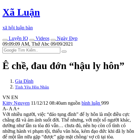
Xã Luận
xã hội luận bàn
Luyện IQ
Videos
Ngày Đẹp
09:09:09 AM, Thứ Abc 09/09/2021
Ê chề, đau đớn “hậu ly hôn”
Gia Đình
Tình Yêu Hôn Nhân
VN
EN
Kitty Nguyen
11/12/12 08:40am
nguồn
bình luận
999
A-
A
A+
Với nhiều người, việc “đáo tụng đình” để ly hôn là một điều cực
chẳng đã và ám ảnh suốt đời. Thế nhưng, với một số người khác,
dường như lần ra tòa đó vẫn… chưa đủ, nên họ còn cố tình có
những hành vi phạm tội, thiếu văn hóa, kém đạo đức khi đã ly hôn
để một lần nữa gặp “được” gặp mặt chồng/ vợ cũ tại tòa.