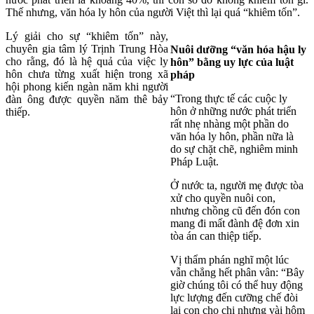
Thế nhưng, văn hóa ly hôn của người Việt thì lại quá “khiêm tốn”.
Lý giải cho sự “khiêm tốn” này,
chuyên gia tâm lý Trịnh Trung Hòa
Nuôi dưỡng “văn hóa hậu ly
cho rằng, đó là hệ quả của việc ly
hôn” bằng uy lực của luật
hôn chưa từng xuất hiện trong xã
pháp
hội phong kiến ngàn năm khi người
“Trong thực tế các cuộc ly
đàn ông được quyền năm thê bảy
hôn ở những nước phát triển
thiếp.
rất nhẹ nhàng một phần do
văn hóa ly hôn, phần nữa là
do sự chặt chẽ, nghiêm minh
Pháp Luật.
Ở nước ta, người mẹ được tòa
xử cho quyền nuôi con,
nhưng chồng cũ đến đón con
mang đi mất đành đệ đơn xin
tòa án can thiệp tiếp.
Vị thẩm phán nghĩ một lúc
vẫn chẳng hết phân vân: “Bây
giờ chúng tôi có thể huy động
lực lượng đến cưỡng chế đòi
lại con cho chị nhưng vài hôm