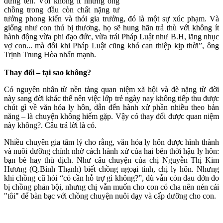
đứng tên. Với không ít những ông
chồng trong đầu còn chất nặng tư
tưởng phong kiến và thói gia trưởng, đó là một sự xúc phạm. Và
giống như con thú bị thương, họ sẽ hung hãn trả thù với không ít
hành động vừa phi đạo đức, vừa trái Pháp Luật như B.H, lăng nhục
vợ con... mà đôi khi Pháp Luật cũng khó can thiệp kịp thời”, ông
Trịnh Trung Hòa nhấn mạnh.
Thay đổi – tại sao không?
Có nguyên nhân từ nền tảng quan niệm xã hội và đè nặng từ đời
này sang đời khác thế nên việc lớp trẻ ngày nay không tiếp thu được
chút gì về văn hóa ly hôn, dẫn đến hành xử phần nhiều theo bản
năng – là chuyện không hiếm gặp. Vậy có thay đổi được quan niệm
này không?. Câu trả lời là có.
Nhiều chuyên gia tâm lý cho rằng, văn hóa ly hôn được hình thành
và nuôi dưỡng chính nhờ cách hành xử của hai bên thời hậu ly hôn:
bạn bè hay thù địch. Như câu chuyện của chị Nguyễn Thị Kim
Hương (Q.Bình Thạnh) biết chồng ngoại tình, chị ly hôn. Nhưng
khi chồng cũ hỏi “có cần hỗ trợ gì không?”, dù vẫn còn đau đớn do
bị chồng phản bội, nhưng chị vẫn muốn cho con có cha nên nén cái
"tôi" để bàn bạc với chồng chuyện nuôi dạy và cấp dưỡng cho con.