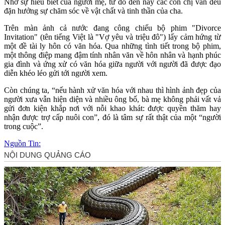
Nhờ sự hiểu biết của người mẹ, từ đó đến nay các con chị vẫn đều
đặn hưởng sự chăm sóc về vật chất và tinh thần của cha.
Trên màn ảnh cả nước đang công chiếu bộ phim "Divorce
Invitation" (tên tiếng Việt là "Vợ yêu và triệu đô") lấy cảm hứng từ
một đề tài ly hôn có văn hóa. Qua những tình tiết trong bộ phim,
một thông điệp mang đậm tính nhân văn về hôn nhân và hạnh phúc
gia đình và ứng xử có văn hóa giữa người với người đã được đạo
diễn khéo léo gửi tới người xem.
Còn chúng ta, “nếu hành xử văn hóa với nhau thì hình ảnh đẹp của
người xưa vẫn hiện diện và nhiều ông bố, bà mẹ không phải vất vả
gửi đơn kiện khắp nơi với nỗi khao khát: được quyền thăm hay
nhận được trợ cấp nuôi con”, đó là tâm sự rất thật của một “người
trong cuộc”.
Nguồn Tin: