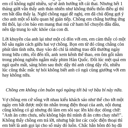
em cố không nghĩ nhiều, sợ sẽ ảnh hưởng tới cái thai. Nhưng hết 1
tháng giời vẫn thấy anh thản nhiên như không thiếu thốn điều gì thì
em bắt đầu thấy lạ. Nghĩ chồng ngại đề nghị, em đã chủ động gợi ý
cho anh một số kiểu quan hệ gián tiếp. Chồng em chẳng hưởng ứng
thì thôi, lại còn bảo em mang thai mà cứ ham hố chuyện đâu đâu,
nên tập trung lo sức khỏe của con đi.
Lời khuyên của anh lại như một cú đòn với em, em cảm thấy có một
hố sâu ngăn cách giữa hai vợ chồng. Bọn em từ đó cũng chẳng còn
phút tâm tình nữa, thay vào đó chỉ là những trao đổi thường ngày
trong bữa cơm, rồi đến tối, anh xem kênh thể thao, em ôm gối nằm
trong phòng nghiền ngẫm mấy phim Hàn Quốc. Đôi lúc mệt quá em
ngủ quên mất, sáng hôm sau thức dậ‌y th‌ì anh cũng dậy rồi, nhiều
lúc cũng thắc mắc tự hỏi không biết anh có ngủ cùng giường với em
hay không nữa.
Chồng em không còn buồn ngó ngàng tới bà vợ bầu bí này nữa.
Vợ chồng em cứ sống với nhau kiểu khách sáo như thế cho tới một
ngày em bắt được một tin nhắn trong điện thoại của anh, nội dung
cũng không có gì nhưng đủ làm em sôi sục lên khi đọc dòng chữ:
"Anh ăn cơm chưa, nếu không bận thì mình đi ăn cơm chay nhé!".
Không thấy chồng em trả lời, nhưng bật list các cuộc điện thoại thì
em biết là anh gọi lại cho số máy đó luôn. Chắc hẳn hôm đó họ đã