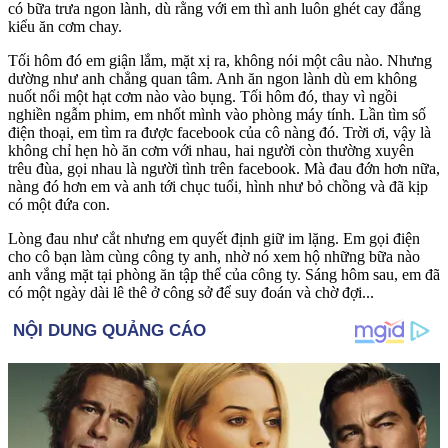
có bữa trưa ngon lành, dù rằng với em thì anh luôn ghét cay đắng
kiểu ăn cơm chay.
Tối hôm đó em giận lắm, mặt xị ra, không nói một câu nào. Nhưng
dường như anh chẳng quan tâm. Anh ăn ngon lành dù em không
nuốt nổi một hạt cơm nào vào bụng. Tối hôm đó, thay vì ngồi
nghiền ngẫm phim, em nhốt mình vào phòng máy tính. Lần tìm số
điện thoại, em tìm ra được facebook của cô nàng đó. Trời ơi, vậy là
không chỉ hẹn hò ăn cơm với nhau, hai người còn thường xuyên
trêu đùa, gọi nhau là ngư‌ời tìn‌h trên facebook. Mà đau đớn hơn nữa,
nàng đó hơn em và anh tới chục tuổi, hình như bỏ chồng và đã kịp
có một đứa con.
Lòng đau như cắt nhưng em quyết định giữ im lặng. Em gọi điện
cho cô bạn làm cùng công ty anh, nhờ nó xem hộ những bữa nào
anh vắng mặt tại phòng ăn tập thể của công ty. Sáng hôm sau, em đã
có một ngày dài lê thê ở công sở để suy đoán và chờ đợi...