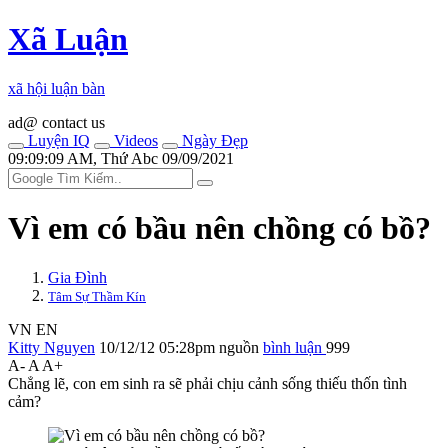
Xã Luận
xã hội luận bàn
ad@ contact us
Luyện IQ
Videos
Ngày Đẹp
09:09:09 AM, Thứ Abc 09/09/2021
Vì em có bầu nên chồng có bồ?
Gia Đình
Tâm Sự Thầm Kín
VN
EN
Kitty Nguyen
10/12/12 05:28pm
nguồn
bình luận
999
A-
A
A+
Chẳng lẽ, con em sinh ra sẽ phải chịu cảnh sống thiếu thốn tình
cảm?