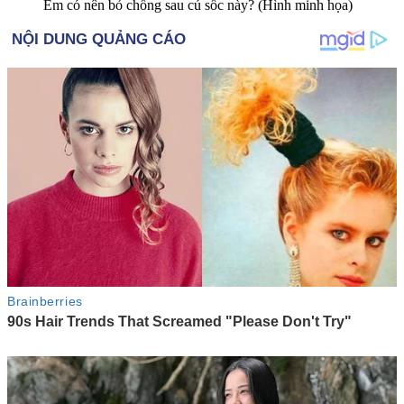
Em có nên bỏ chồng sau cú sốc này? (Hình minh họa)