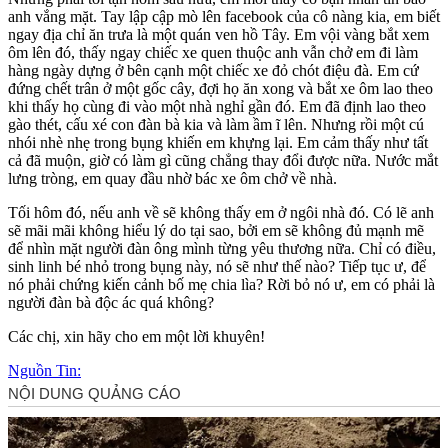
anh vắng mặt. Tay lập cập mò lên facebook của cô nàng kia, em biết
ngay địa chỉ ăn trưa là một quán ven hồ Tây. Em vội vàng bắt xem
ôm lên đó, thấy ngay chiếc xe quen thuộc anh vẫn chở em đi làm
hàng ngày dựng ở bên cạnh một chiếc xe đỏ chót điệu đà. Em cứ
đứng chết trân ở một gốc cây, đợi họ ăn xong và bắt xe ôm lao theo
khi thấy họ cùng đi vào một nhà nghỉ gần đó. Em đã định lao theo
gào thét, cấu xé con đàn bà kia và làm ầm ĩ lên. Nhưng rồi một cú
nhói nhè nhẹ trong bụng khiến em khựng lại. Em cảm thấy như tất
cả đã muộn, giờ có làm gì cũng chẳng thay đổi được nữa. Nước mắt
lưng tròng, em quay đầu nhờ bác xe ôm chở về nhà.
Tối hôm đó, nếu anh về sẽ không thấy em ở ngôi nhà đó. Có lẽ anh
sẽ mãi mãi không hiểu lý do tại sao, bởi em sẽ không đủ mạnh mẽ
để nhìn mặt người đàn ông mình từng yêu thương nữa. Chỉ có điều,
sinh linh bé nhỏ trong bụng này, nó sẽ như thế nào? Tiếp tục ư, để
nó phải chứng kiến cảnh bố mẹ chia lìa? Rời bỏ nó ư, em có phải là
người đàn bà độc ác quá không?
Các chị, xin hãy cho em một lời khuyên!
Nguồn Tin: