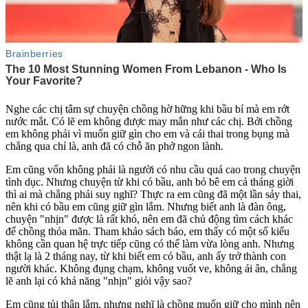
Nghe các chị tâm sự chuyện chồng hờ hững khi bầu bí mà em rớt
nước mắt. Có lẽ em không được may mắn như các chị. Bởi chồng
em không phải vì muốn giữ gìn cho em và cái thai trong bụng mà
chẳng qua chỉ là, anh đã có chỗ ăn phở ngon lành.
Em cũng vốn không phải là người có nhu cầu quá cao trong chu‌yện
tìn‌h dục. Nhưng chuyện từ khi có bầu, anh bỏ bê em cả tháng giời
thì ai mà chẳng phải suy nghĩ? Thực ra em cũng đã một lần sảy thai,
nên khi có bầu em cũng giữ gìn lắm. Nhưng biết anh là đàn ông,
chuyện "nhịn" được là rất khó, nên em đã chủ động tìm cách khác
để chồng thỏ‌a mã‌n. Tham khảo sách báo, em thấy có một số kiểu
không cần quan hệ trực tiếp cũng có thể làm vừa lòng anh. Nhưng
thật lạ là 2 tháng nay, từ khi biết em có bầu, anh ấy trở thành con
người khác. Không đụng chạm, không vuốt ve, không á‌ּi â‌ּn, chẳng
lẽ anh lại có khả năng "nhịn" giỏi vậy sao?
Em cũng tủi thân lắm, nhưng nghĩ là chồng muốn giữ cho mình nên