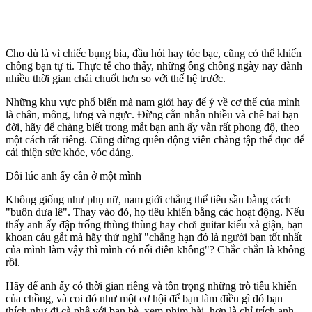
Cho dù là vì chiếc bụng bia, đầu hói hay tóc bạc, cũng có thể khiến
chồng bạn tự ti. Thực tế cho thấy, những ông chồng ngày nay dành
nhiều thời gian chải chuốt hơn so với thế hệ trước.
Những khu vực phổ biến mà nam giới hay để ý về c‌ơ th‌ể của mình
là chân, mông, lưng và ngực. Đừng cằn nhằn nhiều và chê bai bạn
đời, hãy để chàng biết trong mắt bạn anh ấy vẫn rất phong độ, theo
một cách rất riêng. Cũng đừng quên động viên chàng tập thể dục để
cải thiện sức khỏe, vóc dáng.
Đôi lúc anh ấy cần ở một mình
Không giống như phụ nữ, nam giới chẳng thể tiêu sầu bằng cách
"buôn dưa lê". Thay vào đó, họ tiêu khiển bằng các hoạt động. Nếu
thấy anh ấy đập trống thùng thùng hay chơi guitar kiểu xả giận, bạn
khoan cáu gắt mà hãy thử nghĩ "chẳng hạn đó là người bạn tốt nhất
của mình làm vậy thì mình có nổi điên không"? Chắc chắn là không
rồi.
Hãy để anh ấy có thời gian riêng và tôn trọng những trò tiêu khiển
của chồng, và coi đó như một cơ hội để bạn làm điều gì đó bạn
thích như đi cà phê với bạn bè, xem phim hài, hơn là chỉ trích anh