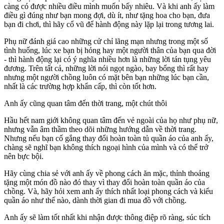
càng có được nhiều điều mình muốn bấy nhiêu. Và khi anh ấy làm
điều gì đúng như bạn mong đợi, dù ít, như tặng hoa cho bạn, đưa
bạn đi chơi, thì hãy cổ vũ để hành động này lặp lại trong tương lai.
Phụ nữ đánh giá cao những cử chỉ lãng mạn nhưng trong một số
tình huống, lúc xe bạn bị hỏng hay một người thân của bạn qua đời
- thì hành động lại có ý nghĩa nhiều hơn là những lời tán tụng yêu
đương. Trên tất cả, những lời nói ngọt ngào, bay bổng thì rất hay
nhưng một người chồng luôn có mặt bên bạn những lúc bạn cần,
nhất là các trường hợp khẩn cấp, thì còn tốt hơn.
Anh ấy cũng quan tâm đến thời trang, một chút thôi
Hầu hết nam giới không quan tâm đến vẻ ngoài của họ như phụ nữ,
nhưng vẫn âm thầm theo dõi những hướng dẫn về thời trang.
Nhưng nếu bạn cố gắng thay đổi hoàn toàn tủ quần áo của anh ấy,
chàng sẽ nghĩ bạn không thích ngoại hình của mình và có thể trở
nên bực bội.
Hãy cùng chia sẻ với anh ấy về phong cách ăn mặc, thỉnh thoảng
tặng một món đồ nào đó thay vì thay đổi hoàn toàn quần áo của
chồng. Và, hãy hỏi xem anh ấy thích nhất loại phong cách và kiểu
quần áo như thế nào, dành thời gian đi mua đồ với chồng.
Anh ấy sẽ làm tốt nhất khi nhận được thông điệp rõ ràng, súc tích