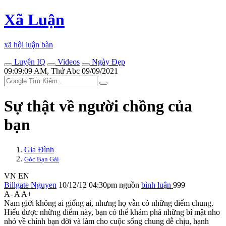
Xã Luận
xã hội luận bàn
Luyện IQ
Videos
Ngày Đẹp
09:09:09 AM, Thứ Abc 09/09/2021
Sự thật về người chồng của
bạn
Gia Đình
Góc Bạn Gái
VN
EN
Billgate Nguyen
10/12/12 04:30pm
nguồn
bình luận
999
A-
A
A+
Nam giới không ai giống ai, nhưng họ vẫn có những điểm chung.
Hiểu được những điểm này, bạn có thể khám phá những bí mật nho
nhỏ về chính bạn đời và làm cho cuộc sống chung dễ chịu, hạnh