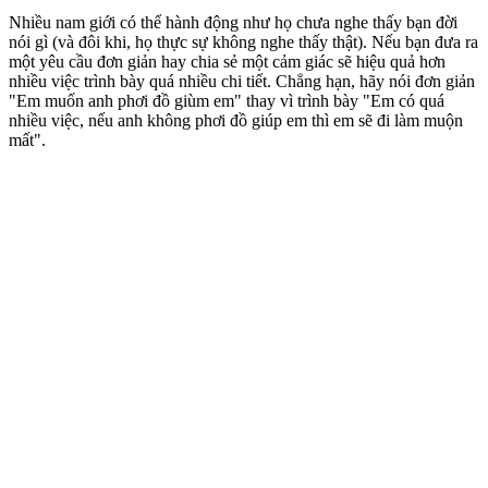
Nhiều nam giới có thể hành động như họ chưa nghe thấy bạn đời
nói gì (và đôi khi, họ thực sự không nghe thấy thật). Nếu bạn đưa ra
một yêu cầu đơn giản hay chia sẻ một cảm giác sẽ hiệu quả hơn
nhiều việc trình bày quá nhiều chi tiết. Chẳng hạn, hãy nói đơn giản
"Em muốn anh phơi đồ giùm em" thay vì trình bày "Em có quá
nhiều việc, nếu anh không phơi đồ giúp em thì em sẽ đi làm muộn
mất".