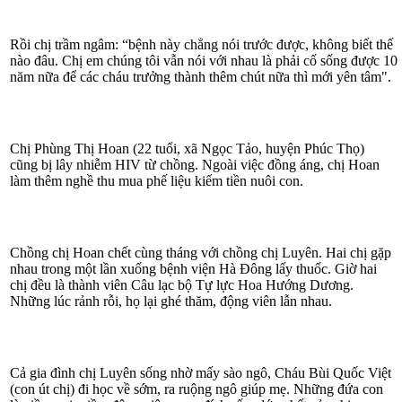
Rồi chị trầm ngâm: “bệnh này chẳng nói trước được, không biết thế
nào đâu. Chị em chúng tôi vẫn nói với nhau là phải cố sống được 10
năm nữa để các cháu trưởng thành thêm chút nữa thì mới yên tâm".
Chị Phùng Thị Hoan (22 tuổi, xã Ngọc Tảo, huyện Phúc Thọ)
cũng bị lây nhiễm HIV từ chồng. Ngoài việc đồng áng, chị Hoan
làm thêm nghề thu mua phế liệu kiếm tiền nuôi con.
Chồng chị Hoan chết cùng tháng với chồng chị Luyên. Hai chị gặp
nhau trong một lần xuống bệnh viện Hà Đông lấy thuốc. Giờ hai
chị đều là thành viên Câu lạc bộ Tự lực Hoa Hướng Dương.
Những lúc rảnh rỗi, họ lại ghé thăm, động viên lẫn nhau.
Cả gia đình chị Luyên sống nhờ mấy sào ngô, Cháu Bùi Quốc Việt
(con út chị) đi học về sớm, ra ruộng ngô giúp mẹ. Những đứa con