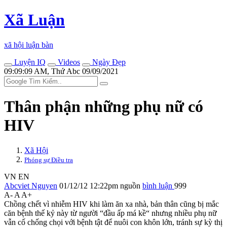
Xã Luận
xã hội luận bàn
Luyện IQ
Videos
Ngày Đẹp
09:09:09 AM, Thứ Abc 09/09/2021
Thân phận những phụ nữ có
HIV
Xã Hội
Phóng sự Điều tra
VN
EN
Abcviet Nguyen
01/12/12 12:22pm
nguồn
bình luận
999
A-
A
A+
Chồng chết vì nhiễm HIV khi làm ăn xa nhà, bản thân cũng bị mắc
căn bệnh thế kỷ này từ người “đầu ấp má kề“ nhưng nhiều phụ nữ
vẫn cố chống chọi với bệnh tật để nuôi con khôn lớn, tránh sự kỳ thị