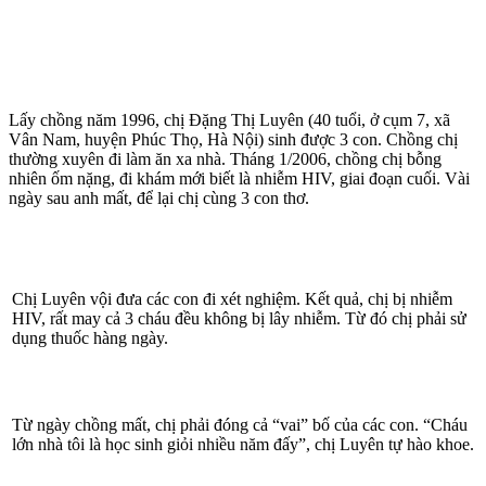
Lấy chồng năm 1996, chị Đặng Thị Luyên (40 tuổi, ở cụm 7, xã
Vân Nam, huyện Phúc Thọ, Hà Nội) sinh được 3 con. Chồng chị
thường xuyên đi làm ăn xa nhà. Tháng 1/2006, chồng chị bỗng
nhiên ốm nặng, đi khám mới biết là nhiễm HIV, giai đoạn cuối. Vài
ngày sau anh mất, để lại chị cùng 3 con thơ.
Chị Luyên vội đưa các con đi xét nghiệm. Kết quả, chị bị nhiễm
HIV, rất may cả 3 cháu đều không bị lây nhiễm. Từ đó chị phải sử
dụng thuốc hàng ngày.
Từ ngày chồng mất, chị phải đóng cả “vai” bố của các con. “Cháu
lớn nhà tôi là học sinh giỏi nhiều năm đấy”, chị Luyên tự hào khoe.