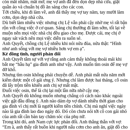
còn mắt nhắm, mắt mở, mẹ vợ anh đã đến dọn dẹp nhà cửa, giặt
quần áo và chuẩn bị đồ ăn sáng cho các con.
Tới chiều, khi đi làm về, anh đã thấy mẹ vợ tay năm, tay mười làm
cơm, dọn dẹp nhà cửa.
Dù biết làm nhiều việc nhưng chị Lệ vẫn phải cậy nhờ mẹ vì rất bận
rộn với công việc ở cơ quan. Sáng chị thường đi làm sớm, tối lại về
muộn nên mọi việc nhà chị đều giao cho mẹ. Được cái, mẹ chị ở
ngay sát vách nên mọi việc diễn ra suôn sẻ.
Anh Quyết, chồng chị Lệ nhiều khi nói nửa đùa, nửa thật: “Hình
như anh sống với mẹ vợ nhiều hơn vợ em ạ”.
Kẻ đồng tình, người phản đối
Anh Quyết tâm sự với vợ rằng anh cảm thấy không thoải mái khi
bắt mẹ “hầu hạ” gia đình anh như vậy. Anh muốn tìm osin để mẹ vợ
đỡ khổ.
Nhưng tìm osin không phải chuyện dễ. Anh phải mất nửa năm mới
kiếm được một cô gái ưng ý. Nhưng chỉ làm được hai tháng, cô osin
đã lấy trộm tiền khiến anh chị sợ mất mật.
Đuổi việc osin, thế là chị lại một lần nữa nhờ cậy mẹ.
Anh Quyết dù không muốn nhưng chẳng có cách nào khác ngoài
việc gật đầu đồng ý. Anh nào dám ép vợ dành nhiều thời gian cho
gia đình vì chị mới là người kiếm tiền chính. Chị mà nghỉ việc ngày
nào là gia đình lao đao ngày đó. Đó còn chưa nói tới cô con gái nhỏ
của anh rất cần bàn tay chăm sóc của phụ nữ.
Trong khi đó, anh Nam cực lực phản đối. Anh thẳng thắn với vợ:
“Em à, anh thấy rất buồn khi người nấu cơm cho anh ăn, giặt đồ cho