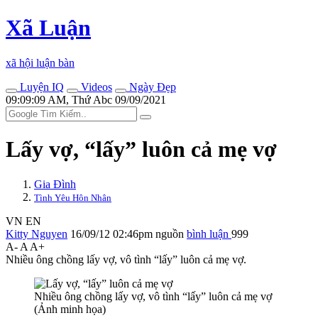
Xã Luận
xã hội luận bàn
Luyện IQ
Videos
Ngày Đẹp
09:09:09 AM, Thứ Abc 09/09/2021
Lấy vợ, “lấy” luôn cả mẹ vợ
Gia Đình
Tình Yêu Hôn Nhân
VN
EN
Kitty Nguyen
16/09/12 02:46pm
nguồn
bình luận
999
A-
A
A+
Nhiều ông chồng lấy vợ, vô tình “lấy” luôn cả mẹ vợ.
Nhiều ông chồng lấy vợ, vô tình “lấy” luôn cả mẹ vợ
(Ảnh minh họa)