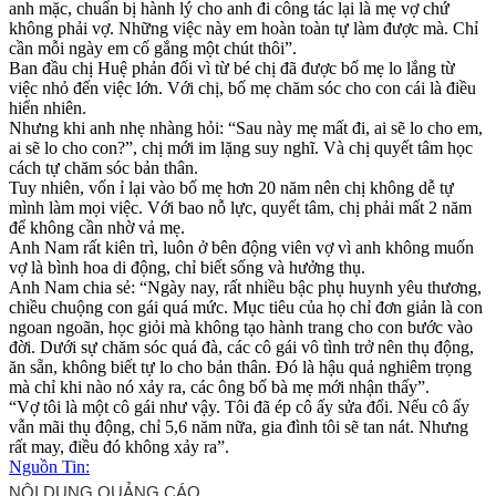
anh mặc, chuẩn bị hành lý cho anh đi công tác lại là mẹ vợ chứ
không phải vợ. Những việc này em hoàn toàn tự làm được mà. Chỉ
cần mỗi ngày em cố gắng một chút thôi”.
Ban đầu chị Huệ phản đối vì từ bé chị đã được bố mẹ lo lắng từ
việc nhỏ đến việc lớn. Với chị, bố mẹ chăm sóc cho con cái là điều
hiển nhiên.
Nhưng khi anh nhẹ nhàng hỏi: “Sau này mẹ mất đi, ai sẽ lo cho em,
ai sẽ lo cho con?”, chị mới im lặng suy nghĩ. Và chị quyết tâm học
cách tự chăm sóc bản thân.
Tuy nhiên, vốn ỉ lại vào bố mẹ hơn 20 năm nên chị không dễ tự
mình làm mọi việc. Với bao nỗ lực, quyết tâm, chị phải mất 2 năm
để không cần nhờ vả mẹ.
Anh Nam rất kiên trì, luôn ở bên động viên vợ vì anh không muốn
vợ là bình hoa di động, chỉ biết sống và hưởng thụ.
Anh Nam chia sẻ: “Ngày nay, rất nhiều bậc phụ huynh yêu thương,
chiều chuộng con gái quá mức. Mục tiêu của họ chỉ đơn giản là con
ngoan ngoãn, học giỏi mà không tạo hành trang cho con bước vào
đời. Dưới sự chăm sóc quá đà, các cô gái vô tình trở nên thụ động,
ăn sẵn, không biết tự lo cho bản thân. Đó là hậu quả nghiêm trọng
mà chỉ khi nào nó xảy ra, các ông bố bà mẹ mới nhận thấy”.
“Vợ tôi là một cô gái như vậy. Tôi đã ép cô ấy sửa đổi. Nếu cô ấy
vẫn mãi thụ động, chỉ 5,6 năm nữa, gia đình tôi sẽ tan nát. Nhưng
rất may, điều đó không xảy ra”.
Nguồn Tin: