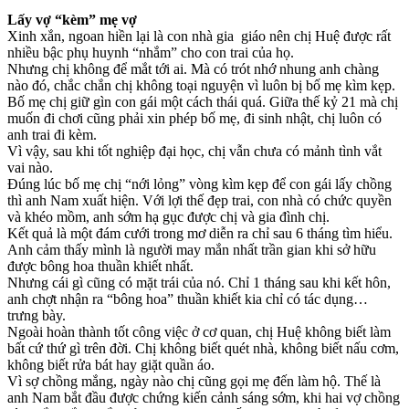
Lấy vợ “kèm” mẹ vợ
Xinh xắn, ngoan hiền lại là con nhà gia giáo nên chị Huệ được rất
nhiều bậc phụ huynh “nhắm” cho con trai của họ.
Nhưng chị không để mắt tới ai. Mà có trót nhớ nhung anh chàng
nào đó, chắc chắn chị không toại nguyện vì luôn bị bố mẹ kìm kẹp.
Bố mẹ chị giữ gìn con gái một cách thái quá. Giữa thế kỷ 21 mà chị
muốn đi chơi cũng phải xin phép bố mẹ, đi sinh nhật, chị luôn có
anh trai đi kèm.
Vì vậy, sau khi tốt nghiệp đại học, chị vẫn chưa có mảnh tình vắt
vai nào.
Đúng lúc bố mẹ chị “nới lỏng” vòng kìm kẹp để con gái lấy chồng
thì anh Nam xuất hiện. Với lợi thế đẹp trai, con nhà có chức quyền
và khéo mồm, anh sớm hạ gục được chị và gia đình chị.
Kết quả là một đám cưới trong mơ diễn ra chỉ sau 6 tháng tìm hiểu.
Anh cảm thấy mình là người may mắn nhất trần gian khi sở hữu
được bông hoa thuần khiết nhất.
Nhưng cái gì cũng có mặt trái của nó. Chỉ 1 tháng sau khi kết hôn,
anh chợt nhận ra “bông hoa” thuần khiết kia chỉ có tác dụng…
trưng bày.
Ngoài hoàn thành tốt công việc ở cơ quan, chị Huệ không biết làm
bất cứ thứ gì trên đời. Chị không biết quét nhà, không biết nấu cơm,
không biết rửa bát hay giặt quần áo.
Vì sợ chồng mắng, ngày nào chị cũng gọi mẹ đến làm hộ. Thế là
anh Nam bắt đầu được chứng kiến cảnh sáng sớm, khi hai vợ chồng