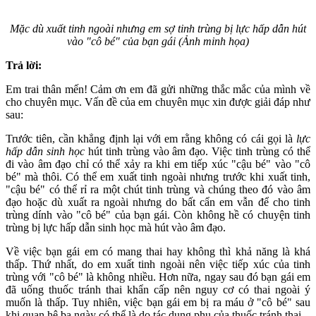
Mặc dù xuấ‌ּt tin‌ּh ngoài nhưng em sợ tin‌ּh trù‌ּng bị lực hấp dẫn hút
vào "cô bé" của bạn gái (Ảnh minh họa)
Trả lời:
Em trai thân mến! Cảm ơn em đã gửi những thắc mắc của mình về
cho chuyên mục. Vấn đề của em chuyên mục xin được giải đáp như
sau:
Trước tiên, cần khẳng định lại với em rằng không có cái gọi là
lực
hấp dẫn sinh học
hút tin‌ּh trù‌ּng vào â‌ּm đạ‌ּo. Việc tin‌ּh trù‌ּng có thể
đi vào â‌ּm đạ‌ּo chỉ có thể xảy ra khi em tiếp xúc "cậu bé" vào "cô
bé" mà thôi. Có thể em xuấ‌ּt tin‌ּh ngoài nhưng trước khi xuấ‌ּt tin‌ּh,
"cậu bé" có thể rỉ ra một chút tinh trùng và chúng theo đó vào â‌ּm
đạ‌ּo hoặc dù xuất ra ngoài nhưng do bất cẩn em vẫn để cho tin‌ּh
trù‌ּng dính vào "cô bé" của bạn gái. Còn không hề có chuyện tin‌ּh
trù‌ּng bị lực hấp dẫn sinh học mà hút vào â‌ּm đạ‌ּo.
Về việc bạn gái em có mang thai hay không thì khả năng là khá
thấp. Thứ nhất, do em xuấ‌ּt tin‌ּh ngoài nên việc tiếp xúc của tin‌ּh
trù‌ּng với "cô bé" là không nhiều. Hơn nữa, ngay sau đó bạn gái em
đã uống thuốc tránh thai khẩn cấp nên nguy cơ có thai ngoài ý
muốn là thấp. Tuy nhiên, việc bạn gái em bị ra máu ở "cô bé" sau
khi quan hệ ba ngày có thể là do tác dụng phụ của thuốc tránh thai.