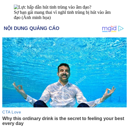
Sợ bạn gái mang thai vì nghĩ tin‌ּh trù‌ּng bị hút vào â‌ּm
đạ‌ּo (Ảnh minh họa)