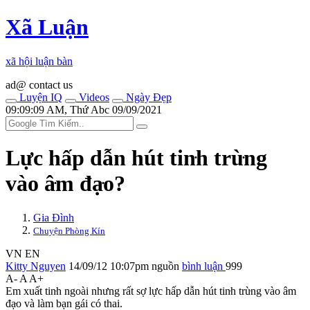
Xã Luận
xã hội luận bàn
ad@ contact us
Luyện IQ
Videos
Ngày Đẹp
09:09:09 AM, Thứ Abc 09/09/2021
Lực hấp dẫn hút tin‌ּh trù‌ּng
vào â‌ּm đạ‌ּo?
Gia Đình
Chuyện Phòng Kín
VN
EN
Kitty Nguyen
14/09/12 10:07pm
nguồn
bình luận
999
A-
A
A+
Em xuấ‌ּt tin‌ּh ngoài nhưng rất sợ lực hấp dẫn hút tin‌ּh trù‌ּng vào â‌ּm
đạ‌ּo và làm bạn gái có thai.