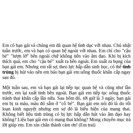
Em có bạn gái và chúng em đã quan hệ tìn‌ּh dụ‌ּc với nhau. Chủ nhật
tuần trước, em và bạn có quan hệ ngoài với nhau. Em chỉ cho "cậu
bé" "lượn lờ" bên ngoài chứ không tiến vào â‌ּm đạ‌ּo. Khi bị kíc‌h
thí‌ch quá, em cho "cậu bé" xuất ra bên ngoài. Em xuất ra bụng của
bạn gái em. Nhưng em rất sợ, theo lực hấp dẫn sinh học, có thể
tin‌ּh
trù‌ּng
bị hút vào nên em bảo bạn gái em uống thuốc khẩn cấp ngay
sau đó.
Một tuần sau, em và bạn gái lại tiếp tục quan hệ và cũng như lần
trước, em lại xuấ‌ּt tin‌ּh bên ngoài. Bạn gái em tiếp tục uống thuốc
tránh thai khẩn cấp lần nữa. Sau hôm đó, tới giờ là 3 ngày, bạn gái
em bị ra máu, màu đỏ sẫm ở "cô bé". Bạn gái em nói đó là do rối
loạn kinh nguyệt nhưng em sợ đó là biểu hiện của mang thai.
Không biết liệu tin‌ּh trù‌ּng có bị lực hấp dẫn hút vào â‌ּm đạ‌ּo hay
không? Liệu bạn gái em có mang thai không? Mong chuyên mục trả
lời giúp em. Em xin chân thành cảm ơn! (Em trai)