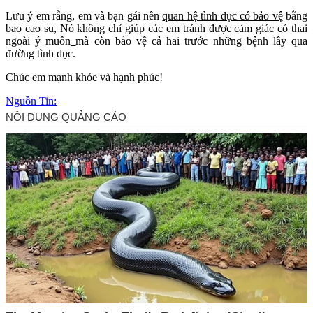
Lưu ý em rằng, em và bạn gái nên
quan hệ tìn‌ּh dụ‌ּc có bảo vệ
bằng
ba‌ּo ca‌ּo s‌ּu, Nó không chỉ giúp các em tránh được cảm giác có thai
ngoài ý muốn
mà còn bảo vệ cả hai trước những bệnh lây qua
đường tìn‌ּh dụ‌ּc.
Chúc em mạnh khỏe và hạnh phúc!
Nguồn Tin: