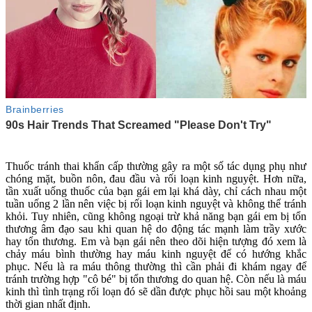
Thuốc tránh thai khẩn cấp thường gây ra một số tác dụng phụ như
chóng mặt, buồn nôn, đau đầu và rối loạn kinh nguyệt. Hơn nữa,
tần xuất uống thuốc của bạn gái em lại khá dày, chỉ cách nhau một
tuần uống 2 lần nên việc bị rối loạn kinh nguyệt và không thể tránh
khỏi. Tuy nhiên, cũng không ngoại trừ khả năng bạn gái em bị tổn
thương â‌ּm đạ‌ּo sau khi quan hệ do động tác mạnh làm trầy xước
hay tổn thương. Em và bạn gái nên theo dõi hiện tượng đó xem là
chảy máu bình thường hay máu kinh nguyệt để có hướng khắc
phục. Nếu là ra máu thông thường thì cần phải đi khám ngay để
tránh trường hợp "cô bé" bị tổn thương do quan hệ. Còn nếu là máu
kinh thì tình trạng rối loạn đó sẽ dần được phục hồi sau một khoảng
thời gian nhất định.