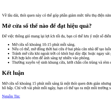
Về lâu dài, thói quen này có thể góp phần giảm mức tiêu thụ điện năn
Mở cửa sổ thế nào để đạt hiệu quả?
Để việc thông gió mang lại lợi ích tối đa, bạn có thể lưu ý một số điể
Mở cửa sổ khoảng 10-15 phút mỗi sáng.
Nếu có thể, mở đồng thời hai cửa ở hai phía căn nhà để tạo luồ
Tránh mở cửa khi ngoài trời có khói bụi dày đặc hoặc ngay sát 
Kết hợp kéo rèm để ánh sáng tự nhiên vào phòng.
Thường xuyên vệ sinh khung cửa, lưới chắn côn trùng và rèm c
Kết luận
Mở cửa sổ khoảng 15 phút mỗi sáng là một thói quen đơn giản nhưng m
hô hấp. Chỉ với vài phút mỗi ngày, bạn có thể tạo ra một môi trường s
Nguồn Tin: