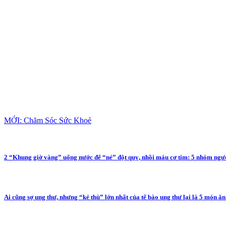
MỚI: Chăm Sóc Sức Khoẻ
2 “Khung giờ vàng” uống nước để “né” đột quỵ, nhồi máu cơ tim: 5 nhóm người
Ai cũng sợ ung thư, nhưng “kẻ thù” lớn nhất của tế bào ung thư lại là 5 món ă