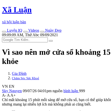
Xã Luận
xã hội luận bàn
Luyện IQ
Videos
Ngày Đẹp
09:09:09 AM, Thứ Abc 09/09/2021
Vì sao nên mở cửa sổ khoảng 15
khỏe
Gia Đình
Chăm Sóc Sức Khoẻ
VN
EN
Sky Nguyen
09/07/26 04:01pm
nguồn
bình luận
999
A-
A
A+
Chỉ mất khoảng 15 phút mỗi sáng để mở cửa sổ, bạn có thể giúp không
nhưng mang lại nhiều lợi ích mà không phải ai cũng biết.