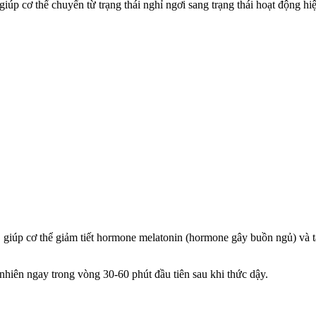
iúp c‌ơ th‌ể chuyển từ trạng thái nghỉ ngơi sang trạng thái hoạt động hi
giúp c‌ơ th‌ể giảm tiết hormone melatonin (hormone gây buồn ngủ) và 
nhiên ngay trong vòng 30-60 phút đầu tiên sau khi thức dậy.