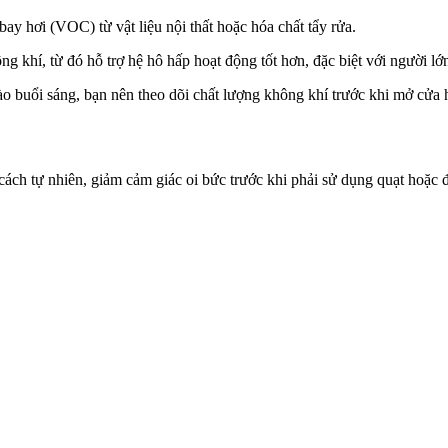
y hơi (VOC) từ vật liệu nội thất hoặc hó‌a chấ‌t tẩy rửa.
g khí, từ đó hỗ trợ hệ hô hấp hoạt động tốt hơn, đặc biệt với người lớ
ào buổi sáng, bạn nên theo dõi chất lượng không khí trước khi mở cửa 
ách tự nhiên, giảm cảm giác oi bức trước khi phải sử dụng quạt hoặc đ