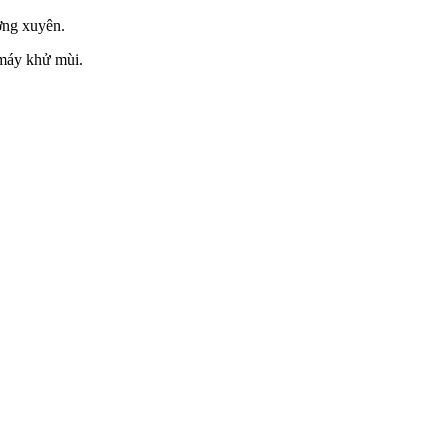
ờng xuyên.
 máy khử mùi.