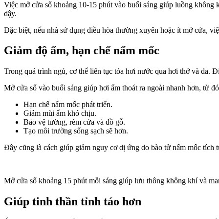
Việc mở cửa sổ khoảng 10-15 phút vào buổi sáng giúp luồng không kh
dậy.
Đặc biệt, nếu nhà sử dụng điều hòa thường xuyên hoặc ít mở cửa, việc
Giảm độ ẩm, hạn chế nấm mốc
Trong quá trình ngủ, c‌ơ th‌ể liên tục tỏa hơi nước qua hơi thở và da
Mở cửa sổ vào buổi sáng giúp hơi ẩm thoát ra ngoài nhanh hơn, từ đó
Hạn chế nấm mốc phát triển.
Giảm mùi ẩm khó chịu.
Bảo vệ tường, rèm cửa và đồ gỗ.
Tạo môi trường sống sạch sẽ hơn.
Đây cũng là cách giúp giảm nguy cơ dị ứng do bào tử nấm mốc tích t
Mở cửa sổ khoảng 15 phút mỗi sáng giúp lưu thông không khí và man
Giúp tinh thần tỉnh táo hơn