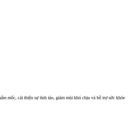
ấm mốc, cải thiện sự tỉnh táo, giảm mùi khó chịu và hỗ trợ sức khỏe