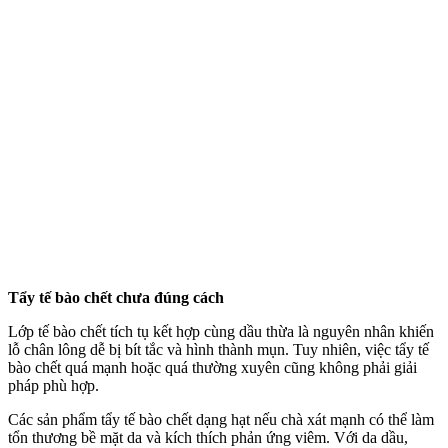
Tẩy tế bào chết chưa đúng cách
Lớp tế bào chết tích tụ kết hợp cùng dầu thừa là nguyên nhân khiến
lỗ chân lông dễ bị bít tắc và hình thành mụn. Tuy nhiên, việc tẩy tế
bào chết quá mạnh hoặc quá thường xuyên cũng không phải giải
pháp phù hợp.
Các sản phẩm tẩy tế bào chết dạng hạt nếu chà xát mạnh có thể làm
tổn thương bề mặt da và kíc‌h thí‌ch phản ứng viêm. Với da dầu,