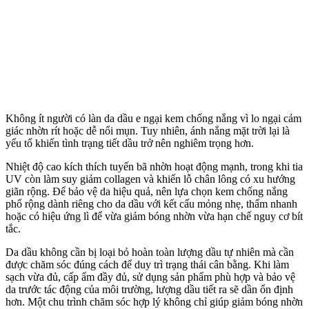
Không ít người có làn da dầu e ngại kem chống nắng vì lo ngại cảm
giác nhờn rít hoặc dễ nổi mụn. Tuy nhiên, ánh nắng mặt trời lại là
yếu tố khiến tình trạng tiết dầu trở nên nghiêm trọng hơn.
Nhiệt độ cao kíc‌h thí‌ch tuyến bã nhờn hoạt động mạnh, trong khi tia
UV còn làm suy giảm collagen và khiến lỗ chân lông có xu hướng
giãn rộng. Để bảo vệ da hiệu quả, nên lựa chọn kem chống nắng
phổ rộng dành riêng cho da dầu với kết cấu mỏng nhẹ, thấm nhanh
hoặc có hiệu ứng lì để vừa giảm bóng nhờn vừa hạn chế nguy cơ bít
tắc.
Da dầu không cần bị loại bỏ hoàn toàn lượng dầu tự nhiên mà cần
được chăm sóc đúng cách để duy trì trạng thái cân bằng. Khi làm
sạch vừa đủ, cấp ẩm đầy đủ, sử dụng sản phẩm phù hợp và bảo vệ
da trước tác động của môi trường, lượng dầu tiết ra sẽ dần ổn định
hơn. Một chu trình chăm sóc hợp lý không chỉ giúp giảm bóng nhờn