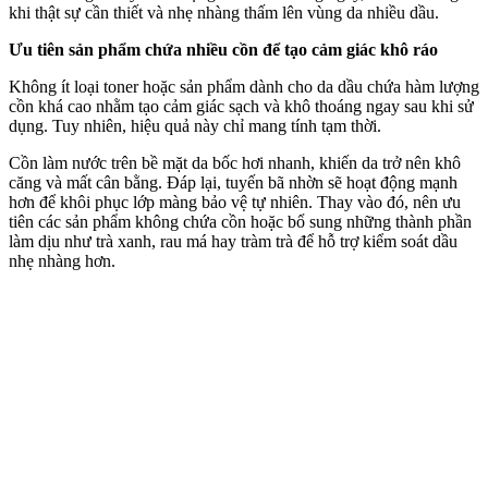
khi thật sự cần thiết và nhẹ nhàng thấm lên vùng da nhiều dầu.
Ưu tiên sản phẩm chứa nhiều cồn để tạo cảm giác khô ráo
Không ít loại toner hoặc sản phẩm dành cho da dầu chứa hàm lượng
cồn khá cao nhằm tạo cảm giác sạch và khô thoáng ngay sau khi sử
dụng. Tuy nhiên, hiệu quả này chỉ mang tính tạm thời.
Cồn làm nước trên bề mặt da bốc hơi nhanh, khiến da trở nên khô
căng và mất cân bằng. Đáp lại, tuyến bã nhờn sẽ hoạt động mạnh
hơn để khôi phục lớp màng bảo vệ tự nhiên. Thay vào đó, nên ưu
tiên các sản phẩm không chứa cồn hoặc bổ sung những thành phần
làm dịu như trà xanh, rau má hay tràm trà để hỗ trợ kiểm soát dầu
nhẹ nhàng hơn.