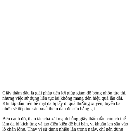
Giấy thấm dầu là giải pháp tiện lợi giúp giảm độ bóng nhờn tức thì,
nhưng việc sử dụng liên tục lại không mang đến hiệu quả lâu dài.
Khi lớp dầu trên bề mặt da bị lấy đi quá thường xuyên, tuyến bã
nhờn sẽ tiếp tục sản xuất thêm dầu để cân bằng lại.
Bên cạnh đó, thao tác chà xát mạnh bằng giấy thấm dầu còn có thể
làm da bị kích ứng và tạo điều kiện để bụi bẩn, vi khuẩn len sâu vào
lỗ chân lông. Thay vì sử dụng nhiều lần trong ngày, chỉ nên dùng