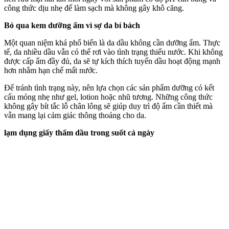
công thức dịu nhẹ để làm sạch mà không gây khô căng.
Bỏ qua kem dưỡng ẩm vì sợ da bí bách
Một quan niệm khá phổ biến là da dầu không cần dưỡng ẩm. Thực
tế, da nhiều dầu vẫn có thể rơi vào tình trạng thiếu nước. Khi không
được cấp ẩm đầy đủ, da sẽ tự kíc‌h thí‌ch tuyến dầu hoạt động mạnh
hơn nhằm hạn chế mất nước.
Để tránh tình trạng này, nên lựa chọn các sản phẩm dưỡng có kết
cấu mỏng nhẹ như gel, lotion hoặc nhũ tương. Những công thức
không gây bít tắc lỗ chân lông sẽ giúp duy trì độ ẩm cần thiết mà
vẫn mang lại cảm giác thông thoáng cho da.
lạ‌m dụn‌g giấy thấm dầu trong suốt cả ngày