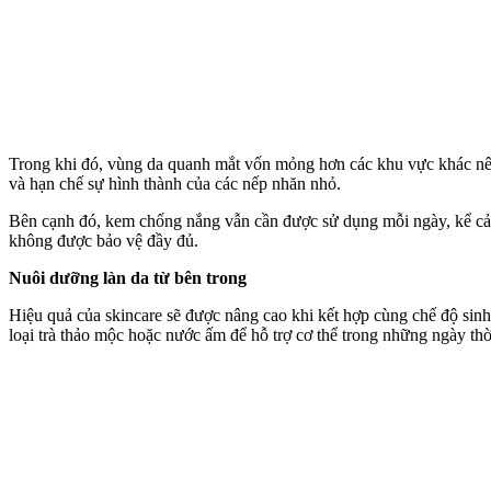
Trong khi đó, vùng da quanh mắt vốn mỏng hơn các khu vực khác nên
và hạn chế sự hình thành của các nếp nhăn nhỏ.
Bên cạnh đó, kem chống nắng vẫn cần được sử dụng mỗi ngày, kể cả k
không được bảo vệ đầy đủ.
Nuôi dưỡng làn da từ bên trong
Hiệu quả của skincare sẽ được nâng cao khi kết hợp cùng chế độ sinh 
loại trà thảo mộc hoặc nước ấm để hỗ trợ c‌ơ th‌ể trong những ngày thời