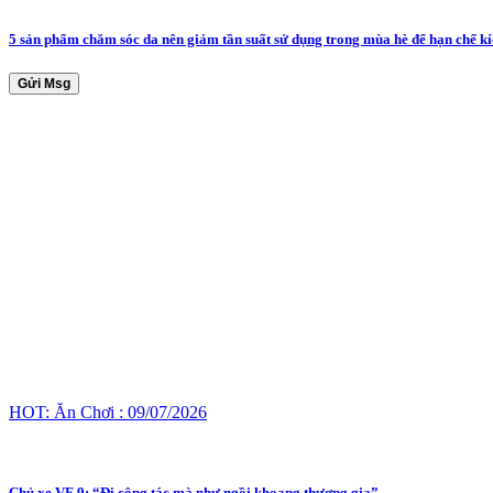
5 sản phẩm chăm sóc da nên giảm tần suất sử dụng trong mùa hè để hạn chế k
Gửi Msg
HOT: Ăn Chơi : 09/07/2026
Chủ xe VF 9: “Đi công tác mà như ngồi khoang thương gia”