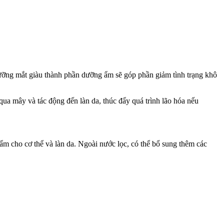
ưỡng mắt giàu thành phần dưỡng ẩm sẽ góp phần giảm tình trạng khô
a mây và tác động đến làn da, thúc đẩy quá trình lão hóa nếu
m cho c‌ơ th‌ể và làn da. Ngoài nước lọc, có thể bổ sung thêm các