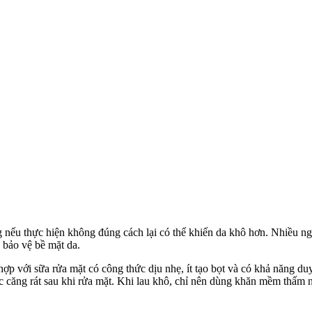
g nếu thực hiện không đúng cách lại có thể khiến da khô hơn. Nhiều n
ụ bảo vệ bề mặt da.
ợp với sữa rửa mặt có công thức dịu nhẹ, ít tạo bọt và có khả năng 
c căng rát sau khi rửa mặt. Khi lau khô, chỉ nên dùng khăn mềm thấm nh