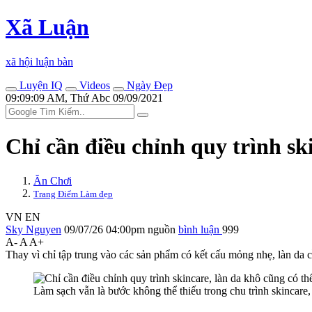
Xã Luận
xã hội luận bàn
Luyện IQ
Videos
Ngày Đẹp
09:09:09 AM, Thứ Abc 09/09/2021
Chỉ cần điều chỉnh quy trình ski
Ăn Chơi
Trang Điểm Làm đẹp
VN
EN
Sky Nguyen
09/07/26 04:00pm
nguồn
bình luận
999
A-
A
A+
Thay vì chỉ tập trung vào các sản phẩm có kết cấu mỏng nhẹ, làn da 
Làm sạch vẫn là bước không thể thiếu trong chu trình skincare