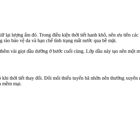
ữ lại lượng ẩm đó. Trong điều kiện thời tiết hanh khô, nên ưu tiên cá
g rào bảo vệ da và hạn chế tình trạng mất nước qua bề mặt.
 thêm vài giọt dầu dưỡng ở bước cuối cùng. Lớp dầu này tạo nên một mà
 khi thời tiết thay đổi. Đôi môi thiếu tuyến bã nhờn nên thường xuy
ôn mềm mại.