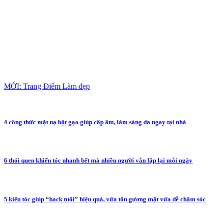
MỚI: Trang Điểm Làm đẹp
4 công thức mặt nạ bột gạo giúp cấp ẩm, làm sáng da ngay tại nhà
6 thói quen khiến tóc nhanh bết mà nhiều người vẫn lặp lại mỗi ngày
5 kiểu tóc giúp “hack tuổi” hiệu quả, vừa tôn gương mặt vừa dễ chăm sóc