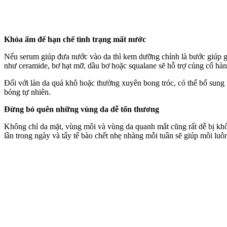
Khóa ẩm để hạn chế tình trạng mất nước
Nếu serum giúp đưa nước vào da thì kem dưỡng chính là bước giúp gi
như ceramide, bơ hạt mỡ, dầu bơ hoặc squalane sẽ hỗ trợ củng cố hàn
Đối với làn da quá khô hoặc thường xuyên bong tróc, có thể bổ sung
bóng tự nhiên.
Đừng bỏ quên những vùng da dễ tổn thương
Không chỉ da mặt, vùng môi và vùng da quanh mắt cũng rất dễ bị khô
lần trong ngày và tẩy tế bào chết nhẹ nhàng mỗi tuần sẽ giúp môi lu