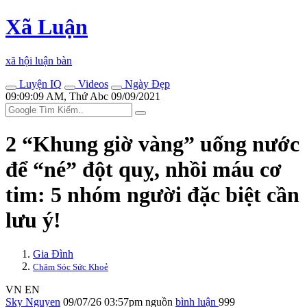
Xã Luận
xã hội luận bàn
Luyện IQ
Videos
Ngày Đẹp
09:09:09 AM, Thứ Abc 09/09/2021
2 “Khung giờ vàng” uống nước
để “né” đột quỵ, nhồi máu cơ
tim: 5 nhóm người đặc biệt cần
lưu ý!
Gia Đình
Chăm Sóc Sức Khoẻ
VN
EN
Sky Nguyen
09/07/26 03:57pm
nguồn
bình luận
999