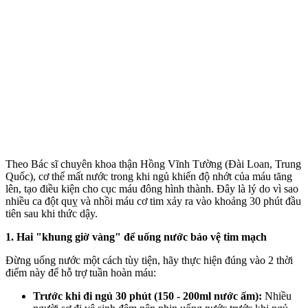
Theo Bác sĩ chuyên khoa thận Hồng Vĩnh Tường (Đài Loan, Trung
Quốc), c‌ơ th‌ể mất nước trong khi ngủ khiến độ nhớt của máu tăng
lên, tạo điều kiện cho cục máu đông hình thành. Đây là lý do vì sao
nhiều ca đột quỵ và nhồi máu cơ tim xảy ra vào khoảng 30 phút đầu
tiên sau khi thức dậy.
1. Hai "khung giờ vàng" để uống nước bảo vệ tim mạch
Đừng uống nước một cách tùy tiện, hãy thực hiện đúng vào 2 thời
điểm này để hỗ trợ tuần hoàn máu:
Trước khi đi ngủ 30 phút (150 - 200ml nước ấm):
Nhiều