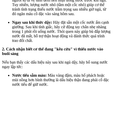
người sợ đi vệ sinh đêm nên nhịn uống nước trước khi ngủ.
Tuy nhiên, lượng nước nhỏ (tầm một cốc nhỏ) giúp c‌ơ th‌ể
tránh tình trạng thiếu nước trầm trọng sau nhiều giờ ngủ, từ
đó ngăn máu cô đặc vào sáng hôm sau.
Ngay sau khi thức dậy:
Hãy đặt sẵn một cốc nước ấm cạnh
giường. Sau khi tỉnh giấc, hãy cử động tay chân nhẹ nhàng
trong 1 phút rồi uống nước. Thói quen này giúp bù đắp lượng
nước đã mất, hỗ trợ thận hoạt động và đánh thức quá trình
trao đổi chất.
2. Cách nhận biết c‌ơ th‌ể đang "kêu cứu" vì thiếu nước vào
buổi sáng
Nếu bạn thấy các dấu hiệu này sau khi ngủ dậy, hãy bổ sung nước
ngay lập tức:
Nước tiểu sẫm màu:
Màu vàng đậm, màu hổ phách hoặc
mùi nồng hơn bình thường là dấu hiệu thận đang phải cô đặc
nước tiểu để giữ nước.