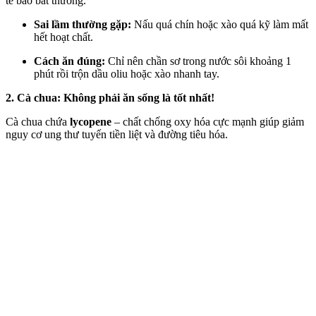
tế bào bất thường.
Sai lầm thường gặp:
Nấu quá chín hoặc xào quá kỹ làm mất
hết hoạt chất.
Cách ăn đúng:
Chỉ nên chần sơ trong nước sôi khoảng 1
phút rồi trộn dầu oliu hoặc xào nhanh tay.
2. Cà chua: Không phải ăn sống là tốt nhất!
Cà chua chứa
lycopene
– chất chống oxy hóa cực mạnh giúp giảm
nguy cơ ung thư tuyến tiền liệt và đường tiêu hóa.