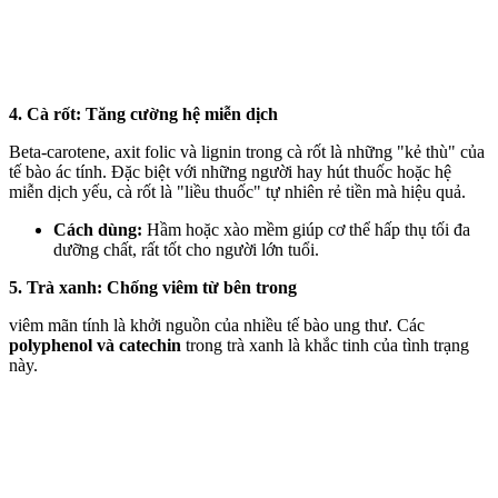
4. Cà rốt: Tăng cường hệ miễn dịch
Beta-carotene, axit folic và lignin trong cà rốt là những "kẻ thù" của
tế bào ác tính. Đặc biệt với những người hay hút thuốc hoặc hệ
miễn dịch yếu, cà rốt là "liều thuốc" tự nhiên rẻ tiền mà hiệu quả.
Cách dùng:
Hầm hoặc xào mềm giúp c‌ơ th‌ể hấp thụ tối đa
dưỡng chất, rất tốt cho người lớn tuổi.
5. Trà xanh: Chống viêm từ bên trong
viêm mãn tính là khởi nguồn của nhiều tế bào ung thư. Các
polyphenol và catechin
trong trà xanh là khắc tinh của tình trạng
này.