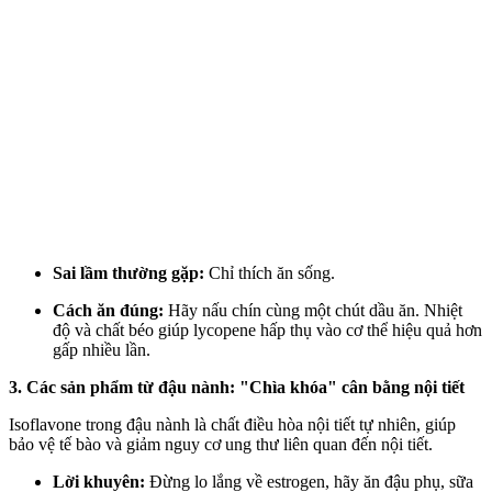
Sai lầm thường gặp:
Chỉ thích ăn sống.
Cách ăn đúng:
Hãy nấu chín cùng một chút dầu ăn. Nhiệt
độ và chất béo giúp lycopene hấp thụ vào c‌ơ th‌ể hiệu quả hơn
gấp nhiều lần.
3. Các sản phẩm từ đậu nành: "Chìa khóa" cân bằng nội tiết
Isoflavone trong đậu nành là chất điều hòa nội tiết tự nhiên, giúp
bảo vệ tế bào và giảm nguy cơ ung thư liên quan đến nội tiết.
Lời khuyên:
Đừng lo lắng về estrogen, hãy ăn đậu phụ, sữa