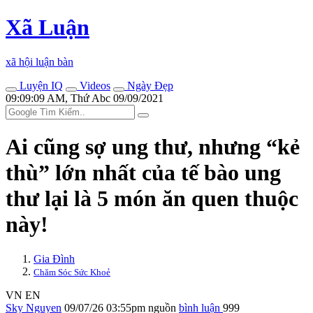
Xã Luận
xã hội luận bàn
Luyện IQ
Videos
Ngày Đẹp
09:09:09 AM, Thứ Abc 09/09/2021
Ai cũng sợ ung thư, nhưng “kẻ
thù” lớn nhất của tế bào ung
thư lại là 5 món ăn quen thuộc
này!
Gia Đình
Chăm Sóc Sức Khoẻ
VN
EN
Sky Nguyen
09/07/26 03:55pm
nguồn
bình luận
999