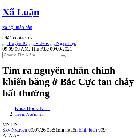
Xã Luận
xã hội luận bàn
ad@ contact us
Luyện IQ
Videos
Ngày Đẹp
09:09:09 AM, Thứ Abc 09/09/2021
Tìm ra nguyên nhân chính
khiến băng ở Bắc Cực tan chảy
bất thường
Khoa Học CNTT
Thế giới tự nhiên
VN
EN
Sky Nguyen
09/07/26 03:51pm
nguồn
bình luận
999
A-
A
A+