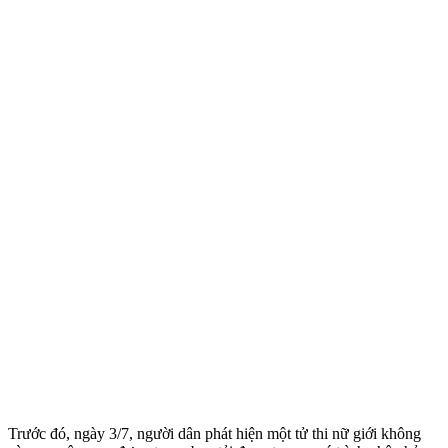
Trước đó, ngày 3/7, người dân phát hiện một t‌ử th‌i nữ giới không