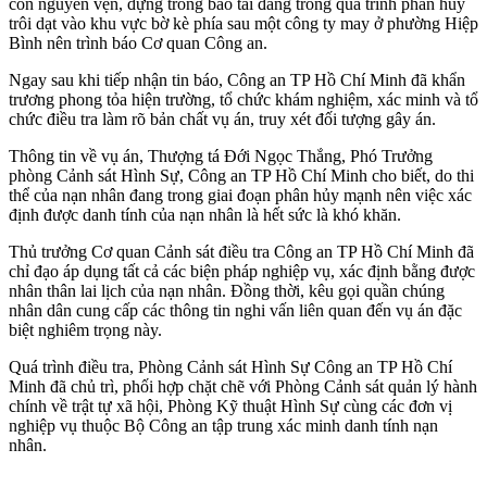
còn nguyên vẹn, đựng trong bao tải đang trong quá trình phân hủy
trôi dạt vào khu vực bờ kè phía sau một công ty may ở phường Hiệp
Bình nên trình báo Cơ quan Công an.
Ngay sau khi tiếp nhận tin báo, Công an TP Hồ Chí Minh đã khẩn
trương phong tỏa hiện trường, tổ chức khám nghiệm, xác minh và tổ
chức điều tra làm rõ bản chất vụ án, truy xét đối tượng gây án.
Thông tin về vụ án, Thượng tá Đới Ngọc Thắng, Phó Trưởng
phòng Cảnh sát Hình Sự, Công an TP Hồ Chí Minh cho biết, do th‌i
th‌ể của nạn nhân đang trong giai đoạn phân hủy mạnh nên việc xác
định được danh tính của nạn nhân là hết sức là khó khăn.
Thủ trưởng Cơ quan Cảnh sát điều tra Công an TP Hồ Chí Minh đã
chỉ đạo áp dụng tất cả các biện pháp nghiệp vụ, xác định bằng được
nhân thân lai lịch của nạn nhân. Đồng thời, kêu gọi quần chúng
nhân dân cung cấp các thông tin nghi vấn liên quan đến vụ án đặc
biệt nghiêm trọng này.
Quá trình điều tra, Phòng Cảnh sát Hình Sự Công an TP Hồ Chí
Minh đã chủ trì, phối hợp chặt chẽ với Phòng Cảnh sát quản lý hành
chính về trật tự xã hội, Phòng Kỹ thuật Hình Sự cùng các đơn vị
nghiệp vụ thuộc Bộ Công an tập trung xác minh danh tính nạn
nhân.