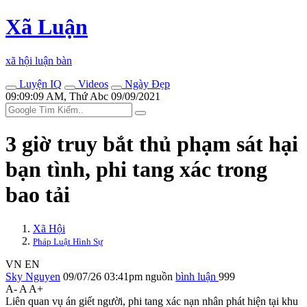
Xã Luận
xã hội luận bàn
Luyện IQ
Videos
Ngày Đẹp
09:09:09 AM, Thứ Abc 09/09/2021
3 giờ truy bắt thủ phạm sát hại
bạ‌n tìn‌h, phi tang xác trong
bao tải
Xã Hội
Pháp Luật Hình Sự
VN
EN
Sky Nguyen
09/07/26 03:41pm
nguồn
bình luận
999
A-
A
A+
Liên quan vụ án giết người, phi tang xác nạn nhân phát hiện tại khu