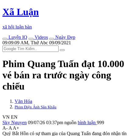
Xã Luận
xã hội luận bàn
Luyện IQ
Videos
Ngày Đẹp
09:09:09 AM, Thứ Abc 09/09/2021
Phim Quang Tuấn đạt 10.000
vé bán ra trước ngày công
chiếu
Văn Hóa
Phim Điện Ảnh Sân Khấu
VN
EN
Sky Nguyen
09/07/26 03:37pm
nguồn
bình luận
999
A-
A
A+
Quỷ Bắt Hồn có sự tham gia của Quang Tuấn đang đón nhận tín