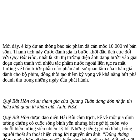
Mới đây, ê kíp dự án thông báo tác phẩm đã cán mốc 10.000 vé bán
sớm. Thành tích này được đánh giá là bước khởi đầu tích cực đối
với
Quỷ Bắt Hồn
, nhất là khi thị trường điện ảnh đang bước vào giai
đoạn cạnh tranh với nhiều tác phẩm nước ngoài liên tục ra mắt.
Lượng vé bán trước phần nào phản ánh sự quan tâm của khán giả
dành cho bộ phim, đồng thời tạo thêm kỳ vọng về khả năng bứt phá
doanh thu trong những ngày đầu phát hành.
Quỷ Bắt Hồn có sự tham gia của Quang Tuấn đang đón nhận tín
hiệu khả quan từ khán giả. Ảnh: NSX
Quỷ Bắt Hồn
được đạo diễn Hải Bùi cầm trịch, kể về một gia đình
tưởng chừng có cuộc sống bình yên nhưng bất ngờ bị cuốn vào
chuỗi hiện tượng siêu nhiên kỳ bí. Những tiếng gọi vô hình, bóng
người thoắt ẩn thoắt hiện cùng lời nguyền ám ảnh:
"Đúng tháng
đúng ngày, hồn về theo quỷ"
khiến các thành viên phải đối mặt với