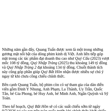
Những năm gần đây, Quang Tuấn được xem là một trong những
gương mặt nổi bật của dòng phim kinh dị Việt. Anh liên tiếp góp
mặt trong các tác phẩm đạt doanh thu cao như
Quỷ Cẩu
(2023) vượt
mốc 108 tỷ đồng,
Quỷ Nhập Tràng
(2025) thu khoảng 149 tỷ đồng
và
Quỷ Nhập Tràng 2
đạt khoảng 134 tỷ đồng. Chuỗi thành tích
này cũng góp phần giúp
Quỷ Bắt Hồn
nhận được nhiều sự chú ý
ngay từ khi chưa công chiếu chính thức.
Bên cạnh Quang Tuấn, bộ phim còn có sự tham gia của dàn diễn
viên gồm Đinh Y Nhung, Anh Phạm, La Thành, Uy Trần, Quốc
Tân, bé Gia Phong, bé Huy Anh, bé Minh Anh, Ngân Quỳnh và Sỹ
Toàn.
Theo kế hoạch,
Quỷ Bắt Hồn
sẽ có các suất chiếu sớm từ ngày
9/7/2026 tại các rạp trên toàn quốc trước khi chính thức khởi chiếu