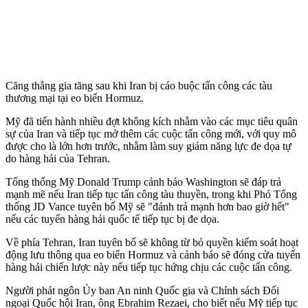
Căng thẳng gia tăng sau khi Iran bị cáo buộc tấn công các tàu
thương mại tại eo biển Hormuz.
Mỹ đã tiến hành nhiều đợt không kích nhằm vào các mục tiêu quân
sự của Iran và tiếp tục mở thêm các cuộc tấn công mới, với quy mô
được cho là lớn hơn trước, nhằm làm suy giảm năng lực đe dọa tự
do hàng hải của Tehran.
Tổng thống Mỹ Donald Trump cảnh báo Washington sẽ đáp trả
mạnh mẽ nếu Iran tiếp tục tấn công tàu thuyền, trong khi Phó Tổng
thống JD Vance tuyên bố Mỹ sẽ "đánh trả mạnh hơn bao giờ hết"
nếu các tuyến hàng hải quốc tế tiếp tục bị đe dọa.
Về phía Tehran, Iran tuyên bố sẽ không từ bỏ quyền kiểm soát hoạt
động lưu thông qua eo biển Hormuz và cảnh báo sẽ đóng cửa tuyến
hàng hải chiến lược này nếu tiếp tục hứng chịu các cuộc tấn công.
Người phát ngôn Ủy ban An ninh Quốc gia và Chính sách Đối
ngoại Quốc hội Iran, ông Ebrahim Rezaei, cho biết nếu Mỹ tiếp tục