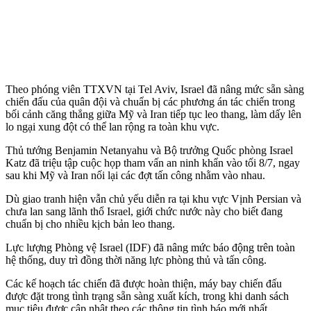
Theo phóng viên TTXVN tại Tel Aviv, Israel đã nâng mức sẵn sàng
chiến đấu của quân đội và chuẩn bị các phương án tác chiến trong
bối cảnh căng thẳng giữa Mỹ và Iran tiếp tục leo thang, làm dấy lên
lo ngại xung đột có thể lan rộng ra toàn khu vực.
Thủ tướng Benjamin Netanyahu và Bộ trưởng Quốc phòng Israel
Katz đã triệu tập cuộc họp tham vấn an ninh khẩn vào tối 8/7, ngay
sau khi Mỹ và Iran nối lại các đợt tấn công nhằm vào nhau.
Dù giao tranh hiện vẫn chủ yếu diễn ra tại khu vực Vịnh Persian và
chưa lan sang lãnh thổ Israel, giới chức nước này cho biết đang
chuẩn bị cho nhiều kịch bản leo thang.
Lực lượng Phòng vệ Israel (IDF) đã nâng mức báo động trên toàn
hệ thống, duy trì đồng thời năng lực phòng thủ và tấn công.
Các kế hoạch tác chiến đã được hoàn thiện, máy bay chiến đấu
được đặt trong tình trạng sẵn sàng xuất kích, trong khi danh sách
mục tiêu được cập nhật theo các thông tin tình báo mới nhất.