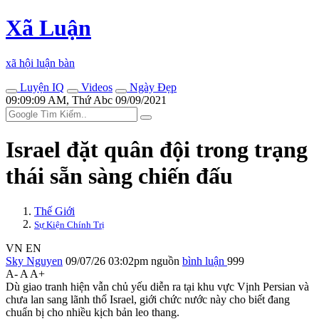
Xã Luận
xã hội luận bàn
Luyện IQ
Videos
Ngày Đẹp
09:09:09 AM, Thứ Abc 09/09/2021
Israel đặt quân đội trong trạng
thái sẵn sàng chiến đấu
Thế Giới
Sự Kiện Chính Trị
VN
EN
Sky Nguyen
09/07/26 03:02pm
nguồn
bình luận
999
A-
A
A+
Dù giao tranh hiện vẫn chủ yếu diễn ra tại khu vực Vịnh Persian và
chưa lan sang lãnh thổ Israel, giới chức nước này cho biết đang
chuẩn bị cho nhiều kịch bản leo thang.