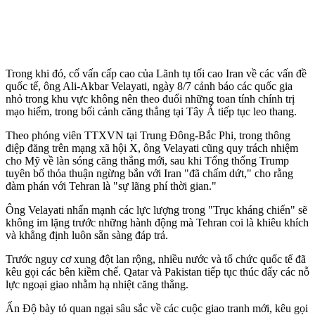
Trong khi đó, cố vấn cấp cao của Lãnh tụ tối cao Iran về các vấn đề
quốc tế, ông Ali-Akbar Velayati, ngày 8/7 cảnh báo các quốc gia
nhỏ trong khu vực không nên theo đuổi những toan tính chính trị
mạo hiểm, trong bối cảnh căng thẳng tại Tây Á tiếp tục leo thang.
Theo phóng viên TTXVN tại Trung Đông-Bắc Phi, trong thông
điệp đăng trên mạng xã hội X, ông Velayati cũng quy trách nhiệm
cho Mỹ về làn sóng căng thẳng mới, sau khi Tổng thống Trump
tuyên bố thỏa thuận ngừng bắn với Iran "đã chấm dứt," cho rằng
đàm phán với Tehran là "sự lãng phí thời gian."
Ông Velayati nhấn mạnh các lực lượng trong "Trục kháng chiến" sẽ
không im lặng trước những hành động mà Tehran coi là khiêu khích
và khẳng định luôn sẵn sàng đáp trả.
Trước nguy cơ xung đột lan rộng, nhiều nước và tổ chức quốc tế đã
kêu gọi các bên kiềm chế. Qatar và Pakistan tiếp tục thúc đẩy các nỗ
lực ngoại giao nhằm hạ nhiệt căng thẳng.
Ấn Độ bày tỏ quan ngại sâu sắc về các cuộc giao tranh mới, kêu gọi