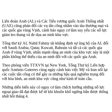
Liên đoàn Arab (AL) và Các Tiểu vương quốc Arab Thống nhất
(UAE) cũng phản đối các vụ tấn công nhằm vào tàu thương mại và
các quốc gia vùng Vịnh, cảnh báo nguy cơ làm suy yếu các nỗ lực
giảm leo thang và đe dọa an ninh khu vực.
Tổng thư ký AL Nabil Fahmy tái khẳng định sự ủng hộ của AL đối
với Saudi Arabia, Qatar, Kuwait, Bahrain và tất cả các quốc gia
Arab ở vùng Vịnh, nhấn mạnh rằng an ninh của khu vực này là một
phần không thể thiếu của an ninh đối với các quốc gia Arab.
Theo phóng viên TTXVN tại New York, Tổng Thư ký Liên hợp
quốc António Guterres cùng ngày cảnh báo việc Mỹ và Iran nối lại
các cuộc tấn công có thể gây ra những hậu quả nghiêm trọng đối
với hòa bình, an ninh khu vực cũng như kinh tế toàn cầu.
Những diễn biến này có nguy cơ làm chệch hướng những nỗ lực
ngoại giao đã đạt được kể từ khi khuôn khổ ngừng bắn được thống
nhất hồi tháng 4.