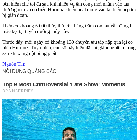
bên kiềm chế tối đa sau khi nhiều vụ tấn công mới nhằm vào tàu
thương mại tại eo biển Hormuz khiến hoạt động vận tải biển tiếp tục
bị gián đoạn.
Hiện có khoảng 6.000 thủy thủ trên hàng trăm con tàu vẫn đang bị
mắc kẹt tại tuyến đường thủy này.
Trước đây, mỗi ngày có khoảng 130 chuyến tàu tấp nập qua lại eo
biển Hormuz. Tuy nhiên, con số này hiện đã sụt giảm nghiêm trọng
sau khi xung đột bùng phát.
Nguồn Tin: