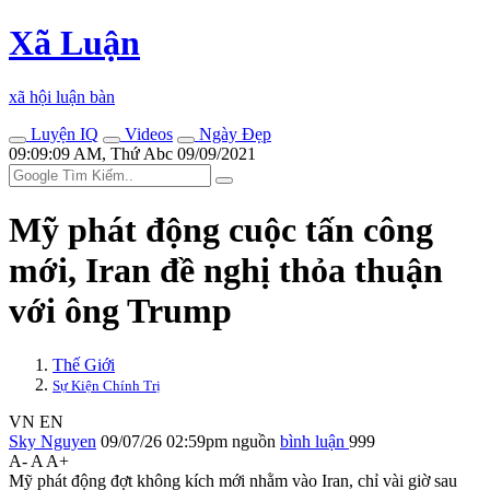
Xã Luận
xã hội luận bàn
Luyện IQ
Videos
Ngày Đẹp
09:09:09 AM, Thứ Abc 09/09/2021
Mỹ phát động cuộc tấn công
mới, Iran đề nghị thỏa thuận
với ông Trump
Thế Giới
Sự Kiện Chính Trị
VN
EN
Sky Nguyen
09/07/26 02:59pm
nguồn
bình luận
999
A-
A
A+
Mỹ phát động đợt không kích mới nhằm vào Iran, chỉ vài giờ sau