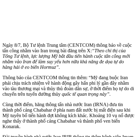
Ngày 8/7, Bộ Tư lệnh Trung tâm (CENTCOM) thông báo về cuộc
tấn công nhằm vào Iran trong bài đăng trên X:
“Theo chỉ thị của
Tổng Tư lệnh, lực lượng Mỹ bắt đầu tiến hành cuộc tấn công mới
nhằm vào Iran để làm suy yếu hơn nữa khả năng đe dọa tự do
hàng hải ở eo biển Hormuz”.
Thông báo của CENTCOM thông tin thêm: “Mỹ đang buộc Iran
phải chịu trách nhiệm về hành động gây hấn phi lý gần đây nhằm
vào tàu thương mại và thủy thủ đoàn dân sự, ở thời điểm họ tự do di
chuyển trên tuyến đường thủy
quốc tế
quan trọng này”.
Cùng thời điểm, hãng thông tấn nhà nước Iran (IRNA) đưa tin
thành phố cảng Chabahar ở phía nam đất nước bị mất điện sau khi
Mỹ tuyên bố tiến hành đợt không kích khác. Khoảng 10 vụ nổ được
nghe thấy ở thành phố cảng Chabahar và thành phố ven biển
Konarak.
Đài truyền hình nhà nước Iran IRIB thông tin thêm bệnh viện Imam