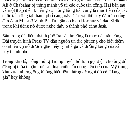
Ali ở Chabahar bị trúng mảnh vỡ từ các cuộc tấn công. Hai bến tàu
và một tháp điều khiển giao thông hàng hải cũng là mục tiêu của các
cuộc tấn công tại thành phố cảng này. Các vật thể bay đã rơi xuống
đảo Abu Musa ở Vịnh Ba Tư, gần eo biển Hormuz và đảo Sirik,
trong khi tiếng nổ được nghe thấy ở thánh phố cảng Jask.
Sâu trong đất liền, thành phố Iranshahr cũng là mục tiêu tấn công.
Đài truyền hình Press TV dẫn nguồn tin địa phương cho biết thêm
có nhiều vụ nổ được nghe thấy tại nhà ga và đường băng của sân
bay thành phố.
Trong khi đó, Tổng thống Trump tuyên bố Iran gọi điện cho ông để
đề nghị thỏa thuận mới sau loạt cuộc tấn công liên tiếp của Mỹ trong
khu vực, nhưng ông không biết liệu những đề nghị đó có “đáng
giá” hay không.