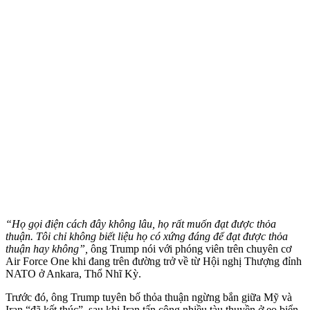
“Họ gọi điện cách đây không lâu, họ rất muốn đạt được thỏa
thuận. Tôi chỉ không biết liệu họ có xứng đáng để đạt được thỏa
thuận hay không”,
ông Trump nói với phóng viên trên chuyên cơ
Air Force One khi đang trên đường trở về từ Hội nghị Thượng đỉnh
NATO ở Ankara, Thổ Nhĩ Kỳ.
Trước đó, ông Trump tuyên bố thỏa thuận ngừng bắn giữa Mỹ và
Iran “đã kết thúc”, sau khi Iran tấn công nhiều tàu thuyền ở eo biển