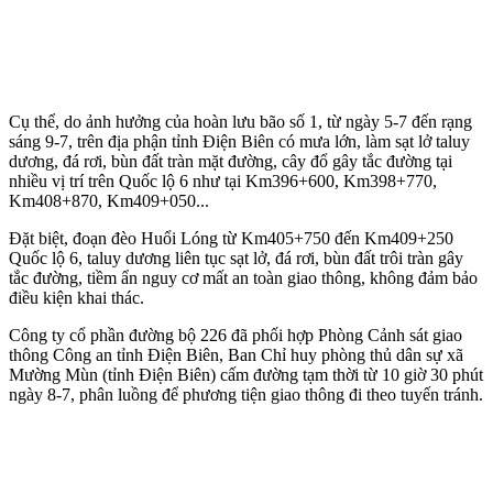
Cụ thể, do ảnh hưởng của hoàn lưu bão số 1, từ ngày 5-7 đến rạng
sáng 9-7, trên địa phận tỉnh Điện Biên có mưa lớn, làm sạt lở taluy
dương, đá rơi, bùn đất tràn mặt đường, cây đổ gây tắc đường tại
nhiều vị trí trên Quốc lộ 6 như tại Km396+600, Km398+770,
Km408+870, Km409+050...
Đặt biệt, đoạn đèo Huổi Lóng từ Km405+750 đến Km409+250
Quốc lộ 6, taluy dương liên tục sạt lở, đá rơi, bùn đất trôi tràn gây
tắc đường, tiềm ẩn nguy cơ mất an toàn giao thông, không đảm bảo
điều kiện khai thác.
Công ty cổ phần đường bộ 226 đã phối hợp Phòng Cảnh sát giao
thông Công an tỉnh Điện Biên, Ban Chỉ huy phòng thủ dân sự xã
Mường Mùn (tỉnh Điện Biên) cấm đường tạm thời từ 10 giờ 30 phút
ngày 8-7, phân luồng để phương tiện giao thông đi theo tuyến tránh.