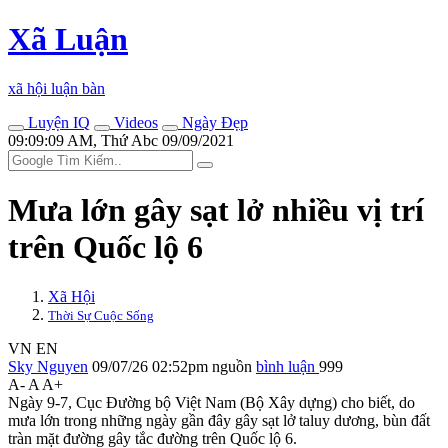
Xã Luận
xã hội luận bàn
Luyện IQ
Videos
Ngày Đẹp
09:09:09 AM, Thứ Abc 09/09/2021
Mưa lớn gây sạt lở nhiều vị trí
trên Quốc lộ 6
Xã Hội
Thời Sự Cuộc Sống
VN
EN
Sky Nguyen
09/07/26 02:52pm
nguồn
bình luận
999
A-
A
A+
Ngày 9-7, Cục Đường bộ Việt Nam (Bộ Xây dựng) cho biết, do
mưa lớn trong những ngày gần đây gây sạt lở taluy dương, bùn đất
tràn mặt đường gây tắc đường trên Quốc lộ 6.