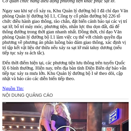
Cơ quan chức năng điều động phương tiện khắc phục sạt lở.
Ngay sau khi sự cố xảy ra, Khu Quản lý đường bộ I đã chỉ đạo Văn
phòng Quản lý đường bộ I.1, Công ty cổ phần đường bộ 226 tổ
chức điều hành giao thông, rào chắn, đặt biển cảnh báo tại các vị trí
sạt lở, bố trí máy móc, phương tiện, nhân lực thu dọn đất, đá để
thông đường trong thời gian nhanh nhất. Đồng thời, chỉ đạo Văn
phòng Quản lý đường bộ I.1 làm việc cụ thể với chính quyền địa
phương về phương án phân luồng bảo đảm giao thông, xác định vị
trí tập kết vật liệu dư thừa nếu xảy ra sạt lở mái taluy dương (nếu
tiếp tục xảy ra ách tắc).
Đến thời điểm hiện tại, các phương tiện lưu thông trên tuyến Quốc
lộ 6 bình thường. Hiện nay, trên địa bàn tỉnh Điện Biên dự báo vẫn
tiếp tục xảy ra mưa lớn. Khu Quản lý đường bộ I sẽ theo dõi, cập
nhật và báo cáo các diễn biến tiếp theo.
Nguồn Tin: