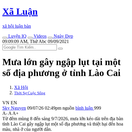
Xã Luận
xã hội luận bàn
Luyện IQ
Videos
Ngày Đẹp
09:09:09 AM, Thứ Abc 09/09/2021
Mưa lớn gây ngập lụt tại một
số địa phương ở tỉnh Lào Cai
Xã Hội
Thời Sự Cuộc Sống
VN
EN
Sky Nguyen
09/07/26 02:49pm
nguồn
bình luận
999
A-
A
A+
Từ đêm mùng 8 đến sáng 9/7/2026, mưa lớn kéo dài trên địa bàn
tỉnh Lào Cai gây ngập lụt một số địa phương và thiệt hại đến hoa
màu, nhà ở của người dân.