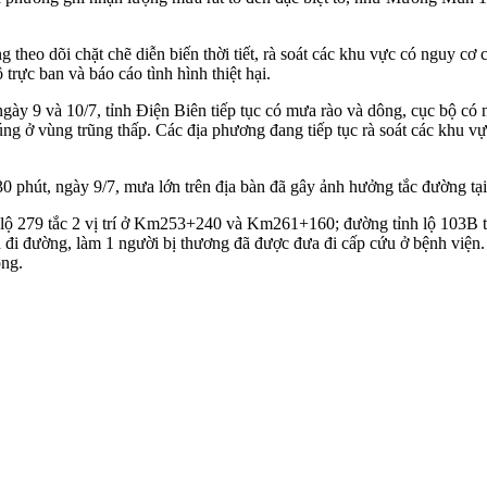
heo dõi chặt chẽ diễn biến thời tiết, rà soát các khu vực có nguy cơ ca
trực ban và báo cáo tình hình thiệt hại.
gày 9 và 10/7, tỉnh Điện Biên tiếp tục có mưa rào và dông, cục bộ có 
p úng ở vùng trũng thấp. Các địa phương đang tiếp tục rà soát các khu
0 phút, ngày 9/7, mưa lớn trên địa bàn đã gây ảnh hưởng tắc đường tại 
ộ 279 tắc 2 vị trí ở Km253+240 và Km261+160; đường tỉnh lộ 103B tắ
i đường, làm 1 người bị thương đã được đưa đi cấp cứu ở bệnh viện. H
ông.