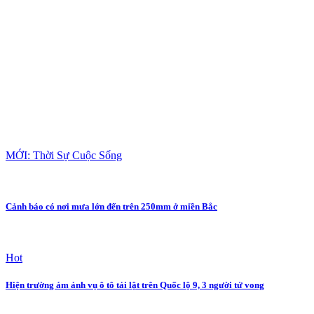
MỚI: Thời Sự Cuộc Sống
Cảnh báo có nơi mưa lớn đến trên 250mm ở miền Bắc
Hot
Hiện trường ám ảnh vụ ô tô tải lật trên Quốc lộ 9, 3 người tử vong