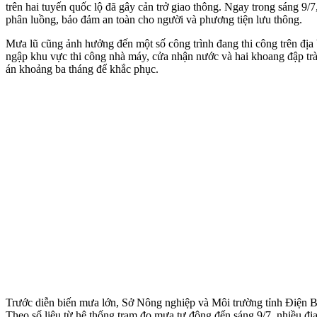
trên hai tuyến quốc lộ đã gây cản trở giao thông. Ngay trong sáng 9/7,
phân luồng, bảo đảm an toàn cho người và phương tiện lưu thông.
Mưa lũ cũng ảnh hưởng đến một số công trình đang thi công trên địa
ngập khu vực thi công nhà máy, cửa nhận nước và hai khoang đập tràn
án khoảng ba tháng để khắc phục.
Trước diễn biến mưa lớn, Sở Nông nghiệp và Môi trường tỉnh Điện Biê
Theo số liệu từ hệ thống trạm đo mưa tự động đến sáng 9/7, nhiều