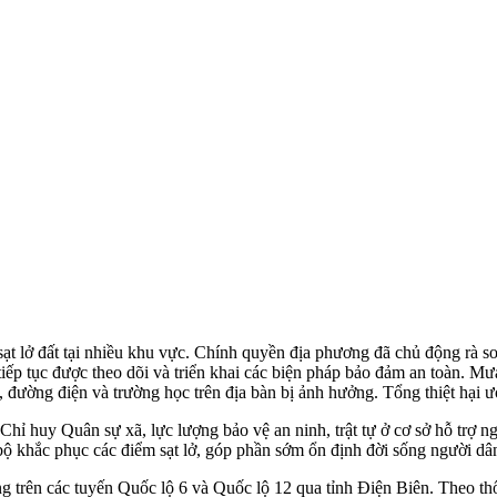
 lở đất tại nhiều khu vực. Chính quyền địa phương đã chủ động rà soát
ếp tục được theo dõi và triển khai các biện pháp bảo đảm an toàn. Mưa 
 đường điện và trường học trên địa bàn bị ảnh hưởng. Tổng thiệt hại ư
Chỉ huy Quân sự xã, lực lượng bảo vệ an ninh, trật tự ở cơ sở hỗ trợ n
bộ khắc phục các điểm sạt lở, góp phần sớm ổn định đời sống người dâ
ông trên các tuyến Quốc lộ 6 và Quốc lộ 12 qua tỉnh Điện Biên. Theo t