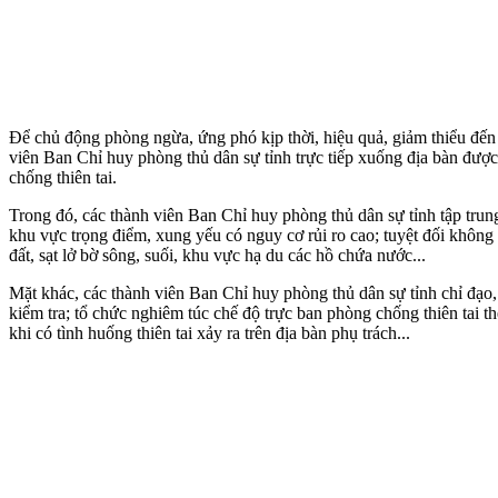
Để chủ động phòng ngừa, ứng phó kịp thời, hiệu quả, giảm thiểu đến 
viên Ban Chỉ huy phòng thủ dân sự tỉnh trực tiếp xuống địa bàn đượ
chống thiên tai.
Trong đó, các thành viên Ban Chỉ huy phòng thủ dân sự tỉnh tập trung 
khu vực trọng điểm, xung yếu có nguy cơ rủi ro cao; tuyệt đối không đ
đất, sạt lở bờ sông, suối, khu vực hạ du các hồ chứa nước...
Mặt khác, các thành viên Ban Chỉ huy phòng thủ dân sự tỉnh chỉ đạo,
kiểm tra; tổ chức nghiêm túc chế độ trực ban phòng chống thiên tai the
khi có tình huống thiên tai xảy ra trên địa bàn phụ trách...