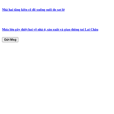
Nhà hai tầng kiên cố đổ xuống suối do sạt lở
Mưa lớn gây thiệt hại về nhà ở, sản xuất và giao thông tại Lai Châu
Gửi Msg