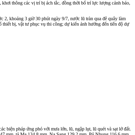
hơi thông các vị trí bị ách tắc, đồng thời bố trí lực lượng cảnh báo,
 2, khoảng 3 giờ 30 phút ngày 9/7, nước lũ tràn qua đê quây làm
hiết bị, vật tư phục vụ thi công; dự kiến ảnh hưởng đến tiến độ dự
biện pháp ứng phó với mưa lớn, lũ, ngập lụt, lũ quét và sạt lở đất.
Mùn 147 mm, tả Ma 134,8 mm, Na Sang 129,2 mm, Pú Nhung 116,6 mm