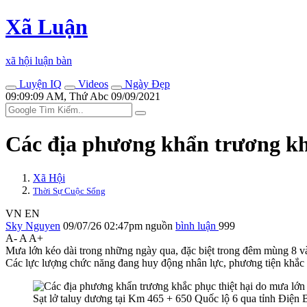
Xã Luận
xã hội luận bàn
Luyện IQ
Videos
Ngày Đẹp
09:09:09 AM, Thứ Abc 09/09/2021
Các địa phương khẩn trương kh
Xã Hội
Thời Sự Cuộc Sống
VN
EN
Sky Nguyen
09/07/26 02:47pm
nguồn
bình luận
999
A-
A
A+
Mưa lớn kéo dài trong những ngày qua, đặc biệt trong đêm mùng 8 và r
Các lực lượng chức năng đang huy động nhân lực, phương tiện khắc 
Sạt lở taluy dương tại Km 465 + 650 Quốc lộ 6 qua tỉnh Điệ