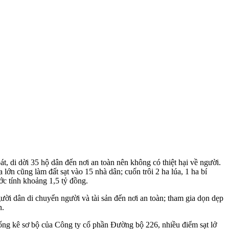
, di dời 35 hộ dân đến nơi an toàn nên không có thiệt hại về người.
lớn cũng làm đất sạt vào 15 nhà dân; cuốn trôi 2 ha lúa, 1 ha bí
ớc tính khoảng 1,5 tỷ đồng.
gười dân di chuyển người và tài sản đến nơi an toàn; tham gia dọn dẹp
n.
hống kê sơ bộ của Công ty cổ phần Đường bộ 226, nhiều điểm sạt lở