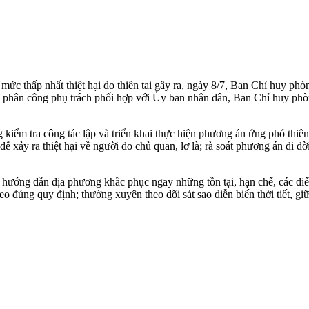
mức thấp nhất thiệt hại do thiên tai gây ra, ngày 8/7, Ban Chỉ huy ph
c phân công phụ trách phối hợp với Ủy ban nhân dân, Ban Chỉ huy phò
kiểm tra công tác lập và triển khai thực hiện phương án ứng phó thiên 
ể xảy ra thiệt hại về người do chủ quan, lơ là; rà soát phương án di dờ
 hướng dẫn địa phương khắc phục ngay những tồn tại, hạn chế, các điể
o đúng quy định; thường xuyên theo dõi sát sao diễn biến thời tiết, giữ