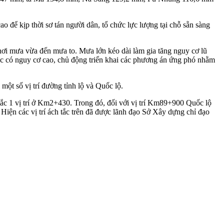
o để kịp thời sơ tán người dân, tổ chức lực lượng tại chỗ sẵn sàng
nơi mưa vừa đến mưa to. Mưa lớn kéo dài làm gia tăng nguy cơ lũ
 vực có nguy cơ cao, chủ động triển khai các phương án ứng phó nhằm
một số vị trí đường tỉnh lộ và Quốc lộ.
c 1 vị trí ở Km2+430. Trong đó, đối với vị trí Km89+900 Quốc lộ
iện các vị trí ách tắc trên đã được lãnh đạo Sở Xây dựng chỉ đạo