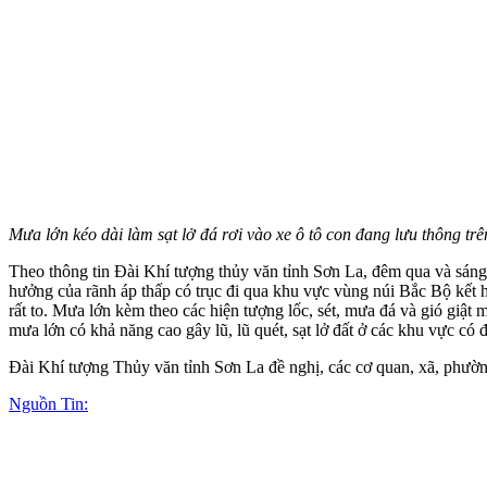
Mưa lớn kéo dài làm sạt lở đá rơi vào xe ô tô con đang lưu thông 
Theo thông tin Đài Khí tượng thủy văn tỉnh Sơn La, đêm qua và sáng 
hưởng của rãnh áp thấp có trục đi qua khu vực vùng núi Bắc Bộ kết 
rất to. Mưa lớn kèm theo các hiện tượng lốc, sét, mưa đá và gió giật
mưa lớn có khả năng cao gây lũ, lũ quét, sạt lở đất ở các khu vực có đ
Đài Khí tượng Thủy văn tỉnh Sơn La đề nghị, các cơ quan, xã, phường
Nguồn Tin: