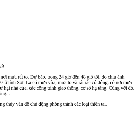
át
ơi mưa rất to. Dự báo, trong 24 giờ đến 48 giờ tới, do chịu ảnh
/7 ở tỉnh Sơn La có mưa vừa, mưa to và rải rác có dông, có nơi mưa
ư hại nhà cửa, các công trình giao thông, cơ sở hạ tầng. Cùng với đó,
ông...
g thủy văn để chủ động phòng tránh các loại thiên tai.