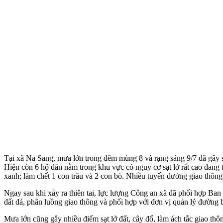
Tại xã Na Sang, mưa lớn trong đêm mùng 8 và rạng sáng 9/7 đã gây sạt
Hiện còn 6 hộ dân nằm trong khu vực có nguy cơ sạt lở rất cao đang ti
xanh; làm chết 1 con trâu và 2 con bò. Nhiều tuyến đường giao thông,
Ngay sau khi xảy ra thiên tai, lực lượng Công an xã đã phối hợp Ban 
đất đá, phân luồng giao thông và phối hợp với đơn vị quản lý đường 
Mưa lớn cũng gây nhiều điểm sạt lở đất, cây đổ, làm ách tắc giao th