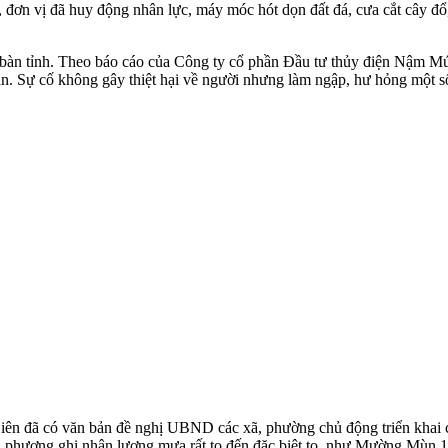
 đơn vị đã huy động nhân lực, máy móc hót dọn đất đá, cưa cắt cây đổ, k
 bàn tỉnh. Theo báo cáo của Công ty cổ phần Đầu tư thủy điện Nậm Mức
. Sự cố không gây thiệt hại về người nhưng làm ngập, hư hỏng một số t
n đã có văn bản đề nghị UBND các xã, phường chủ động triển khai các 
 địa phương ghi nhận lượng mưa rất to đến đặc biệt to, như Mường 