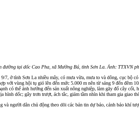
trên đường tại dốc Cao Pha, xã Mường Bú, tỉnh Sơn La. Ảnh: TTXVN ph
9/7, ở tỉnh Sơn La nhiều mây, có mưa vừa, mưa to và dông, cục bộ có n
hợp với vùng hội tụ gió lên đến mức 5.000 m nên từ sáng 9 đến đêm 10
 mạnh có thể ảnh hưởng đến sản xuất nông nghiệp, làm gãy đổ cây cối, h
ịa hình dốc; gây trơn trượt, ách tắc, giảm tầm nhìn khi tham gia giao th
 và người dân chủ động theo dõi các bản tin dự báo, cảnh báo khí tượn