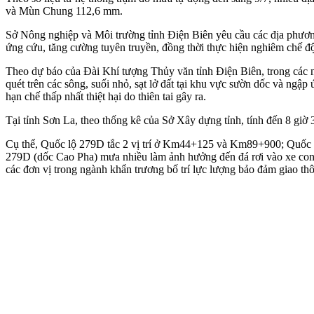
và Mùn Chung 112,6 mm.
Sở Nông nghiệp và Môi trường tỉnh Điện Biên yêu cầu các địa phương t
ứng cứu, tăng cường tuyên truyền, đồng thời thực hiện nghiêm chế độ 
Theo dự báo của Đài Khí tượng Thủy văn tỉnh Điện Biên, trong các n
quét trên các sông, suối nhỏ, sạt lở đất tại khu vực sườn dốc và ngậ
hạn chế thấp nhất thiệt hại do thiên tai gây ra.
Tại tỉnh Sơn La, theo thống kê của Sở Xây dựng tỉnh, tính đến 8 giờ 3
Cụ thể, Quốc lộ 279D tắc 2 vị trí ở Km44+125 và Km89+900; Quốc l
279D (dốc Cao Pha) mưa nhiều làm ảnh hưởng đến đá rơi vào xe con đ
các đơn vị trong ngành khẩn trương bố trí lực lượng bảo đảm giao th