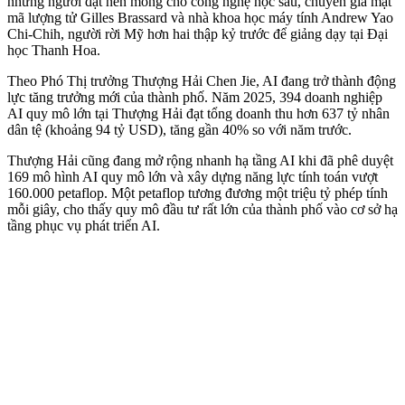
những người đặt nền móng cho công nghệ học sâu, chuyên gia mật
mã lượng tử Gilles Brassard và nhà khoa học máy tính Andrew Yao
Chi-Chih, người rời Mỹ hơn hai thập kỷ trước để giảng dạy tại Đại
học Thanh Hoa.
Theo Phó Thị trưởng Thượng Hải Chen Jie, AI đang trở thành động
lực tăng trưởng mới của thành phố. Năm 2025, 394 doanh nghiệp
AI quy mô lớn tại Thượng Hải đạt tổng doanh thu hơn 637 tỷ nhân
dân tệ (khoảng 94 tỷ USD), tăng gần 40% so với năm trước.
Thượng Hải cũng đang mở rộng nhanh hạ tầng AI khi đã phê duyệt
169 mô hình AI quy mô lớn và xây dựng năng lực tính toán vượt
160.000 petaflop. Một petaflop tương đương một triệu tỷ phép tính
mỗi giây, cho thấy quy mô đầu tư rất lớn của thành phố vào cơ sở hạ
tầng phục vụ phát triển AI.