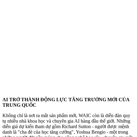
AI TRỞ THÀNH ĐỘNG LỰC TĂNG TRƯỞNG MỚI CỦA
TRUNG QUỐC
Không chỉ là nơi ra mắt sản phẩm mới, WAIC còn là diễn đàn quy
tụ nhiều nhà khoa học và chuyên gia AI hàng đầu thế giới. Những
diễn giả dự kiến tham dự gồm Richard Sutton - người được mệnh
danh là "cha đẻ của học tăng cường", Yoshua Bengio - một trong