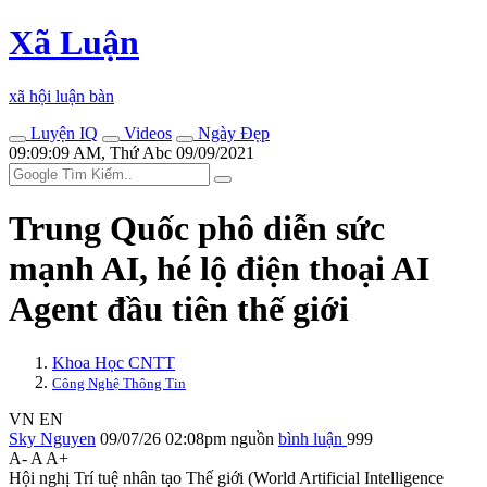
Xã Luận
xã hội luận bàn
Luyện IQ
Videos
Ngày Đẹp
09:09:09 AM, Thứ Abc 09/09/2021
Trung Quốc phô diễn sức
mạnh AI, hé lộ điện thoại AI
Agent đầu tiên thế giới
Khoa Học CNTT
Công Nghệ Thông Tin
VN
EN
Sky Nguyen
09/07/26 02:08pm
nguồn
bình luận
999
A-
A
A+
Hội nghị Trí tuệ nhân tạo Thế giới (World Artificial Intelligence