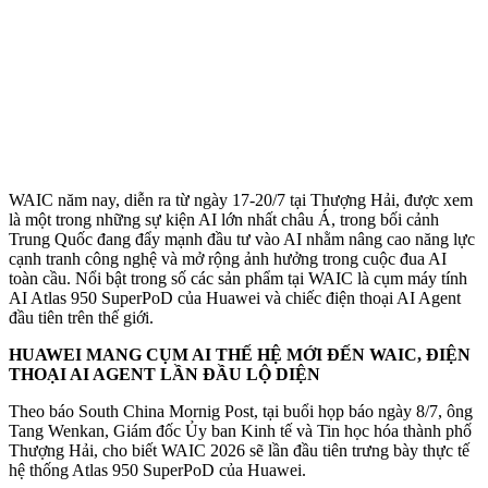
WAIC năm nay, diễn ra từ ngày 17-20/7 tại Thượng Hải, được xem
là một trong những sự kiện AI lớn nhất châu Á, trong bối cảnh
Trung Quốc đang đẩy mạnh đầu tư vào AI nhằm nâng cao năng lực
cạnh tranh công nghệ và mở rộng ảnh hưởng trong cuộc đua AI
toàn cầu. Nổi bật trong số các sản phẩm tại WAIC là cụm máy tính
AI Atlas 950 SuperPoD của Huawei và chiếc điện thoại AI Agent
đầu tiên trên thế giới.
HUAWEI MANG CỤM AI THẾ HỆ MỚI ĐẾN WAIC, ĐIỆN
THOẠI AI AGENT LẦN ĐẦU LỘ DIỆN
Theo báo South China Mornig Post, tại buổi họp báo ngày 8/7, ông
Tang Wenkan, Giám đốc Ủy ban Kinh tế và Tin học hóa thành phố
Thượng Hải, cho biết WAIC 2026 sẽ lần đầu tiên trưng bày thực tế
hệ thống Atlas 950 SuperPoD của Huawei.