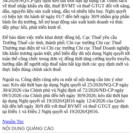
34/2026/NQ-CP quy định kéo dài thời hạn áp dụng các chính sách
về thuế nhập khẩu ưu đãi, thuế BVMT và thuế GTGT đối với xăng,
dầu, nguyên liệu sản xuất xăng, dầu và nhiên liệu bay. Nghị quyết
có hiệu lực thi hành từ ngày 01/7 đến hết ngày 30/9 nhằm góp phần
bình ổn thị trường, hỗ trợ hoạt động sản xuất kinh doanh và thúc
đẩy phục hồi, phát triển kinh tế.
Để bảo đảm việc triển khai được đồng bộ, Cục Thuế yêu cầu
Trưởng Thuế các tỉnh, thành phố; Chi cục trưởng Chi cục Thuế
Thương mại điện tử và Chi cục trưởng Chi cục Thuế Doanh nghiệp
lớn khẩn trương quán triệt, phổ biến đầy đủ nội dung Nghị quyết tới
toàn thể công chức trong đơn vị; đồng thời tăng cường tuyên truyền,
hướng dẫn để người nộp thuế nắm bắt kịp thời các quy định mới và
thực hiện đúng chính sách thuế.
Ngoài ra, Công điện cũng nêu ra một số nội dung cần lưu ý như
sau: Kéo dài thời hạn áp dụng Nghị quyết số 25/2026/NQ-CP ngày
30/4/2026 của Chính phủ và Nghị định số 72/2026/NĐ-CP ngày
09/3/2026 của Chính phủ đến hết ngày 30/9/2026; kéo dài thời hạn
áp dụng Nghị quyết số 19/2026/QH16 ngày 12/4/2026 của Quốc
hội đến hết ngày 30/9 đối với thuế BVMT và thuế GTGT quy định
tại Điều 1 và Điều 2 Nghị quyết số 19/2026/QH16.
Nguồn Tin: