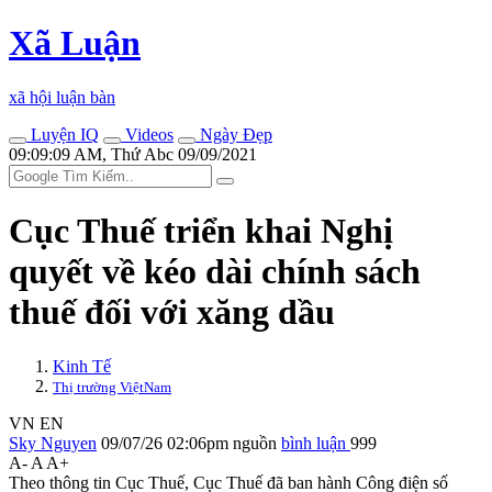
Xã Luận
xã hội luận bàn
Luyện IQ
Videos
Ngày Đẹp
09:09:09 AM, Thứ Abc 09/09/2021
Cục Thuế triển khai Nghị
quyết về kéo dài chính sách
thuế đối với xăng dầu
Kinh Tế
Thị trường ViệtNam
VN
EN
Sky Nguyen
09/07/26 02:06pm
nguồn
bình luận
999
A-
A
A+
Theo thông tin Cục Thuế, Cục Thuế đã ban hành Công điện số