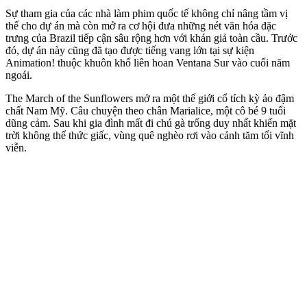
Sự tham gia của các nhà làm phim quốc tế không chỉ nâng tầm vị
thế cho dự án mà còn mở ra cơ hội đưa những nét văn hóa đặc
trưng của Brazil tiếp cận sâu rộng hơn với khán giả toàn cầu. Trước
đó, dự án này cũng đã tạo được tiếng vang lớn tại sự kiện
Animation! thuộc khuôn khổ liên hoan Ventana Sur vào cuối năm
ngoái.
The March of the Sunflowers mở ra một thế giới cổ tích kỳ ảo đậm
chất Nam Mỹ. Câu chuyện theo chân Marialice, một cô bé 9 tuổi
dũng cảm. Sau khi gia đình mất đi chú gà trống duy nhất khiến mặt
trời không thể thức giấc, vùng quê nghèo rơi vào cảnh tăm tối vĩnh
viễn.