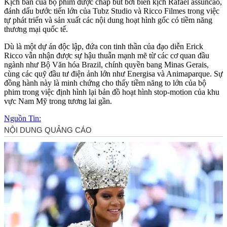
Kịch bản của bộ phim được chấp bút bởi biên kịch Rafael as‌suncão,
đánh dấu bước tiến lớn của Tubz Studio và Ricco Filmes trong việc
tự phát triển và sản xuất các nội dung hoạt hình gốc có tiềm năng
thương mại quốc tế.
Dù là một dự án độc lập, đứa con tinh thần của đạo diễn Erick
Ricco vẫn nhận được sự hậu thuẫn mạnh mẽ từ các cơ quan đầu
ngành như Bộ Văn hóa Brazil, chính quyền bang Minas Gerais,
cùng các quỹ đầu tư điện ảnh lớn như Energisa và Animaparque. Sự
đồng hành này là minh chứng cho thấy tiềm năng to lớn của bộ
phim trong việc định hình lại bản đồ hoạt hình stop-motion của khu
vực Nam Mỹ trong tương lai gần.
Nguồn Tin: