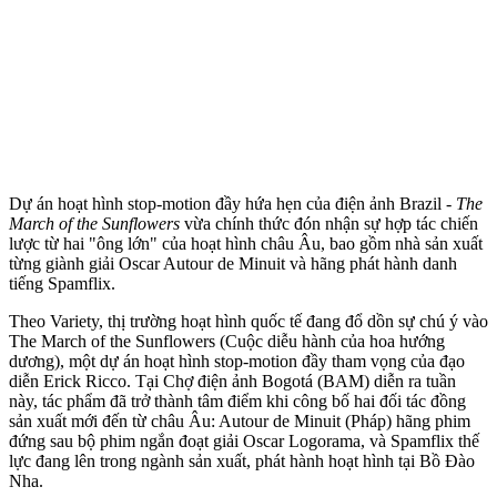
Dự án hoạt hình stop-motion đầy hứa hẹn của điện ảnh Brazil -
The
March of the Sunflowers
vừa chính thức đón nhận sự hợp tác chiến
lược từ hai "ông lớn" của hoạt hình châu Âu, bao gồm nhà sản xuất
từng giành giải Oscar Autour de Minuit và hãng phát hành danh
tiếng Spamflix.
Theo Variety, thị trường hoạt hình quốc tế đang đổ dồn sự chú ý vào
The March of the Sunflowers (Cuộc diễu hành của hoa hướng
dương), một dự án hoạt hình stop-motion đầy tham vọng của đạo
diễn Erick Ricco. Tại Chợ điện ảnh Bogotá (BAM) diễn ra tuần
này, tác phẩm đã trở thành tâm điểm khi công bố hai đối tác đồng
sản xuất mới đến từ châu Âu: Autour de Minuit (Pháp) hãng phim
đứng sau bộ phim ngắn đoạt giải Oscar Logorama, và Spamflix thế
lực đang lên trong ngành sản xuất, phát hành hoạt hình tại Bồ Đào
Nha.