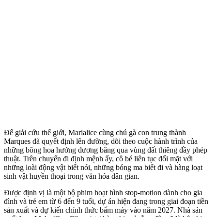
Để giải cứu thế giới, Marialice cùng chú gà con trung thành
Marques đã quyết định lên đường, dõi theo cuộc hành trình của
những bông hoa hướng dương băng qua vùng đất thiêng đầy phép
thuật. Trên chuyến đi định mệnh ấy, cô bé liên tục đối mặt với
những loài động vật biết nói, những bóng ma biết đi và hàng loạt
sinh vật huyền thoại trong văn hóa dân gian.
Được định vị là một bộ phim hoạt hình stop-motion dành cho gia
đình và trẻ em từ 6 đến 9 tuổi, dự án hiện đang trong giai đoạn tiền
sản xuất và dự kiến chính thức bấm máy vào năm 2027. Nhà sản