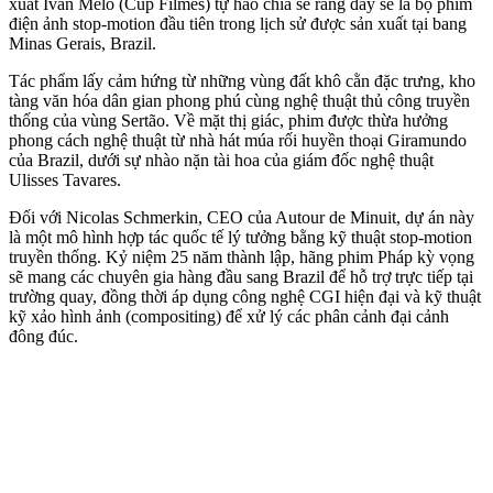
xuất Ivan Melo (Cup Filmes) tự hào chia sẻ rằng đây sẽ là bộ phim
điện ảnh stop-motion đầu tiên trong lịch sử được sản xuất tại bang
Minas Gerais, Brazil.
Tác phẩm lấy cảm hứng từ những vùng đất khô cằn đặc trưng, kho
tàng văn hóa dân gian phong phú cùng nghệ thuật thủ công truyền
thống của vùng Sertão. Về mặt thị giác, phim được thừa hưởng
phong cách nghệ thuật từ nhà hát múa rối huyền thoại Giramundo
của Brazil, dưới sự nhào nặn tài hoa của giám đốc nghệ thuật
Ulisses Tavares.
Đối với Nicolas Schmerkin, CEO của Autour de Minuit, dự án này
là một mô hình hợp tác quốc tế lý tưởng bằng kỹ thuật stop-motion
truyền thống. Kỷ niệm 25 năm thành lập, hãng phim Pháp kỳ vọng
sẽ mang các chuyên gia hàng đầu sang Brazil để hỗ trợ trực tiếp tại
trường quay, đồng thời áp dụng công nghệ CGI hiện đại và kỹ thuật
kỹ xảo hình ảnh (compositing) để xử lý các phân cảnh đại cảnh
đông đúc.