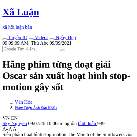
Xã Luận
xã hội luận bàn
Luyện IQ
Videos
Ngày Đẹp
09:09:09 AM, Thứ Abc 09/09/2021
Hãng phim từng đoạt giải
Oscar sản xuất hoạt hình stop-
motion gây sốt
Văn Hóa
Phim Điện Ảnh Sân Khấu
VN
EN
Sky Nguyen
09/07/26 10:00am
nguồn
bình luận
999
A-
A
A+
Siêu phẩm hoạt hình stop-motion The March of the Sunflowers của