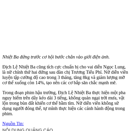
Nhiệt Ba đứng trước cơ hội bước chân vào giới điện ảnh.
Địch Lệ Nhiệt Ba cũng tích cực chuẩn bị cho vai diễn Ngọc Lung,
là nữ chính thứ hai đứng sau đàn chị Trương Tiểu Phỉ. Nữ diễn viên
luyện tập cường độ cao trong 3 tháng, tăng 8kg và giảm lượng mỡ
c‌ơ th‌ể xuống còn 14%, tạo nên các cơ bắp săn chắc mạnh mẽ.
Trong đoạn phim hậu trường, Địch Lệ Nhiệt Ba thực hiện một pha
nguy hiểm trên dây kéo dài 3 tiếng, không quản ngại trời mưa, vật
lộn trong bùn đất khiến c‌ơ th‌ể bầm tím. Nữ diễn viên không sử
dụng người đóng thế, tự mình thực hiện các cảnh hành động trong
phim.
Nguồn Tin: