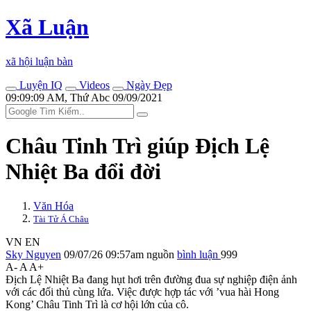
Xã Luận
xã hội luận bàn
Luyện IQ
Videos
Ngày Đẹp
09:09:09 AM, Thứ Abc 09/09/2021
Châu Tinh Trì giúp Địch Lệ
Nhiệt Ba đổi đời
Văn Hóa
Tài Tử Á Châu
VN
EN
Sky Nguyen
09/07/26 09:57am
nguồn
bình luận
999
A-
A
A+
Địch Lệ Nhiệt Ba đang hụt hơi trên đường đua sự nghiệp điện ảnh
với các đối thủ cùng lứa. Việc được hợp tác với ’vua hài Hong
Kong’ Châu Tinh Trì là cơ hội lớn của cô.