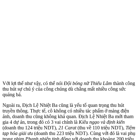
Với lợi thế như vậy, có thể nói
Đội bóng nữ Thiếu Lâm
thành công
thu hút sự chú ý của công chúng dù chẳng mất nhiều công sức
quảng bá.
Ngoài ra, Địch Lệ Nhiệt Ba cũng là yếu tố quan trọng thu hút
truyền thông. Thực tế, cô không có nhiều tác phẩm ở mảng điện
ảnh, doanh thu cũng không khả quan. Địch Lệ Nhiệt Ba mới tham
gia 4 dự án, trong đó có 3 vai chính là
Kiêu ngạo và định kiến
(doanh thu 124 triệu NDT),
21 Carat
(thu về 110 triệu NDT),
Tiệm
tạp hóa giải ưu
(doanh thu 223 triệu NDT). Cùng với đó là vai phụ
trong phim
Phanh nhiên tinh động
với doanh thu khoảng 200 triệu