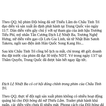
Theo
QQ
, bộ phim Đội bóng đá nữ Thiếu Lâm do Châu Tinh Trì
đạo diễn và sản xuất ấn định phát hành tại Trung Quốc vào ngày
11/7. Dàn diễn viên gây chú ý với sự tham gia của ảnh hậu Trương
Tiểu Phỉ, mỹ nhân Tân Cương Địch Lệ Nhiệt Ba, Trương Nghệ
Hưng, nữ diễn viên gạo cội Lưu Gia Linh, tài tử Nhật Bản Satoh
Takeru, ngôi sao điện ảnh Hàn Quốc Song Kang Ho...
Sau khi Châu Tinh Trì công bố lịch ra mắt, chỉ trong 48 giờ, doanh
thu đặt trước của phim đã đạt 30 triệu NDT. Vé trong ngày 13/7 tại
Thâm Quyến, Trung Quốc đã được bán hết ngay lập tức.
Địch Lệ Nhiệt Ba có cơ hội đóng chính trong phim của Châu Tinh
Trì.
Theo
QQ
, thực tế đội ngũ sản xuất phim không có nhiều hoạt động
quảng bá cho
Đội bóng đá nữ Thiếu Lâm
. Trailer phát hành khá
ngắn, các diễn viên chưa lộ nhiều mặt. Phong cách của
Đội bóng đá