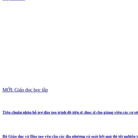
MỚI: Giáo dục học tập
Tiêu chuẩn nhận hỗ trợ đào tạo trình độ tiến sĩ, thạc sĩ cho giảng viên các cơ s
Bộ Giáo dục và Đào tạo yêu cầu các địa phương rà soát kết quả thi tốt nghiệp 