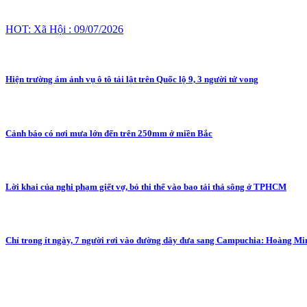
HOT: Xã Hội : 09/07/2026
Hiện trường ám ảnh vụ ô tô tải lật trên Quốc lộ 9, 3 người tử vong
Cảnh báo có nơi mưa lớn đến trên 250mm ở miền Bắc
Lời khai của nghi phạm giết vợ, bỏ thi thể vào bao tải thả sông ở TPHCM
Chỉ trong ít ngày, 7 người rơi vào đường dây đưa sang Campuchia: Hoàng M