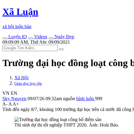
Xã Luận
xã hội luận bàn
Luyện IQ
Videos
Ngày Đẹp
09:09:09 AM, Thứ Abc 09/09/2021
Trường đại học đồng loạt công 
Xã Hội
Giáo dục học tập
VN
EN
Sky Nguyen
09/07/26 09:32am
nguồn
bình luận
999
A-
A
A+
Tính đến ngày 8/7, khoảng 100 trường đại học trên cả nước đã công 
Thí sinh dự thi tốt nghiệp THPT 2026. Ảnh: Hoài Bảo.