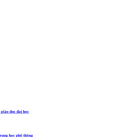
ở giáo dục đại học
trung học phổ thông