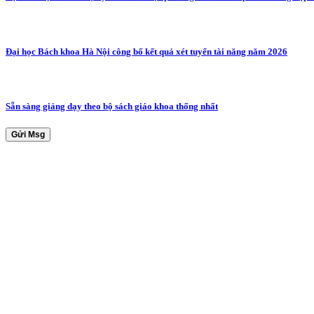
Đại học Bách khoa Hà Nội công bố kết quả xét tuyển tài năng năm 2026
Sẵn sàng giảng dạy theo bộ sách giáo khoa thống nhất
Gửi Msg