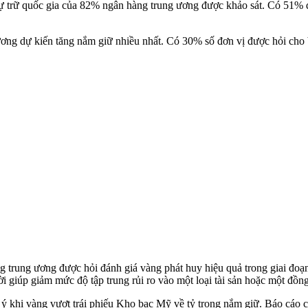
ự trữ quốc gia của 82% ngân hàng trung ương được khảo sát. Có 51% đ
ương dự kiến tăng nắm giữ nhiều nhất. Có 30% số đơn vị được hỏi cho b
 trung ương được hỏi đánh giá vàng phát huy hiệu quả trong giai đoạ
hời giúp giảm mức độ tập trung rủi ro vào một loại tài sản hoặc một đồng
hú ý khi vàng vượt trái phiếu Kho bạc Mỹ về tỷ trọng nắm giữ. Báo c