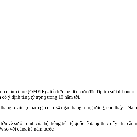
ính chính thức (OMFIF) - tổ chức nghiên cứu độc lập trụ sở tại London
có ý định tăng tỷ trọng trong 10 năm tới.
háng 5 với sự tham gia của 74 ngân hàng trung ương, cho thấy: "Năm na
g lớn về sự ổn định của hệ thống tiền tệ quốc tế đang thúc đẩy nhu cầ
0% so với cùng kỳ năm trước.