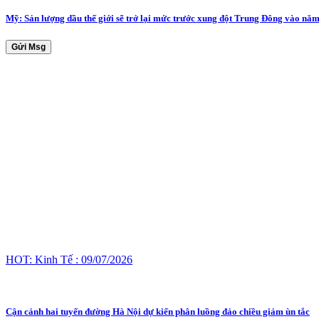
Mỹ: Sản lượng dầu thế giới sẽ trở lại mức trước xung đột Trung Đông vào nă
Gửi Msg
HOT: Kinh Tế : 09/07/2026
Cận cảnh hai tuyến đường Hà Nội dự kiến phân luồng đảo chiều giảm ùn tắc