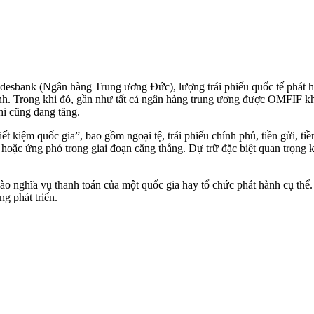
desbank (Ngân hàng Trung ương Đức), lượng trái phiếu quốc tế phát h
xanh. Trong khi đó, gần như tất cả ngân hàng trung ương được OMFIF k
i cũng đang tăng.
ết kiệm quốc gia”, bao gồm ngoại tệ, trái phiếu chính phủ, tiền gửi, ti
tệ hoặc ứng phó trong giai đoạn căng thẳng. Dự trữ đặc biệt quan trọng 
o nghĩa vụ thanh toán của một quốc gia hay tổ chức phát hành cụ th
g phát triển.