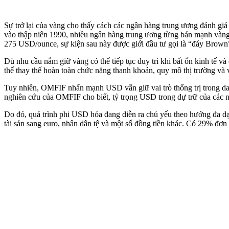
Sự trở lại của vàng cho thấy cách các ngân hàng trung ương đánh gi
vào thập niên 1990, nhiều ngân hàng trung ương từng bán mạnh vàng 
275 USD/ounce, sự kiện sau này được giới đầu tư gọi là “đáy Brown
Dù nhu cầu nắm giữ vàng có thể tiếp tục duy trì khi bất ổn kinh tế và 
thể thay thế hoàn toàn chức năng thanh khoản, quy mô thị trường và 
Tuy nhiên, OMFIF nhấn mạnh USD vẫn giữ vai trò thống trị trong dan
nghiên cứu của OMFIF cho biết, tỷ trọng USD trong dự trữ của các
Do đó, quá trình phi USD hóa đang diễn ra chủ yếu theo hướng đa d
tài sản sang euro, nhân dân tệ và một số đồng tiền khác. Có 29% đơ