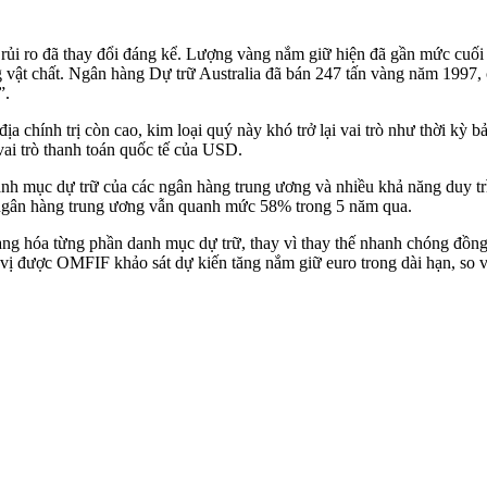
á rủi ro đã thay đổi đáng kể. Lượng vàng nắm giữ hiện đã gần mức cu
vật chất. Ngân hàng Dự trữ Australia đã bán 247 tấn vàng năm 1997, 
”.
địa chính trị còn cao, kim loại quý này khó trở lại vai trò như thời kỳ
vai trò thanh toán quốc tế của USD.
h mục dự trữ của các ngân hàng trung ương và nhiều khả năng duy trì 
 ngân hàng trung ương vẫn quanh mức 58% trong 5 năm qua.
ạng hóa từng phần danh mục dự trữ, thay vì thay thế nhanh chóng đồ
n vị được OMFIF khảo sát dự kiến tăng nắm giữ euro trong dài hạn, so