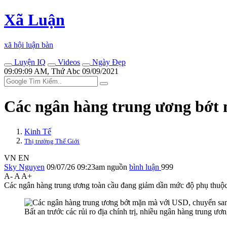
Xã Luận
xã hội luận bàn
Luyện IQ
Videos
Ngày Đẹp
09:09:09 AM, Thứ Abc 09/09/2021
Các ngân hàng trung ương bớt 
Kinh Tế
Thị trường Thế Giới
VN
EN
Sky Nguyen
09/07/26 09:23am
nguồn
bình luận
999
A-
A
A+
Các ngân hàng trung ương toàn cầu đang giảm dần mức độ phụ thuộc và
Bất an trước các rủi ro địa chính trị, nhiều ngân hàng trung 