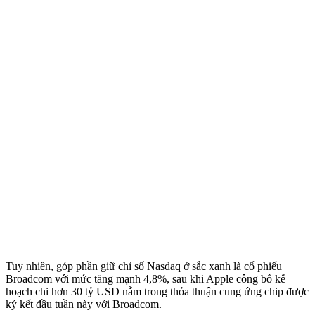
Tuy nhiên, góp phần giữ chỉ số Nasdaq ở sắc xanh là cổ phiếu
Broadcom với mức tăng mạnh 4,8%, sau khi Apple công bố kế
hoạch chi hơn 30 tỷ USD nằm trong thỏa thuận cung ứng chip được
ký kết đầu tuần này với Broadcom.