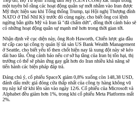
Tiếp đó, Bộ Tư lệnh Trung tâm Mỹ (CENTCOM) xác nhận trong
một tuyên bố rằng các hoạt động quân sự mới nhằm vào Iran được
Mỹ thực hiện sau khi Tổng thống Trump, tại Hội nghị Thượng đỉnh
NATO ở Thổ Nhĩ Kỳ trước đó cùng ngày, cho biết ông coi lệnh
ngừng bắn giữa Mỹ và Iran là "đã chấm dứt", đồng thời cảnh báo sẽ
có những hoạt động quân sự mạnh mẽ hơn trong thời gian tới.
Nhận định về cục diện này, ông Rob Haworth, Chiến lược gia đầu
tư cấp cao tại công ty quản lý tài sản US Bank Wealth Management
ở Seattle, cho biết yếu tố then chốt hiện nay là xung đột này sẽ kéo
dài bao lâu. Ông cảnh báo nếu cơ sở hạ tầng của Iran bị tổn hại, thị
trường có thể sẽ phản ứng gay gắt hơn do Iran nhiều khả năng sẽ
tiến hành các biện pháp đáp trả.
Đáng chú ý, cổ phiếu SpaceX giảm 0,8% xuống còn 148,38 USD,
đánh dấu mức giá đóng cửa thấp nhất của công ty hàng không vũ
trụ này kể từ khi lên sàn vào ngày 12/6. Cổ phiếu của Microsoft và
Alphabet đều giảm hơn 1%, trong khi cổ phiếu Meta Platforms mất
2%.