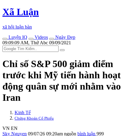
Xã Luận
xã hội luận bàn
Luyện IQ
Videos
Ngày Đẹp
09:09:09 AM, Thứ Abc 09/09/2021
Chỉ số S&P 500 giảm điểm
trước khi Mỹ tiến hành hoạt
động quân sự mới nhằm vào
Iran
Kinh Tế
Chứng Khoán Cổ Phiếu
VN
EN
Sky Nguyen
09/07/26 09:20am
nguồn
bình luận
999