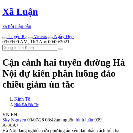
Xã Luận
xã hội luận bàn
Luyện IQ
Videos
Ngày Đẹp
09:09:09 AM, Thứ Abc 09/09/2021
Cận cảnh hai tuyến đường Hà
Nội dự kiến phân luồng đảo
chiều giảm ùn tắc
Kinh Tế
Nhà Đất Đô Thị
VN
EN
Sky Nguyen
09/07/26 08:42am
nguồn
bình luận
999
A-
A
A+
Hà Nội đang nghiên cứu phương án xén dải phân cách trên hai