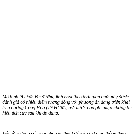
Mô hình tổ chức làn đường linh hoạt theo thời gian thực này được
đánh giá có nhiều điểm tương đồng với phương án đang triển khai
trên đường Cộng Hòa (TP.HCM), nơi bước đầu ghi nhận những tín
hiệu tích cực sau khi áp dụng.
Việc ứng dụng các giải pháp kỹ thuật để điều tiết giao thông theo