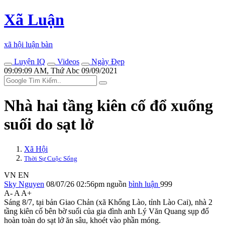
Xã Luận
xã hội luận bàn
Luyện IQ
Videos
Ngày Đẹp
09:09:09 AM, Thứ Abc 09/09/2021
Nhà hai tầng kiên cố đổ xuống
suối do sạt lở
Xã Hội
Thời Sự Cuộc Sống
VN
EN
Sky Nguyen
08/07/26 02:56pm
nguồn
bình luận
999
A-
A
A+
Sáng 8/7, tại bản Giao Chản (xã Khổng Lào, tỉnh Lào Cai), nhà 2
tầng kiên cố bên bờ suối của gia đình anh Lý Văn Quang sụp đổ
hoàn toàn do sạt lở ăn sâu, khoét vào phần móng.