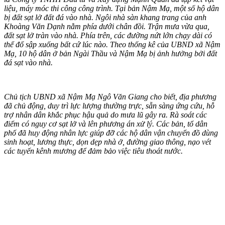
liệu, máy móc thi công công trình. Tại bản Nậm Mạ, một số hộ dân
bị đất sạt lở đất đá vào nhà. Ngôi nhà sàn khang trang của anh
Khoàng Văn Dạnh nằm phía dưới chân đồi. Trận mưa vừa qua,
đất sạt lở tràn vào nhà. Phía trên, các đường nứt lớn chạy dài có
thể đổ sập xuống bất cứ lúc nào. Theo thống kê của UBND xã Nậm
Mạ, 10 hộ dân ở bản Ngài Thầu và Nậm Mạ bị ảnh hưởng bởi đất
đá sạt vào nhà.
Chủ tịch UBND xã Nậm Mạ Ngô Văn Giang cho biết, địa phương
đã chủ động, duy trì lực lượng thường trực, sẵn sàng ứng cứu, hỗ
trợ nhân dân khắc phục hậu quả do mưa lũ gây ra. Rà soát các
điểm có nguy cơ sạt lở và lên phương án xử lý. Các bản, tổ dân
phố đã huy động nhân lực giúp đỡ các hộ dân vận chuyển đồ dùng
sinh hoạt, lương thực, dọn dẹp nhà ở, đường giao thông, nạo vét
các tuyến kênh mương để đảm bảo việc tiêu thoát nước.