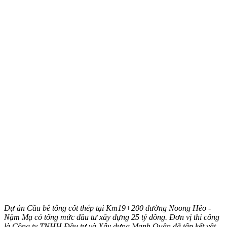
Dự án Cầu bê tông cốt thép tại Km19+200 đường Noong Hẻo -
Nậm Mạ có tổng mức đầu tư xây dựng 25 tỷ đồng. Đơn vị thi công
là Công ty TNHH Đầu tư và Xây dựng Mạnh Quân đã tập kết vật