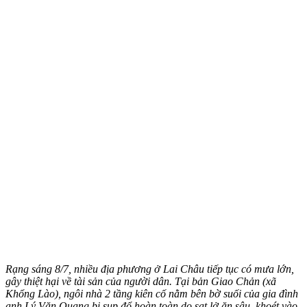
Rạng sáng 8/7, nhiều địa phương ở Lai Châu tiếp tục có mưa lớn,
gây thiệt hại về tài sản của người dân. Tại bản Giao Chản (xã
Khổng Lào), ngôi nhà 2 tầng kiên cố nằm bên bờ suối của gia đình
anh Lý Văn Quang bị sụp đổ hoàn toàn do sạt lở ăn sâu, khoét vào