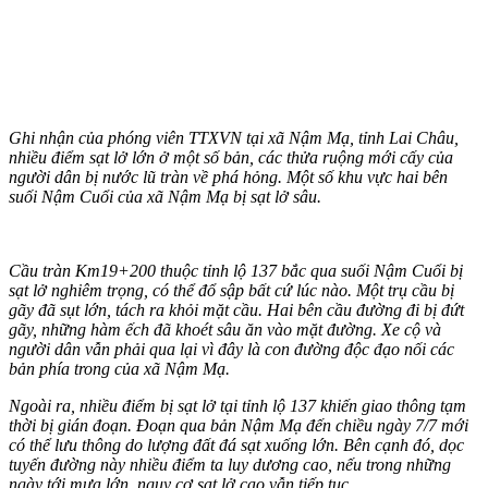
Ghi nhận của phóng viên TTXVN tại xã Nậm Mạ, tỉnh Lai Châu,
nhiều điểm sạt lở lớn ở một số bản, các thửa ruộng mới cấy của
người dân bị nước lũ tràn về phá hỏng. Một số khu vực hai bên
suối Nậm Cuổi của xã Nậm Mạ bị sạt lở sâu.
Cầu tràn Km19+200 thuộc tỉnh lộ 137 bắc qua suối Nậm Cuổi bị
sạt lở nghiêm trọng, có thể đổ sập bất cứ lúc nào. Một trụ cầu bị
gãy đã sụt lớn, tách ra khỏi mặt cầu. Hai bên cầu đường đi bị đứt
gãy, những hàm ếch đã khoét sâu ăn vào mặt đường. Xe cộ và
người dân vẫn phải qua lại vì đây là con đường độc đạo nối các
bản phía trong của xã Nậm Mạ.
Ngoài ra, nhiều điểm bị sạt lở tại tỉnh lộ 137 khiến giao thông tạm
thời bị gián đoạn. Đoạn qua bản Nậm Mạ đến chiều ngày 7/7 mới
có thể lưu thông do lượng đất đá sạt xuống lớn. Bên cạnh đó, dọc
tuyến đường này nhiều điểm ta luy dương cao, nếu trong những
ngày tới mưa lớn, nguy cơ sạt lở cao vẫn tiếp tục.