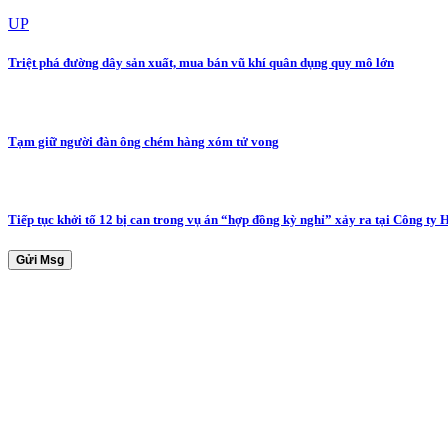
UP
Triệt phá đường dây sản xuất, mua bán vũ khí quân dụng quy mô lớn
Tạm giữ người đàn ông chém hàng xóm tử vong
Tiếp tục khởi tố 12 bị can trong vụ án “hợp đồng kỳ nghỉ” xảy ra tại Công ty 
Gửi Msg