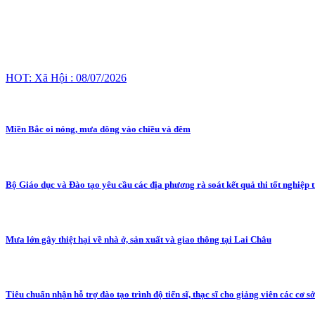
HOT: Xã Hội : 08/07/2026
Miền Bắc oi nóng, mưa dông vào chiều và đêm
Bộ Giáo dục và Đào tạo yêu cầu các địa phương rà soát kết quả thi tốt nghiệp 
Mưa lớn gây thiệt hại về nhà ở, sản xuất và giao thông tại Lai Châu
Tiêu chuẩn nhận hỗ trợ đào tạo trình độ tiến sĩ, thạc sĩ cho giảng viên các cơ s