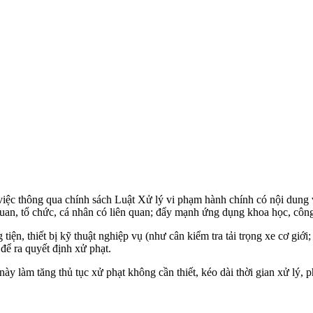
 thông qua chính sách Luật Xử lý vi phạm hành chính có nội dung về 
 quan, tổ chức, cá nhân có liên quan; đẩy mạnh ứng dụng khoa học, côn
iện, thiết bị kỹ thuật nghiệp vụ (như cân kiểm tra tải trọng xe cơ giới
 để ra quyết định xử phạt.
y làm tăng thủ tục xử phạt không cần thiết, kéo dài thời gian xử lý, p