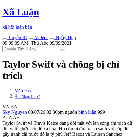
Xã Luận
xã hội luận bàn
Luyện IQ
Videos
Ngày Đẹp
09:09:09 AM, Thứ Abc 09/09/2021
Taylor Swift và chồng bị chỉ
trích
Văn Hóa
Âm Nhạc Ca Sĩ
VN
EN
Sky Nguyen
08/07/26 02:36pm
nguồn
bình luận
999
A-
A
A+
Taylor Swift và Travis Kelce đang đối mặt với làn sóng chỉ trích dữ
dội vì tổ chức hôn lễ xa hoa. Họ còn bị đưa ra so sánh với cặp đôi
gây tranh cãi trước đó là tỷ phú Jeff Bezos và Lauren Sanchez.