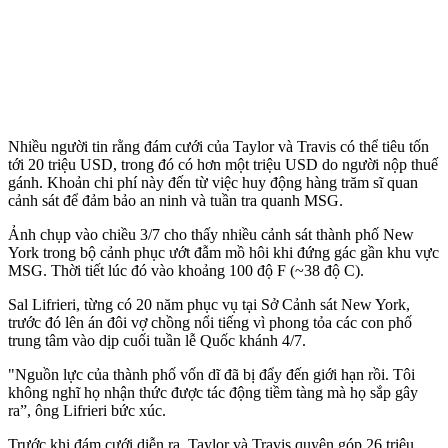
Nhiều người tin rằng đám cưới của Taylor và Travis có thể tiêu tốn
tới 20 triệu USD, trong đó có hơn một triệu USD do người nộp thuế
gánh. Khoản chi phí này đến từ việc huy động hàng trăm sĩ quan
cảnh sát để đảm bảo an ninh và tuần tra quanh MSG.
Ảnh chụp vào chiều 3/7 cho thấy nhiều cảnh sát thành phố New
York trong bộ cảnh phục ướt đẫm mồ hôi khi đứng gác gần khu vực
MSG. Thời tiết lúc đó vào khoảng 100 độ F (~38 độ C).
Sal Lifrieri, từng có 20 năm phục vụ tại Sở Cảnh sát New York,
trước đó lên án đôi vợ chồng nổi tiếng vì phong tỏa các con phố
trung tâm vào dịp cuối tuần lễ Quốc khánh 4/7.
"Nguồn lực của thành phố vốn dĩ đã bị đẩy đến giới hạn rồi. Tôi
không nghĩ họ nhận thức được tác động tiềm tàng mà họ sắp gây
ra”, ông Lifrieri bức xúc.
Trước khi đám cưới diễn ra, Taylor và Travis quyên góp 26 triệu