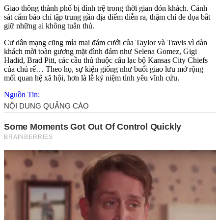
Giao thông thành phố bị đình trệ trong thời gian đón khách. Cảnh
sát cấm báo chí tập trung gần địa điểm diễn ra, thậm chí đe dọa bắt
giữ những ai không tuân thủ.
Cư dân mạng cũng mỉa mai đám cưới của Taylor và Travis vì dàn
khách mời toàn gương mặt đình đám như Selena Gomez, Gigi
Hadid, Brad Pitt, các cầu thủ thuộc câu lạc bộ Kansas City Chiefs
của chú rể… Theo họ, sự kiện giống như buổi giao lưu mở rộng
mối quan hệ xã hội, hơn là lễ kỷ niệm tình yêu vĩnh cửu.
Nguồn Tin: