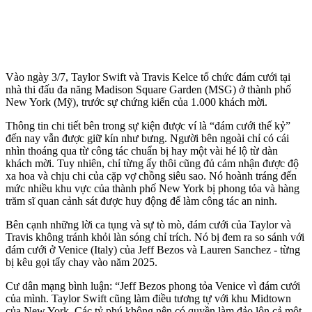
Vào ngày 3/7, Taylor Swift và Travis Kelce tổ chức đám cưới tại
nhà thi đấu đa năng Madison Square Garden (MSG) ở thành phố
New York (Mỹ), trước sự chứng kiến của 1.000 khách mời.
Thông tin chi tiết bên trong sự kiện được ví là “đám cưới thế kỷ”
đến nay vẫn được giữ kín như bưng. Người bên ngoài chỉ có cái
nhìn thoáng qua từ công tác chuẩn bị hay một vài hé lộ từ dàn
khách mời. Tuy nhiên, chỉ từng ấy thôi cũng đủ cảm nhận được độ
xa hoa và chịu chi của cặp vợ chồng siêu sao. Nó hoành tráng đến
mức nhiều khu vực của thành phố New York bị phong tỏa và hàng
trăm sĩ quan cảnh sát được huy động để làm công tác an ninh.
Bên cạnh những lời ca tụng và sự tò mò, đám cưới của Taylor và
Travis không tránh khỏi làn sóng chỉ trích. Nó bị đem ra so sánh với
đám cưới ở Venice (Italy) của Jeff Bezos và Lauren Sanchez - từng
bị kêu gọi tẩy chay vào năm 2025.
Cư dân mạng bình luận: “Jeff Bezos phong tỏa Venice vì đám cưới
của mình. Taylor Swift cũng làm điều tương tự với khu Midtown
của New York. Các tỷ phú không nên có quyền làm đảo lộn cả một