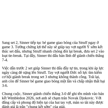
Sang set 2, Sinner tiếp tục bẻ game giao bóng của Struff ngay ở
game 3. Tưởng chừng lợi thế này sẽ giúp tay vợt người Ý sớm kết
thúc set đấu, nhưng Struff nhanh chóng đòi lại break, đưa set 2 vào
loạt tie-break. Tại đây, Sinner thi đấu bản lĩnh để giành chiến thắng
7-4.
Việc dẫn trước 2 set giúp Sinner thi đấu đầy tự tin, trong khi áp lực
ngày càng đè nặng lên Struff. Tay vợt người Đức nỗ lực tìm kiếm
cơ hội giành break trong set 3 nhưng không thành công. Trái lại,
anh còn để Sinner bẻ game giao bóng một lần và chấp nhận thất bại
3-6.
Chung cuộc, Sinner giành chiến thắng 3-0 để ghi tên mình vào bán
kết Wimbledon 2026, nơi anh sẽ chạm trán Novak Djokovic. Với
đẳng cấp và phong độ hiện tại của hai tay vợt, màn so tài này được
đánh giá là trận "chung kết sớm" của giải.