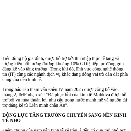
Tiêu dùng hộ gia đình, được hỗ trợ bởi thu nhập thực tế tăng và
lượng kiều hối tương đương khoảng 10% GDP, tiếp tục đóng góp
đáng kể vào tăng trưởng. Trong khi đó, lĩnh vực công nghệ thông
tin (IT) cùng các ngành dịch vụ khác đang đóng vai trò dẫn dắt phía
cung của nền kinh tế.
Trong báo cáo tham vấn Điều IV năm 2025 được công bố vào
tháng 2, IMF nhận xét: “Đà phục hồi của kinh tế Moldova được hỗ
trợ bởi vụ mùa thuận lợi, nhu cầu trong nước mạnh mẽ và nguồn tài
trợ đáng kể từ Liên minh châu Âu”.
ĐỘNG LỰC TĂNG TRƯỞNG CHUYỂN SANG NỀN KINH
TẾ NHỎ
Điểm chung của năm nền kinh tế kể trên là đều có quy mô nhỏ hơn