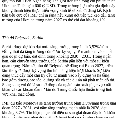
quy mô lớn. Hiện Ngân hàng Thế giới ước tính tổng chi phí tái thiết
Ukraine đã lên gần 600 tỷ USD. Trong trường hợp nếu giả định này
không thành hiện thực, triển vọng kinh tế sẽ xấu đi đáng kể. Kịch
bản tiêu cực của IMF chỉ ra rằng nếu xung đột tiếp tục kéo dài, tăng
trưởng của Ukraine trong năm 2027 có thể chỉ đạt khoảng 1%.
Thủ đô Belgrade, Serbia
Serbia được dự báo đạt mức tăng trưởng trung bình 3,52%/năm.
Đồng thời đà tăng trưởng còn được kỳ vọng sẽ mạnh lên vào cuối
giai đoạn dự báo, đạt đỉnh trong khoảng 2030 - 2031. Trong ngắn
hạn, câu chuyện tăng trưởng của Serbia gắn liền với một sự kiện
quan trọng. Năm tới, thủ đô Belgrade sẽ đăng cai Expo 2027, triển
lãm thế giới được kỳ vọng thu hút hàng triệu lượt khách. Sự kiện
đang thúc đẩy một chu kỳ đầu tư mạnh vào xây dựng và hạ tầng,
bao gồm đường cao tốc, đường sắt và các dự án tái phát triển đô thị.
Song song với đó là sự mở rộng của ngành sản xuất phục vụ xuất
khẩu và các khoản đầu tư lớn do Trung Quốc hậu thuẫn trong lĩnh
vực khai thác đồng.
IMF dự báo Moldova sẽ tăng trưởng trung bình 3,5%/năm trong giai
đoạn 2027 - 2031, với năm tăng trưởng mạnh nhất là 2028, đạt
khoảng 3,7%. Tín hiệu phục hồi diễn ra sau giai đoạn đầy khó khăn
khi quốc gia này phải đối mặt với hàng loạt cú sốc như chiến sự sát