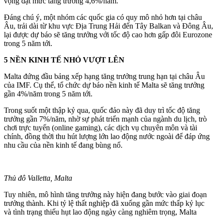
vọng đạt mức tăng trưởng 4,6%/năm.
Đáng chú ý, một nhóm các quốc gia có quy mô nhỏ hơn tại châu
Âu, trải dài từ khu vực Địa Trung Hải đến Tây Balkan và Đông Âu,
lại được dự báo sẽ tăng trưởng với tốc độ cao hơn gấp đôi Eurozone
trong 5 năm tới.
5 NỀN KINH TẾ NHỎ VƯỢT LÊN
Malta đứng đầu bảng xếp hạng tăng trưởng trung hạn tại châu Âu
của IMF. Cụ thể, tổ chức dự báo nền kinh tế Malta sẽ tăng trưởng
gần 4%/năm trong 5 năm tới.
Trong suốt một thập kỷ qua, quốc đảo này đã duy trì tốc độ tăng
trưởng gần 7%/năm, nhờ sự phát triển mạnh của ngành du lịch, trò
chơi trực tuyến (online gaming), các dịch vụ chuyên môn và tài
chính, đồng thời thu hút lượng lớn lao động nước ngoài để đáp ứng
nhu cầu của nền kinh tế đang bùng nổ.
Thủ đô Valletta, Malta
Tuy nhiên, mô hình tăng trưởng này hiện đang bước vào giai đoạn
trưởng thành. Khi tỷ lệ thất nghiệp đã xuống gần mức thấp kỷ lục
và tình trạng thiếu hụt lao động ngày càng nghiêm trọng, Malta