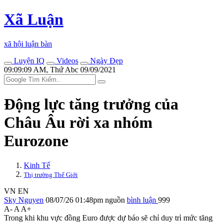
Xã Luận
xã hội luận bàn
Luyện IQ
Videos
Ngày Đẹp
09:09:09 AM, Thứ Abc 09/09/2021
Động lực tăng trưởng của
Châu Âu rời xa nhóm
Eurozone
Kinh Tế
Thị trường Thế Giới
VN
EN
Sky Nguyen
08/07/26 01:48pm
nguồn
bình luận
999
A-
A
A+
Trong khi khu vực đồng Euro được dự báo sẽ chỉ duy trì mức tăng