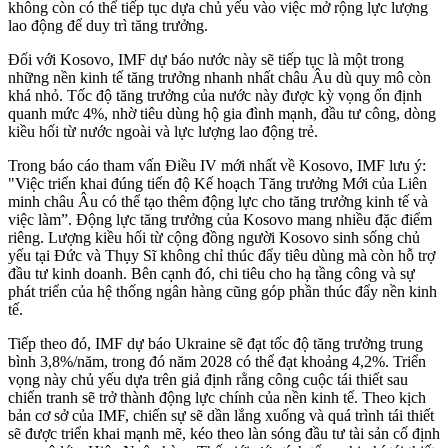
không còn có thể tiếp tục dựa chủ yếu vào việc mở rộng lực lượng
lao động để duy trì tăng trưởng.
Đối với Kosovo, IMF dự báo nước này sẽ tiếp tục là một trong
những nền kinh tế tăng trưởng nhanh nhất châu Âu dù quy mô còn
khá nhỏ. Tốc độ tăng trưởng của nước này được kỳ vọng ổn định
quanh mức 4%, nhờ tiêu dùng hộ gia đình mạnh, đầu tư công, dòng
kiều hối từ nước ngoài và lực lượng lao động trẻ.
Trong báo cáo tham vấn Điều IV mới nhất về Kosovo, IMF lưu ý:
"Việc triển khai đúng tiến độ Kế hoạch Tăng trưởng Mới của Liên
minh châu Âu có thể tạo thêm động lực cho tăng trưởng kinh tế và
việc làm”. Động lực tăng trưởng của Kosovo mang nhiều đặc điểm
riêng. Lượng kiều hối từ cộng đồng người Kosovo sinh sống chủ
yếu tại Đức và Thụy Sĩ không chỉ thúc đẩy tiêu dùng mà còn hỗ trợ
đầu tư kinh doanh. Bên cạnh đó, chi tiêu cho hạ tầng công và sự
phát triển của hệ thống ngân hàng cũng góp phần thúc đẩy nền kinh
tế.
Tiếp theo đó, IMF dự báo Ukraine sẽ đạt tốc độ tăng trưởng trung
bình 3,8%/năm, trong đó năm 2028 có thể đạt khoảng 4,2%. Triển
vọng này chủ yếu dựa trên giả định rằng công cuộc tái thiết sau
chiến tranh sẽ trở thành động lực chính của nền kinh tế. Theo kịch
bản cơ sở của IMF, chiến sự sẽ dần lắng xuống và quá trình tái thiết
sẽ được triển khai mạnh mẽ, kéo theo làn sóng đầu tư tài sản cố định