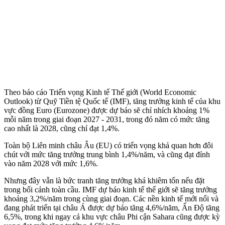
Theo báo cáo Triển vọng Kinh tế Thế giới (World Economic
Outlook) từ Quỹ Tiền tệ Quốc tế (IMF), tăng trưởng kinh tế của khu
vực đồng Euro (Eurozone) được dự báo sẽ chỉ nhích khoảng 1%
mỗi năm trong giai đoạn 2027 - 2031, trong đó năm có mức tăng
cao nhất là 2028, cũng chỉ đạt 1,4%.
Toàn bộ Liên minh châu Âu (EU) có triển vọng khả quan hơn đôi
chút với mức tăng trưởng trung bình 1,4%/năm, và cũng đạt đỉnh
vào năm 2028 với mức 1,6%.
Nhưng đây vẫn là bức tranh tăng trưởng khá khiêm tốn nếu đặt
trong bối cảnh toàn cầu. IMF dự báo kinh tế thế giới sẽ tăng trưởng
khoảng 3,2%/năm trong cùng giai đoạn. Các nền kinh tế mới nổi và
đang phát triển tại châu Á được dự báo tăng 4,6%/năm, Ấn Độ tăng
6,5%, trong khi ngay cả khu vực châu Phi cận Sahara cũng được kỳ