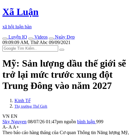
Xã Luận
xã hội luận bàn
Luyện IQ
Videos
Ngày Đẹp
09:09:09 AM, Thứ Abc 09/09/2021
Mỹ: Sản lượng dầu thế giới sẽ
trở lại mức trước xung đột
Trung Đông vào năm 2027
Kinh Tế
Thị trường Thế Giới
VN
EN
Sky Nguyen
08/07/26 01:47pm
nguồn
bình luận
999
A-
A
A+
Theo báo cáo hàng tháng của Cơ quan Thông tin Năng lượng Mỹ,