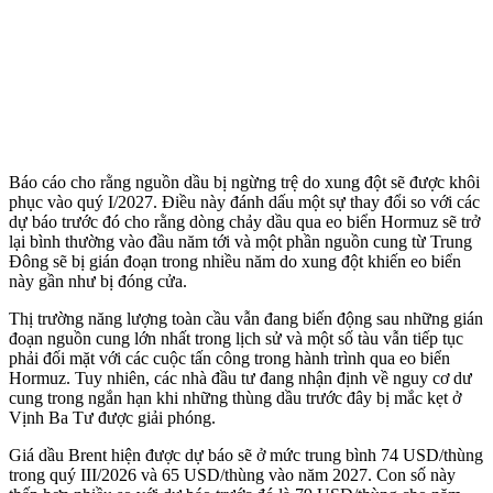
Báo cáo cho rằng nguồn dầu bị ngừng trệ do xung đột sẽ được khôi
phục vào quý I/2027. Điều này đánh dấu một sự thay đổi so với các
dự báo trước đó cho rằng dòng chảy dầu qua eo biển Hormuz sẽ trở
lại bình thường vào đầu năm tới và một phần nguồn cung từ Trung
Đông sẽ bị gián đoạn trong nhiều năm do xung đột khiến eo biển
này gần như bị đóng cửa.
Thị trường năng lượng toàn cầu vẫn đang biến động sau những gián
đoạn nguồn cung lớn nhất trong lịch sử và một số tàu vẫn tiếp tục
phải đối mặt với các cuộc tấn công trong hành trình qua eo biển
Hormuz. Tuy nhiên, các nhà đầu tư đang nhận định về nguy cơ dư
cung trong ngắn hạn khi những thùng dầu trước đây bị mắc kẹt ở
Vịnh Ba Tư được giải phóng.
Giá dầu Brent hiện được dự báo sẽ ở mức trung bình 74 USD/thùng
trong quý III/2026 và 65 USD/thùng vào năm 2027. Con số này