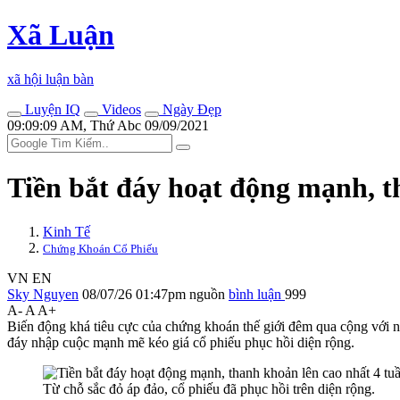
Xã Luận
xã hội luận bàn
Luyện IQ
Videos
Ngày Đẹp
09:09:09 AM, Thứ Abc 09/09/2021
Tiền bắt đáy hoạt động mạnh, t
Kinh Tế
Chứng Khoán Cổ Phiếu
VN
EN
Sky Nguyen
08/07/26 01:47pm
nguồn
bình luận
999
A-
A
A+
Biến động khá tiêu cực của chứng khoán thế giới đêm qua cộng với n
đáy nhập cuộc mạnh mẽ kéo giá cổ phiếu phục hồi diện rộng.
Từ chỗ sắc đỏ áp đảo, cổ phiếu đã phục hồi trên diện rộng.