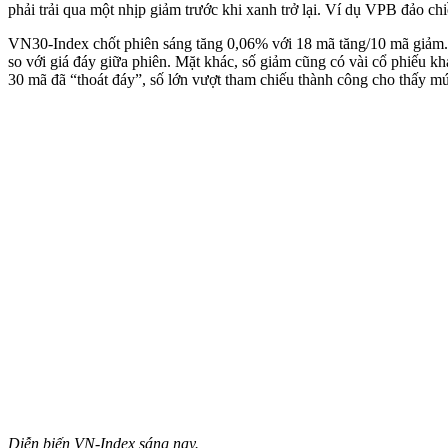
phải trải qua một nhịp giảm trước khi xanh trở lại. Ví dụ VPB đảo ch
VN30-Index chốt phiên sáng tăng 0,06% với 18 mã tăng/10 mã giảm. Sứ
so với giá đáy giữa phiên. Mặt khác, số giảm cũng có vài cổ phiế
30 mã đã “thoát đáy”, số lớn vượt tham chiếu thành công cho thấy mứ
Diễn biến VN-Index sáng nay.