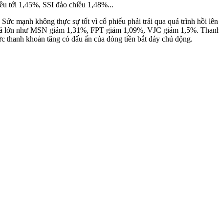
iều tới 1,45%, SSI đảo chiều 1,48%...
c mạnh không thực sự tốt vì cổ phiếu phải trải qua quá trình hồi lên
u khá lớn như MSN giảm 1,31%, FPT giảm 1,09%, VJC giảm 1,5%. Than
c thanh khoản tăng có dấu ấn của dòng tiền bắt đáy chủ động.