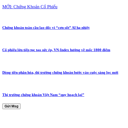
MỚI: Chứng Khoán Cổ Phiếu
Chứng khoán toàn cầu lao dốc vì “cơn sốt” AI hạ nhiệt
Cổ phiếu lớn tiếp tục tạo sức ép, VN-Index hướng về mốc 1800 điểm
Dòng tiền phân hóa, thị trường chứng khoán bước vào cuộc sàng lọc mới
Thị trường chứng khoán Việt Nam “quy hoạch lại”
Gửi Msg