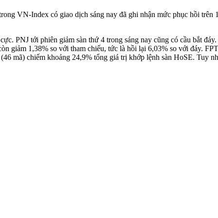
 trong VN-Index có giao dịch sáng nay đã ghi nhận mức phục hồi trên 
c. PNJ tới phiên giảm sàn thứ 4 trong sáng nay cũng có cầu bắt đáy. C
ỉ còn giảm 1,38% so với tham chiếu, tức là hồi lại 6,03% so với đáy.
46 mã) chiếm khoảng 24,9% tổng giá trị khớp lệnh sàn HoSE. Tuy nhiên 