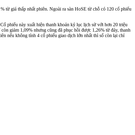
1% từ giá thấp nhất phiên. Ngoài ra sàn HoSE từ chỗ có 120 cổ phiếu
ổ phiếu này xuất hiện thanh khoản kỷ lục lịch sử với hơn 20 triệu
 FPT còn giảm 1,09% nhưng cũng đã phục hồi được 1,26% từ đáy, thanh
nếu không tính 4 cổ phiếu giao dịch lớn nhất thì số còn lại chỉ