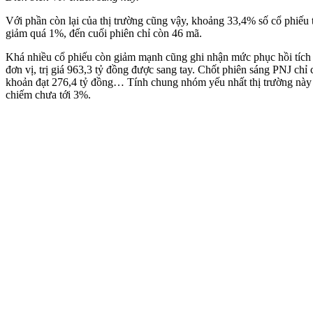
Với phần còn lại của thị trường cũng vậy, khoảng 33,4% số cổ phiếu
giảm quá 1%, đến cuối phiên chỉ còn 46 mã.
Khá nhiều cổ phiếu còn giảm mạnh cũng ghi nhận mức phục hồi tích cự
đơn vị, trị giá 963,3 tỷ đồng được sang tay. Chốt phiên sáng PNJ ch
khoản đạt 276,4 tỷ đồng… Tính chung nhóm yếu nhất thị trường này (
chiếm chưa tới 3%.