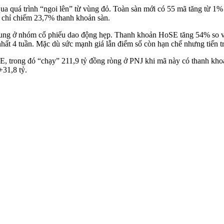
qua quá trình “ngoi lên” từ vùng đỏ. Toàn sàn mới có 55 mã tăng từ 1%
chỉ chiếm 23,7% thanh khoản sàn.
rung ở nhóm cổ phiếu dao động hẹp. Thanh khoản HoSE tăng 54% so với 
nhất 4 tuần. Mặc dù sức mạnh giá lẫn điểm số còn hạn chế nhưng tiến tri
, trong đó “chạy” 211,9 tỷ đồng ròng ở PNJ khi mã này có thanh kho
31,8 tỷ.