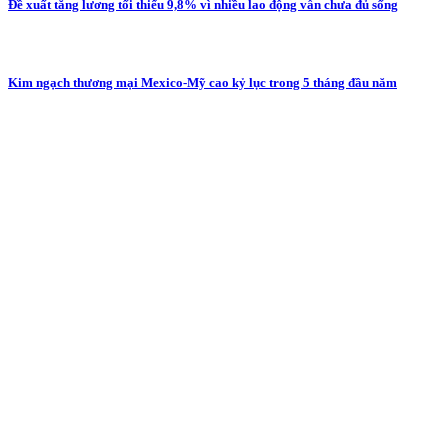
Đề xuất tăng lương tối thiểu 9,8% vì nhiều lao động vẫn chưa đủ sống
Kim ngạch thương mại Mexico-Mỹ cao kỷ lục trong 5 tháng đầu năm