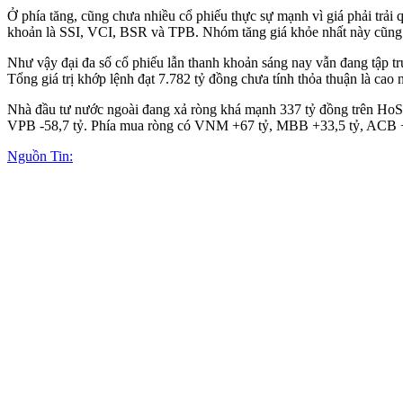
Ở phía tăng, cũng chưa nhiều cổ phiếu thực sự mạnh vì giá phải trải 
khoản là SSI, VCI, BSR và TPB. Nhóm tăng giá khỏe nhất này cũng 
Như vậy đại đa số cổ phiếu lẫn thanh khoản sáng nay vẫn đang tập t
Tổng giá trị khớp lệnh đạt 7.782 tỷ đồng chưa tính thỏa thuận là cao 
Nhà đầu tư nước ngoài đang xả ròng khá mạnh 337 tỷ đồng trên HoSE
VPB -58,7 tỷ. Phía mua ròng có VNM +67 tỷ, MBB +33,5 tỷ, ACB +
Nguồn Tin: