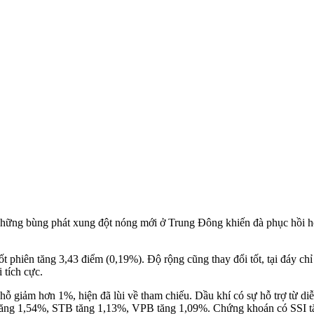
hững bùng phát xung đột nóng mới ở Trung Đông khiến đà phục hồi hôm
phiên tăng 3,43 điểm (0,19%). Độ rộng cũng thay đổi tốt, tại đáy ch
 tích cực.
ỗ giảm hơn 1%, hiện đã lùi về tham chiếu. Dầu khí có sự hỗ trợ từ diễn
ng 1,54%, STB tăng 1,13%, VPB tăng 1,09%. Chứng khoán có SSI tăn