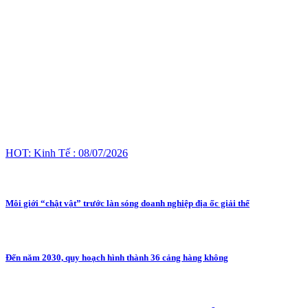
HOT: Kinh Tế : 08/07/2026
Môi giới “chật vật” trước làn sóng doanh nghiệp địa ốc giải thể
Đến năm 2030, quy hoạch hình thành 36 cảng hàng không