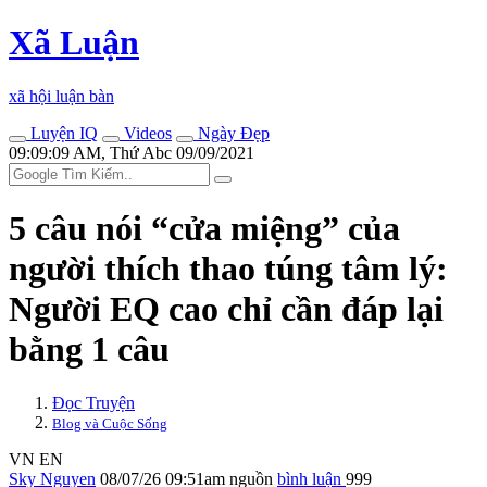
Xã Luận
xã hội luận bàn
Luyện IQ
Videos
Ngày Đẹp
09:09:09 AM, Thứ Abc 09/09/2021
5 câu nói “cửa miệng” của
người thích thao túng tâm lý:
Người EQ cao chỉ cần đáp lại
bằng 1 câu
Đọc Truyện
Blog và Cuộc Sống
VN
EN
Sky Nguyen
08/07/26 09:51am
nguồn
bình luận
999