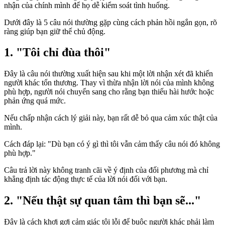
nhận của chính mình để họ dễ kiểm soát tình huống.
Dưới đây là 5 câu nói thường gặp cùng cách phản hồi ngắn gọn, rõ
ràng giúp bạn giữ thế chủ động.
1. "Tôi chỉ đùa thôi"
Đây là câu nói thường xuất hiện sau khi một lời nhận xét đã khiến
người khác tổn thương. Thay vì thừa nhận lời nói của mình không
phù hợp, người nói chuyển sang cho rằng bạn thiếu hài hước hoặc
phản ứng quá mức.
Nếu chấp nhận cách lý giải này, bạn rất dễ bỏ qua cảm xúc thật của
mình.
Cách đáp lại: "Dù bạn có ý gì thì tôi vẫn cảm thấy câu nói đó không
phù hợp."
Câu trả lời này không tranh cãi về ý định của đối phương mà chỉ
khẳng định tác động thực tế của lời nói đối với bạn.
2. "Nếu thật sự quan tâm thì bạn sẽ..."
Đây là cách khơi gợi cảm giác tội lỗi để buộc người khác phải làm