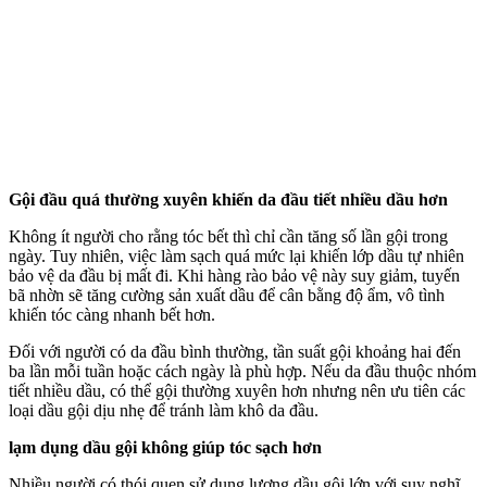
Gội đầu quá thường xuyên khiến da đầu tiết nhiều dầu hơn
Không ít người cho rằng tóc bết thì chỉ cần tăng số lần gội trong
ngày. Tuy nhiên, việc làm sạch quá mức lại khiến lớp dầu tự nhiên
bảo vệ da đầu bị mất đi. Khi hàng rào bảo vệ này suy giảm, tuyến
bã nhờn sẽ tăng cường sản xuất dầu để cân bằng độ ẩm, vô tình
khiến tóc càng nhanh bết hơn.
Đối với người có da đầu bình thường, tần suất gội khoảng hai đến
ba lần mỗi tuần hoặc cách ngày là phù hợp. Nếu da đầu thuộc nhóm
tiết nhiều dầu, có thể gội thường xuyên hơn nhưng nên ưu tiên các
loại dầu gội dịu nhẹ để tránh làm khô da đầu.
lạ‌m dụn‌g dầu gội không giúp tóc sạch hơn
Nhiều người có thói quen sử dụng lượng dầu gội lớn với suy nghĩ