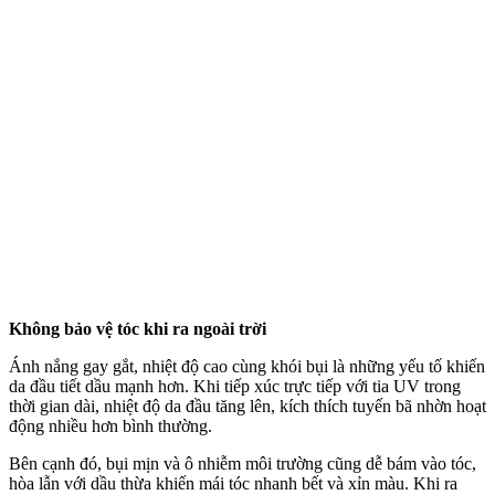
Không bảo vệ tóc khi ra ngoài trời
Ánh nắng gay gắt, nhiệt độ cao cùng khói bụi là những yếu tố khiến
da đầu tiết dầu mạnh hơn. Khi tiếp xúc trực tiếp với tia UV trong
thời gian dài, nhiệt độ da đầu tăng lên, kíc‌h thí‌ch tuyến bã nhờn hoạt
động nhiều hơn bình thường.
Bên cạnh đó, bụi mịn và ô nhiễm môi trường cũng dễ bám vào tóc,
hòa lẫn với dầu thừa khiến mái tóc nhanh bết và xỉn màu. Khi ra