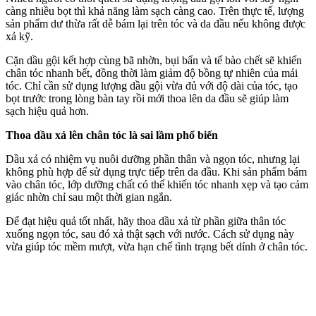
càng nhiều bọt thì khả năng làm sạch càng cao. Trên thực tế, lượng
sản phẩm dư thừa rất dễ bám lại trên tóc và da đầu nếu không được
xả kỹ.
Cặn dầu gội kết hợp cùng bã nhờn, bụi bẩn và tế bào chết sẽ khiến
chân tóc nhanh bết, đồng thời làm giảm độ bồng tự nhiên của mái
tóc. Chỉ cần sử dụng lượng dầu gội vừa đủ với độ dài của tóc, tạo
bọt trước trong lòng bàn tay rồi mới thoa lên da đầu sẽ giúp làm
sạch hiệu quả hơn.
Thoa dầu xả lên chân tóc là sai lầm phổ biến
Dầu xả có nhiệm vụ nuôi dưỡng phần thân và ngọn tóc, nhưng lại
không phù hợp để sử dụng trực tiếp trên da đầu. Khi sản phẩm bám
vào chân tóc, lớp dưỡng chất có thể khiến tóc nhanh xẹp và tạo cảm
giác nhờn chỉ sau một thời gian ngắn.
Để đạt hiệu quả tốt nhất, hãy thoa dầu xả từ phần giữa thân tóc
xuống ngọn tóc, sau đó xả thật sạch với nước. Cách sử dụng này
vừa giúp tóc mềm mượt, vừa hạn chế tình trạng bết dính ở chân tóc.