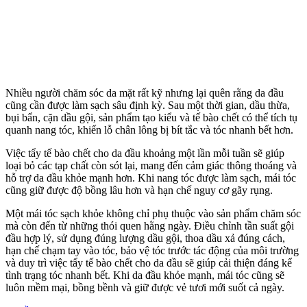
Nhiều người chăm sóc da mặt rất kỹ nhưng lại quên rằng da đầu
cũng cần được làm sạch sâu định kỳ. Sau một thời gian, dầu thừa,
bụi bẩn, cặn dầu gội, sản phẩm tạo kiểu và tế bào chết có thể tích tụ
quanh nang tóc, khiến lỗ chân lông bị bít tắc và tóc nhanh bết hơn.
Việc tẩy tế bào chết cho da đầu khoảng một lần mỗi tuần sẽ giúp
loại bỏ các tạp chất còn sót lại, mang đến cảm giác thông thoáng và
hỗ trợ da đầu khỏe mạnh hơn. Khi nang tóc được làm sạch, mái tóc
cũng giữ được độ bồng lâu hơn và hạn chế nguy cơ gãy rụng.
Một mái tóc sạch khỏe không chỉ phụ thuộc vào sản phẩm chăm sóc
mà còn đến từ những thói quen hằng ngày. Điều chỉnh tần suất gội
đầu hợp lý, sử dụng đúng lượng dầu gội, thoa dầu xả đúng cách,
hạn chế chạm tay vào tóc, bảo vệ tóc trước tác động của môi trường
và duy trì việc tẩy tế bào chết cho da đầu sẽ giúp cải thiện đáng kể
tình trạng tóc nhanh bết. Khi da đầu khỏe mạnh, mái tóc cũng sẽ
luôn mềm mại, bồng bềnh và giữ được vẻ tươi mới suốt cả ngày.