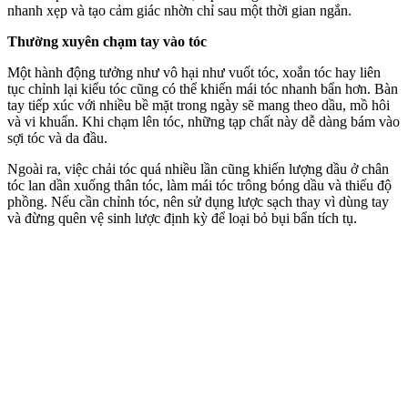
nhanh xẹp và tạo cảm giác nhờn chỉ sau một thời gian ngắn.
Thường xuyên chạm tay vào tóc
Một hành động tưởng như vô hại như vuốt tóc, xoắn tóc hay liên
tục chỉnh lại kiểu tóc cũng có thể khiến mái tóc nhanh bẩn hơn. Bàn
tay tiếp xúc với nhiều bề mặt trong ngày sẽ mang theo dầu, mồ hôi
và vi khuẩn. Khi chạm lên tóc, những tạp chất này dễ dàng bám vào
sợi tóc và da đầu.
Ngoài ra, việc chải tóc quá nhiều lần cũng khiến lượng dầu ở chân
tóc lan dần xuống thân tóc, làm mái tóc trông bóng dầu và thiếu độ
phồng. Nếu cần chỉnh tóc, nên sử dụng lược sạch thay vì dùng tay
và đừng quên vệ sinh lược định kỳ để loại bỏ bụi bẩn tích tụ.