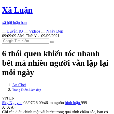
Xã Luận
xã hội luận bàn
Luyện IQ
Videos
Ngày Đẹp
09:09:09 AM, Thứ Abc 09/09/2021
6 thói quen khiến tóc nhanh
bết mà nhiều người vẫn lặp lại
mỗi ngày
Ăn Chơi
Trang Điểm Làm đẹp
VN
EN
Sky Nguyen
08/07/26 09:46am
nguồn
bình luận
999
A-
A
A+
Chỉ cần điều chỉnh một vài bước trong quá trình chăm sóc, bạn có